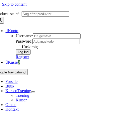
Skip to content
oducts search
Konto
Username:
Password:
Husk mig
Register
Kasse
0
oggle Navigation
Forside
Butik
Kurser/Træning
Træning
Kurser
Om os
Kontakt