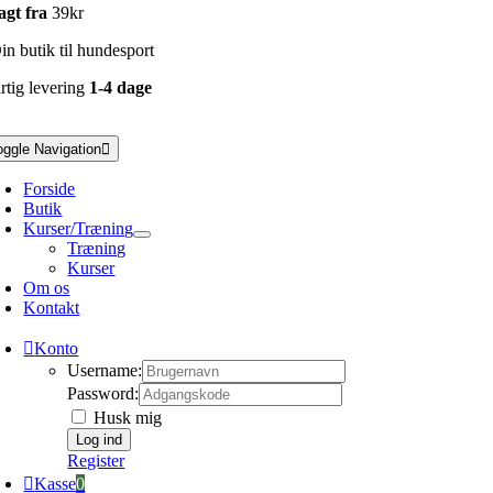
agt fra
39kr
n butik til hundesport
rtig levering
1-4 dage
oggle Navigation
Forside
Butik
Kurser/Træning
Træning
Kurser
Om os
Kontakt
Konto
Username:
Password:
Husk mig
Register
Kasse
0