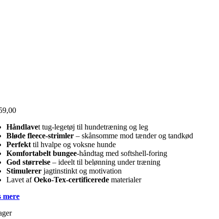
59,00
Håndlave
t tug-legetøj til hundetræning og leg
Bløde fleece-strimler
– skånsomme mod tænder og tandkød
Perfekt
til hvalpe og voksne hunde
Komfortabelt bungee
-håndtag med softshell-foring
God størrelse
– ideelt til belønning under træning
Stimulerer
jagtinstinkt og motivation
Lavet af
Oeko-Tex-certificerede
materialer
 mere
ager