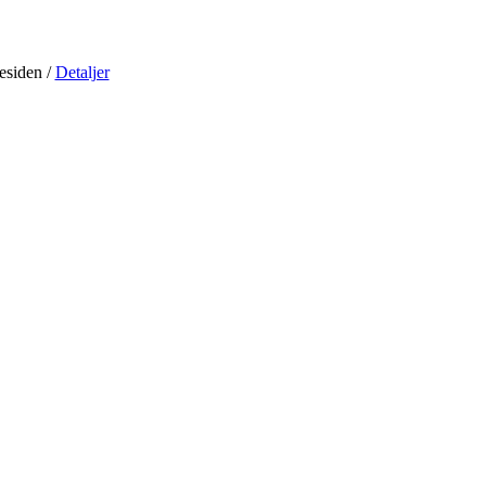
residen
/
Detaljer