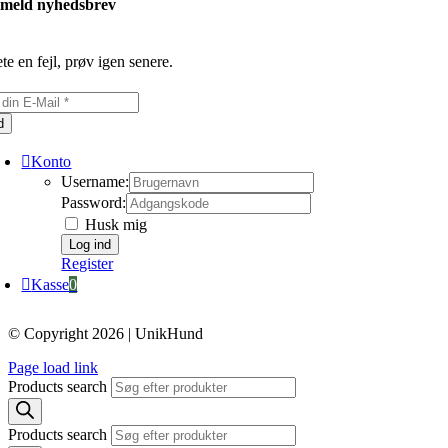
lmeld nyhedsbrev
te en fejl, prøv igen senere.
d
Konto
Username:
Password:
Husk mig
Register
Kasse
0
© Copyright 2026 | UnikHund
Page load link
Products search
Products search