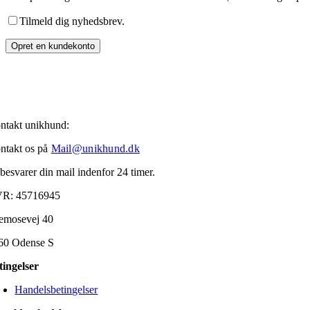
Tilmeld dig nyhedsbrev.
Opret en kundekonto
ntakt unikhund:
ntakt os på
Mail@unikhund.dk
 besvarer din mail indenfor 24 timer.
R: 45716945
emosevej 40
60 Odense S
tingelser
Handelsbetingelser