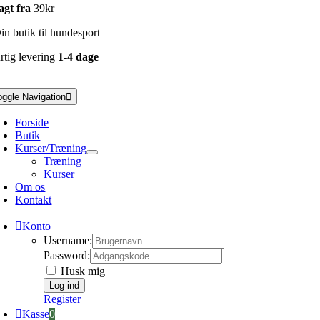
agt fra
39kr
n butik til hundesport
rtig levering
1-4 dage
oggle Navigation
Forside
Butik
Kurser/Træning
Træning
Kurser
Om os
Kontakt
Konto
Username:
Password:
Husk mig
Register
Kasse
0