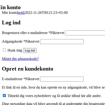
in konto
Min konto
heidi
2022-11-26T00:21:23+01:00
Log ind
Brugernavn eller e-mailadresse
*
Påkrævet
Adgangskode
*
Påkrævet
Husk mig
Log ind
Mistet din adgangskode?
Opret en kundekonto
E-mailadresse
*
Påkrævet
Et link til en side, hvor du kan oprette en ny adgangskode, vil blive se
Tilmeld dig vores nyhedsbrev og få unikke tilbud før alle andre.
Dine personlige data vil blive anvendt til at understøtte din brugeropl