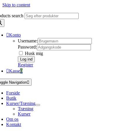
Skip to content
oducts search
Konto
Username:
Password:
Husk mig
Register
Kasse
0
oggle Navigation
Forside
Butik
Kurser/Træning
Træning
Kurser
Om os
Kontakt