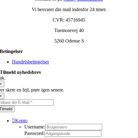
Vi besvarer din mail indenfor 24 timer.
CVR: 45716945
Tuemosevej 40
5260 Odense S
Betingelser
Handelsbetingelser
Tilmeld nyhedsbrev
ak.
×
er skete en fejl, prøv igen senere.
×
Tilmeld
Konto
Username:
Password: