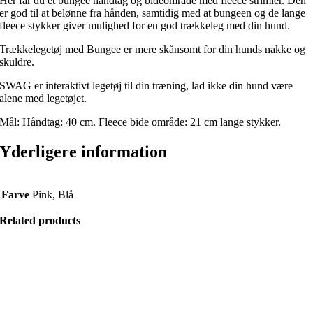
Her får du et bungee håndtag og bideområde med fleece strimler. Den
er god til at belønne fra hånden, samtidig med at bungeen og de lange
fleece stykker giver mulighed for en god trækkeleg med din hund.
Trækkelegetøj med Bungee er mere skånsomt for din hunds nakke og
skuldre.
SWAG er interaktivt legetøj til din træning, lad ikke din hund være
alene med legetøjet.
Mål: Håndtag: 40 cm. Fleece bide område: 21 cm lange stykker.
Yderligere information
Farve
Pink, Blå
Related products