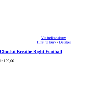
Vis indkøbskurv
Tilføj til kurv
/
Detaljer
Chuckit Breathe Right Football
kr.
129,00