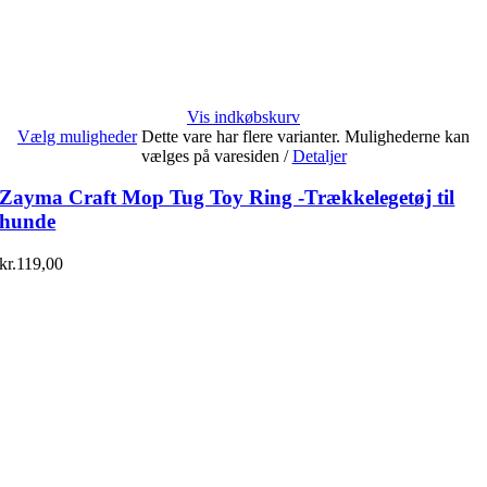
Vis indkøbskurv
Vælg muligheder
Dette vare har flere varianter. Mulighederne kan
vælges på varesiden
/
Detaljer
Zayma Craft Mop Tug Toy Ring -Trækkelegetøj til
hunde
kr.
119,00