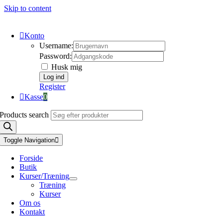
Skip to content
Konto
Username:
Password:
Husk mig
Register
Kasse
0
Products search
Toggle Navigation
Forside
Butik
Kurser/Træning
Træning
Kurser
Om os
Kontakt