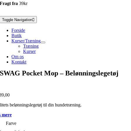
Fragt fra
39kr
Toggle Navigation
Forside
Butik
Kurser/Træning
Træning
Kurser
Om os
Kontakt
SWAG Pocket Mop – Belønningslegetøj
39,00
itets belønningslegetøj til din hundetræning.
 mere
Farve