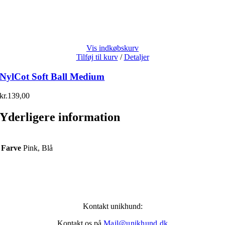
Vis indkøbskurv
Tilføj til kurv
/
Detaljer
NylCot Soft Ball Medium
kr.
139,00
Yderligere information
Farve
Pink, Blå
Kontakt unikhund:
Kontakt os på
Mail@unikhund.dk