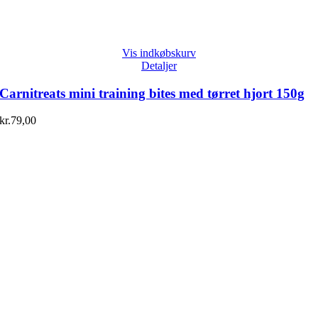
Vis indkøbskurv
Detaljer
Carnitreats mini training bites med tørret hjort 150g
kr.
79,00