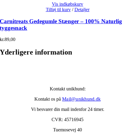
Vis indkøbskurv
Tilføj til kurv
/
Detaljer
Carnitreats Gedegumle Stænger – 100% Naturlig
tyggesnack
kr.
89,00
Yderligere information
Kontakt unikhund:
Kontakt os på
Mail@unikhund.dk
Vi besvarer din mail indenfor 24 timer.
CVR: 45716945
Tuemosevej 40