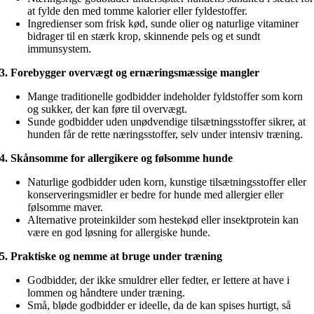
at fylde den med tomme kalorier eller fyldestoffer.
Ingredienser som frisk kød, sunde olier og naturlige vitaminer
bidrager til en stærk krop, skinnende pels og et sundt
immunsystem.
3. Forebygger overvægt og ernæringsmæssige mangler
Mange traditionelle godbidder indeholder fyldstoffer som korn
og sukker, der kan føre til overvægt.
Sunde godbidder uden unødvendige tilsætningsstoffer sikrer, at
hunden får de rette næringsstoffer, selv under intensiv træning.
4. Skånsomme for allergikere og følsomme hunde
Naturlige godbidder uden korn, kunstige tilsætningsstoffer eller
konserveringsmidler er bedre for hunde med allergier eller
følsomme maver.
Alternative proteinkilder som hestekød eller insektprotein kan
være en god løsning for allergiske hunde.
5. Praktiske og nemme at bruge under træning
Godbidder, der ikke smuldrer eller fedter, er lettere at have i
lommen og håndtere under træning.
Små, bløde godbidder er ideelle, da de kan spises hurtigt, så