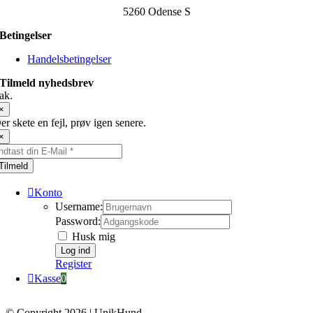
5260 Odense S
Betingelser
Handelsbetingelser
Tilmeld nyhedsbrev
ak.
×
er skete en fejl, prøv igen senere.
×
Tilmeld
Konto
Username:
Password:
Husk mig
Register
Kasse
0
© Copyright 2026 | UnikHund