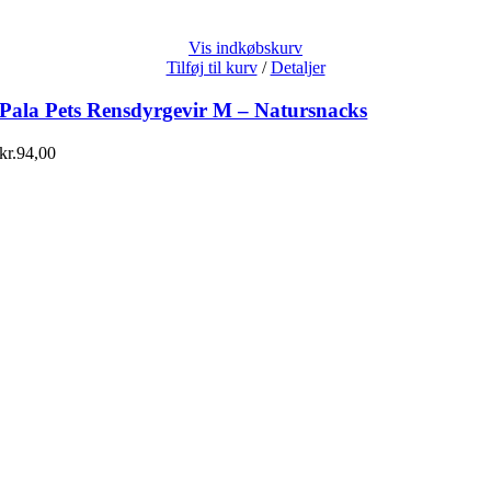
Vis indkøbskurv
Tilføj til kurv
/
Detaljer
Pala Pets Rensdyrgevir M – Natursnacks
kr.
94,00