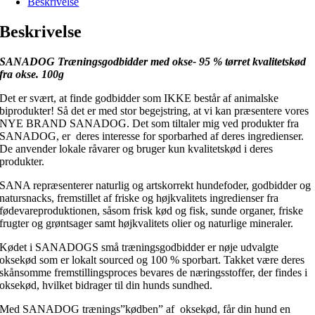
Beskrivelse
Beskrivelse
SANADOG Træningsgodbidder med okse- 95 % tørret kvalitetskød
fra okse. 100g
Det er svært, at finde godbidder som IKKE består af animalske
biprodukter! Så det er med stor begejstring, at vi kan præsentere vores
NYE BRAND SANADOG. Det som tiltaler mig ved produkter fra
SANADOG, er deres interesse for sporbarhed af deres ingredienser.
De anvender lokale råvarer og bruger kun kvalitetskød i deres
produkter.
SANA repræsenterer naturlig og artskorrekt hundefoder, godbidder og
natursnacks, fremstillet af friske og højkvalitets ingredienser fra
fødevareproduktionen, såsom frisk kød og fisk, sunde organer, friske
frugter og grøntsager samt højkvalitets olier og naturlige mineraler.
Kødet i SANADOGS små træningsgodbidder er nøje udvalgte
oksekød som er lokalt sourced og 100 % sporbart. Takket være deres
skånsomme fremstillingsproces bevares de næringsstoffer, der findes i
oksekød, hvilket bidrager til din hunds sundhed.
Med SANADOG trænings”kødben” af oksekød, får din hund en