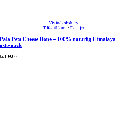
Vis indkøbskurv
Tilføj til kurv
/
Detaljer
Pala Pets Cheese Bone – 100% naturlig Himalaya
ostesnack
kr.
109,00