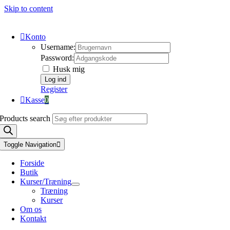
Skip to content
Konto
Username:
Password:
Husk mig
Register
Kasse
0
Products search
Toggle Navigation
Forside
Butik
Kurser/Træning
Træning
Kurser
Om os
Kontakt