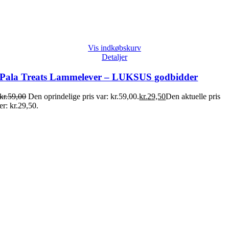
Vis indkøbskurv
Detaljer
Pala Treats Lammelever – LUKSUS godbidder
kr.
59,00
Den oprindelige pris var: kr.59,00.
kr.
29,50
Den aktuelle pris
er: kr.29,50.