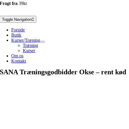
Fragt fra
39kr
Toggle Navigation
Forside
Butik
Kurser/Træning
Træning
Kurser
Om os
Kontakt
SANA Træningsgodbidder Okse – rent kød