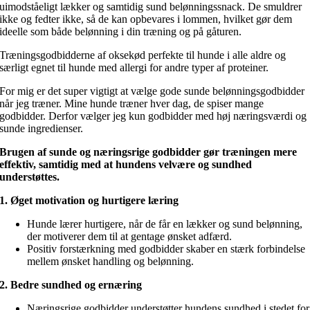
uimodståeligt lækker og samtidig sund belønningssnack. De smuldrer
ikke og fedter ikke, så de kan opbevares i lommen, hvilket gør dem
ideelle som både belønning i din træning og på gåturen.
Træningsgodbidderne af oksekød perfekte til hunde i alle aldre og
særligt egnet til hunde med allergi for andre typer af proteiner.
For mig er det super vigtigt at vælge gode sunde belønningsgodbidder
når jeg træner. Mine hunde træner hver dag, de spiser mange
godbidder. Derfor vælger jeg kun godbidder med høj næringsværdi og
sunde ingredienser.
Brugen af sunde og næringsrige godbidder gør træningen mere
effektiv, samtidig med at hundens velvære og sundhed
understøttes.
1. Øget motivation og hurtigere læring
Hunde lærer hurtigere, når de får en lækker og sund belønning,
der motiverer dem til at gentage ønsket adfærd.
Positiv forstærkning med godbidder skaber en stærk forbindelse
mellem ønsket handling og belønning.
2. Bedre sundhed og ernæring
Næringsrige godbidder understøtter hundens sundhed i stedet for