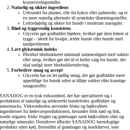
konserveringsmidler.
Naturlig og sikker ingrediens
Udvundet fra planter, ofte fra kokos eller palmeolie, og er
en mere naturlig alternativ til syntetiske tilsætningsstoffer.
Letfordøjelig og sikker for hunde i moderate mængder.
Blød og tyggevenlig konsistens
Glycerin gør godbidder blødere, hvilket gør dem lettere at
tygge – ideelt for hvalpe, ældre hunde eller hunde med
tandproblemer.
Lavt glykæmisk indeks
Påvirker blodsukkeret minimalt sammenlignet med sukker
eller sirup, hvilket gør det til et bedre valg for hunde, der
skal undgå store blodsukkerudsving.
Forbedrer smag og accept
Glycerin har en let sødlig smag, der gør godbidder mere
appetitlige for hunde uden at tilføje sukker eller kunstige
smagsstoffer.
SANADOG er en tysk virksomhed, der har specialiseret sig i
produktion af naturligt og artskorrekt hundefoder, godbidder og
natursnacks. Virksomheden anvender friske og højkvalitets
ingredienser fra fødevareproduktionen, herunder frisk kød og fisk,
sunde organer, friske frugter og grøntsager samt højkvalitets olier og
naturlige mineraler. Derudover tilbyder SANADOG bæredygtige
produkter uden kød, fremstillet af grøntsager og insektlarver, som