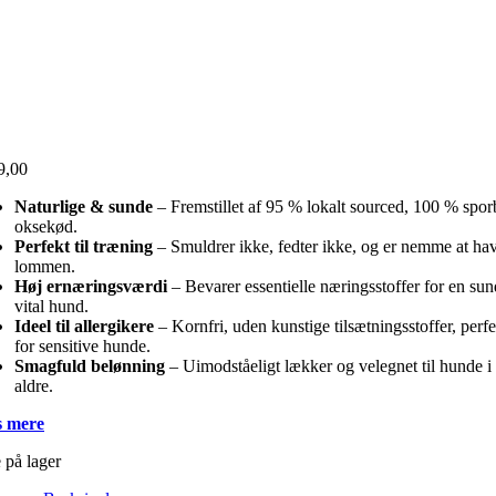
9,00
Naturlige & sunde
– Fremstillet af 95 % lokalt sourced, 100 % spor
oksekød.
Perfekt til træning
– Smuldrer ikke, fedter ikke, og er nemme at hav
lommen.
Høj ernæringsværdi
– Bevarer essentielle næringsstoffer for en su
vital hund.
Ideel til allergikere
– Kornfri, uden kunstige tilsætningsstoffer, perfe
for sensitive hunde.
Smagfuld belønning
– Uimodståeligt lækker og velegnet til hunde i 
aldre.
 mere
 på lager