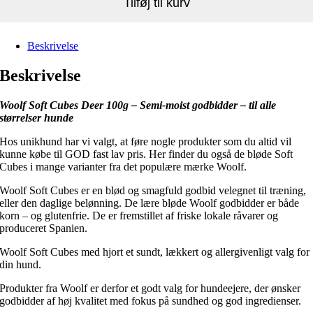
Tilføj til kurv
Beskrivelse
Beskrivelse
Woolf Soft Cubes Deer 100g – Semi-moist godbidder – til alle
størrelser hunde
Hos unikhund har vi valgt, at føre nogle produkter som du altid vil
kunne købe til GOD fast lav pris. Her finder du også de bløde Soft
Cubes i mange varianter fra det populære mærke Woolf.
Woolf Soft Cubes er en blød og smagfuld godbid velegnet til træning,
eller den daglige belønning. De lære bløde Woolf godbidder er både
korn – og glutenfrie. De er fremstillet af friske lokale råvarer og
produceret Spanien.
Woolf Soft Cubes med hjort et sundt, lækkert og allergivenligt valg for
din hund.
Produkter fra Woolf er derfor et godt valg for hundeejere, der ønsker
godbidder af høj kvalitet med fokus på sundhed og god ingredienser.