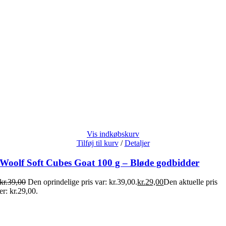
Vis indkøbskurv
Tilføj til kurv
/
Detaljer
Woolf Soft Cubes Goat 100 g – Bløde godbidder
kr.
39,00
Den oprindelige pris var: kr.39,00.
kr.
29,00
Den aktuelle pris
er: kr.29,00.