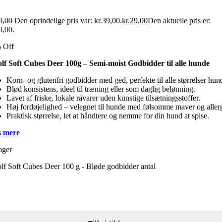
9,00
Den oprindelige pris var: kr.39,00.
kr.
29,00
Den aktuelle pris er:
9,00.
 Off
lf Soft Cubes Deer 100g – Semi-moist Godbidder til alle hunde
Korn- og glutenfri godbidder med ged, perfekte til alle størrelser hun
Blød konsistens, ideel til træning eller som daglig belønning.
Lavet af friske, lokale råvarer uden kunstige tilsætningsstoffer.
Høj fordøjelighed – velegnet til hunde med følsomme maver og allerg
Praktisk størrelse, let at håndtere og nemme for din hund at spise.
 mere
ager
f Soft Cubes Deer 100 g - Bløde godbidder antal