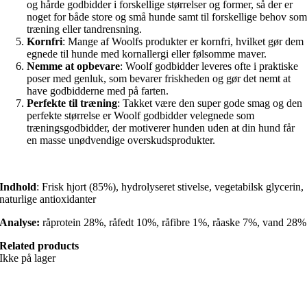
og hårde godbidder i forskellige størrelser og former, så der er
noget for både store og små hunde samt til forskellige behov so
træning eller tandrensning.
Kornfri
: Mange af Woolfs produkter er kornfri, hvilket gør dem
egnede til hunde med kornallergi eller følsomme maver.
Nemme at opbevare
: Woolf godbidder leveres ofte i praktiske
poser med genluk, som bevarer friskheden og gør det nemt at
have godbidderne med på farten.
Perfekte til træning
: Takket være den super gode smag og den
perfekte størrelse er Woolf godbidder velegnede som
træningsgodbidder, der motiverer hunden uden at din hund får
en masse unødvendige overskudsprodukter.
Indhold
: Frisk hjort (85%), hydrolyseret stivelse, vegetabilsk glycerin,
naturlige antioxidanter
Analyse:
råprotein 28%, råfedt 10%, råfibre 1%, råaske 7%, vand 28%
Related products
Ikke på lager