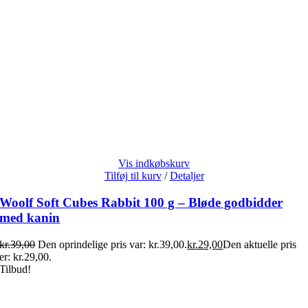
Vis indkøbskurv
Tilføj til kurv
/
Detaljer
Woolf Soft Cubes Rabbit 100 g – Bløde godbidder
med kanin
kr.
39,00
Den oprindelige pris var: kr.39,00.
kr.
29,00
Den aktuelle pris
er: kr.29,00.
Tilbud!