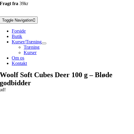
Fragt fra
39kr
Toggle Navigation
Forside
Butik
Kurser/Træning
Træning
Kurser
Om os
Kontakt
Woolf Soft Cubes Deer 100 g – Bløde
godbidder
ud!