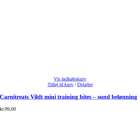
Vis indkøbskurv
Tilføj til kurv
/
Detaljer
Carnitreats Vildt mini training bites – sund belønning
kr.
99,00