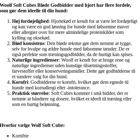
Woolf Soft Cubes Bløde Godbidder med hjort har flere fordele,
som gør dem ideelle til din hund:
Høj fordøjelighed
: Hjortekød er kendt for at være let fordøjeligt
og kan være en god løsning for hunde med følsomme maver
eller allergier over for mere almindelige proteinkilder som
kylling og oksekød.
Blød konsistens
: Den bløde tekstur gør dem nemme at tygge,
selv for hvalpe og ældre hunde med følsomme tænder. De er
også perfekte som træningsgodbidder, da de hurtigt kan spises.
Naturlige ingredienser
: Woolf er kendt for at bruge rene og
naturlige ingredienser uden kunstige tilsætningsstoffer,
farvestoffer eller konserveringsmidler. Dette gør godbidderne til
et sundere valg for din hund.
Kornfri
: Godbidderne er kornfri, hvilket gør dem egnede til
hunde med kornallergi eller -intolerance.
Praktisk størrelse
: Soft Cubes kommer i små bidder, der er
nemme at håndtere og dosere, hvilket er ideelt til træning eller
som en hurtig belønning.
Hvorfor vælge Wolf Soft Cube:
Kornfrie