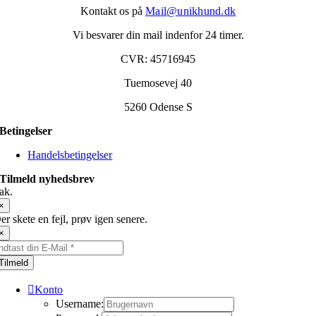
Kontakt os på
Mail@unikhund.dk
Vi besvarer din mail indenfor 24 timer.
CVR: 45716945
Tuemosevej 40
5260 Odense S
Betingelser
Handelsbetingelser
Tilmeld nyhedsbrev
ak.
×
er skete en fejl, prøv igen senere.
×
Tilmeld
Konto
Username: