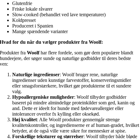
Glutenfrie
Friske lokale råvarer
Slow-cooked (behandlet ved lave temperaturer)
Koldpresset
Produceret i Spanien
Mange spændende varianter
Hvad for du når du vælger produkter fra Woolf:
Produkter fra
Woolf
har flere fordele, som gør dem populære blandt
hundeejere, der søger sunde og naturlige godbidder til deres bedste
ven:
Naturlige ingredienser
: Woolf bruger rene, naturlige
ingredienser uden kunstige farvestoffer, konserveringsmidler
eller smagsforstærkere, hvilket gør produkterne til et sundere
valg.
Hypoallergeniske muligheder
: Woolf tilbyder godbidder
baseret på mindre almindelige proteinkilder som ged, kanin og
and. Dette er ideelt for hunde med fødevareallergier eller
intolerancer overfor fx kylling eller oksekød.
Høj kvalitet
: Alle Woolf produkter gennemgår strenge
kvalitetskontroller, og ingredienserne er af human-gradet, hvilket
betyder, at de også ville være sikre for mennesker at spise.
Forskellige teksturer og størrelser
: Woolf tilbyder både bløde