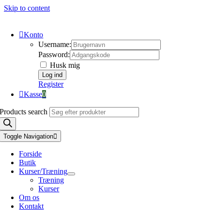
Skip to content
Konto
Username:
Password:
Husk mig
Register
Kasse
0
Products search
Toggle Navigation
Forside
Butik
Kurser/Træning
Træning
Kurser
Om os
Kontakt