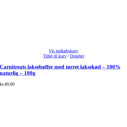
Vis indkøbskurv
Tilføj til kurv
/
Detaljer
Carnitreats laksebøffer med tørret laksekød – 100%
naturlig – 100g
kr.
49,00