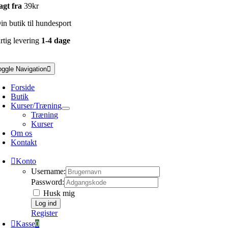
agt fra
39kr
n butik til hundesport
rtig levering
1-4 dage
oggle Navigation
Forside
Butik
Kurser/Træning
Træning
Kurser
Om os
Kontakt
Konto
Username:
Password:
Husk mig
Register
Kasse
0