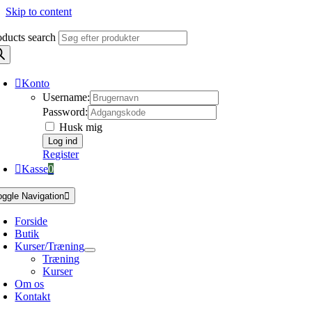
Skip to content
oducts search
Konto
Username:
Password:
Husk mig
Register
Kasse
0
oggle Navigation
Forside
Butik
Kurser/Træning
Træning
Kurser
Om os
Kontakt