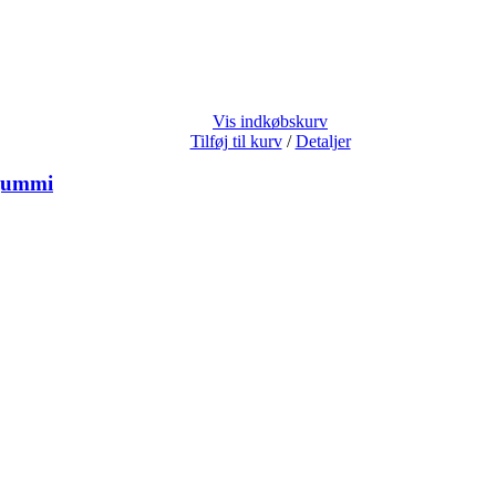
Vis indkøbskurv
Tilføj til kurv
/
Detaljer
 gummi