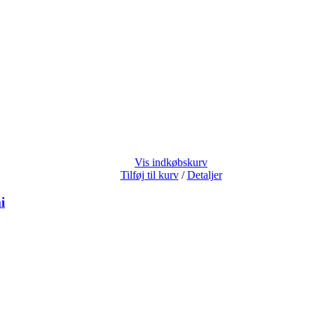
Vis indkøbskurv
Tilføj til kurv
/
Detaljer
i