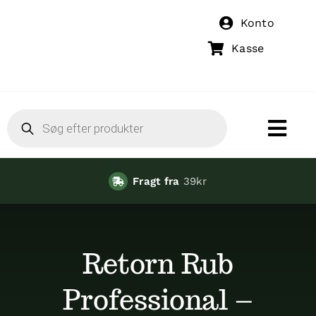
Skip
Konto
to
Kasse
content
Products
search
Togg
Navi
Forside
Fragt fra
39kr
Butik
Retorn Rub
Kurser/Tr
Professional –
Om os