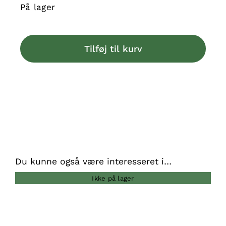
På lager
Retorn
Rub
Tilføj til kurv
Professional
-
Bidering
i
Organisk
gummi
antal
Du kunne også være interesseret i…
Ikke på lager
DETALJER