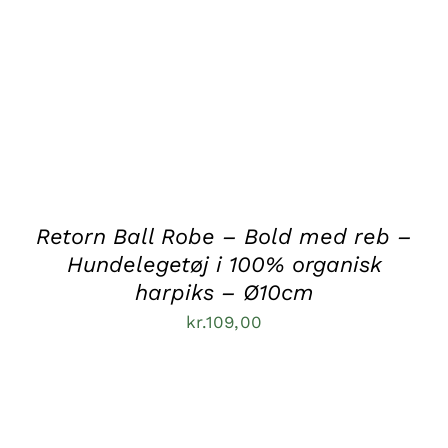
Retorn Ball Robe – Bold med reb –
Hundelegetøj i 100% organisk
harpiks – Ø10cm
kr.
109,00
TILFØJ TIL KURV
/
DETALJER