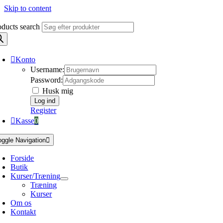
Skip to content
oducts search
Konto
Username:
Password:
Husk mig
Register
Kasse
0
oggle Navigation
Forside
Butik
Kurser/Træning
Træning
Kurser
Om os
Kontakt