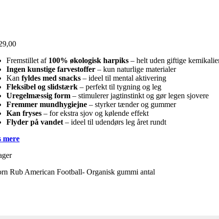
29,00
Fremstillet af
100% økologisk harpiks
– helt uden giftige kemikalie
Ingen kunstige farvestoffer
– kun naturlige materialer
Kan
fyldes med snacks
– ideel til mental aktivering
Fleksibel og slidstærk
– perfekt til tygning og leg
Uregelmæssig form
– stimulerer jagtinstinkt og gør legen sjovere
Fremmer mundhygiejne
– styrker tænder og gummer
Kan fryses
– for ekstra sjov og kølende effekt
Flyder på vandet
– ideel til udendørs leg året rundt
 mere
ager
orn Rub American Football- Organisk gummi antal