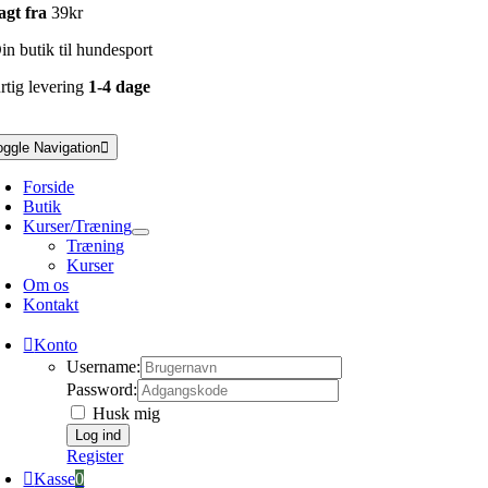
agt fra
39kr
n butik til hundesport
rtig levering
1-4 dage
oggle Navigation
Forside
Butik
Kurser/Træning
Træning
Kurser
Om os
Kontakt
Konto
Username:
Password:
Husk mig
Register
Kasse
0