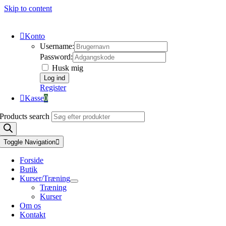
Skip to content
Konto
Username:
Password:
Husk mig
Register
Kasse
0
Products search
Toggle Navigation
Forside
Butik
Kurser/Træning
Træning
Kurser
Om os
Kontakt