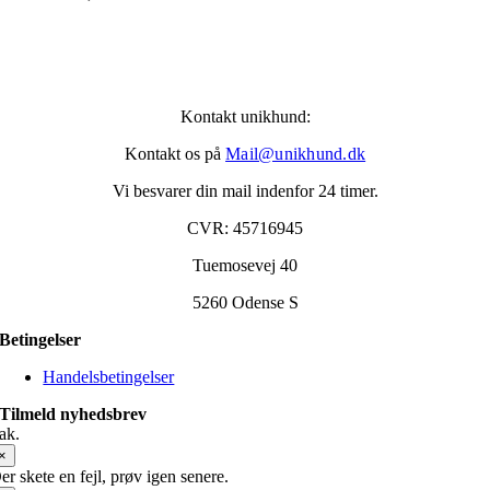
Kontakt unikhund:
Kontakt os på
Mail@unikhund.dk
Vi besvarer din mail indenfor 24 timer.
CVR: 45716945
Tuemosevej 40
5260 Odense S
Betingelser
Handelsbetingelser
Tilmeld nyhedsbrev
ak.
×
er skete en fejl, prøv igen senere.