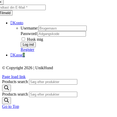
×
Tilmeld
Konto
Username:
Password:
Husk mig
Register
Kasse
0
© Copyright 2026 | UnikHund
Page load link
Products search
Products search
Go to Top