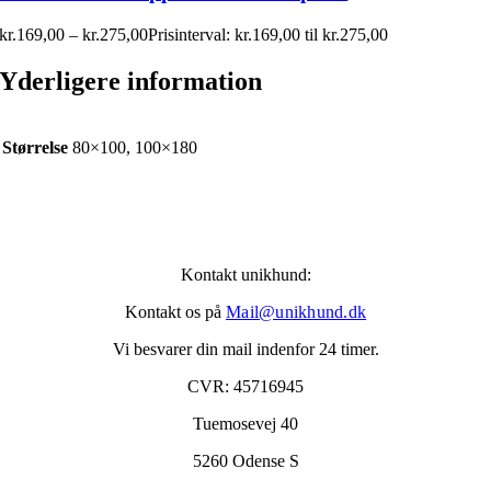
kr.
169,00
–
kr.
275,00
Prisinterval: kr.169,00 til kr.275,00
Yderligere information
Størrelse
80×100, 100×180
Kontakt unikhund:
Kontakt os på
Mail@unikhund.dk
Vi besvarer din mail indenfor 24 timer.
CVR: 45716945
Tuemosevej 40
5260 Odense S