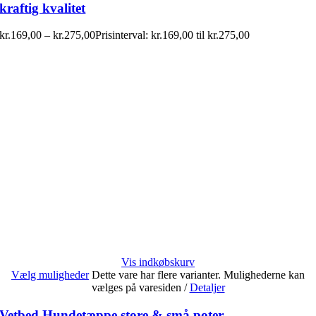
kraftig kvalitet
kr.
169,00
–
kr.
275,00
Prisinterval: kr.169,00 til kr.275,00
Vis indkøbskurv
Vælg muligheder
Dette vare har flere varianter. Mulighederne kan
vælges på varesiden
/
Detaljer
Vetbed Hundetæppe store & små poter