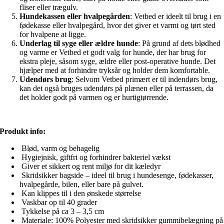
fliser eller trægulv.
Hundekassen eller hvalpegården
: Vetbed er ideelt til brug i en
fødekasse eller hvalpegård, hvor det giver et varmt og tørt sted
for hvalpene at ligge.
Underlag til syge eller ældre hunde
: På grund af dets blødhed
og varme er Vetbed et godt valg for hunde, der har brug for
ekstra pleje, såsom syge, ældre eller post-operative hunde. Det
hjælper med at forhindre tryksår og holder dem komfortable.
Udendørs brug
: Selvom Vetbed primært er til indendørs brug,
kan det også bruges udendørs på plænen eller på terrassen, da
det holder godt på varmen og er hurtigtørrende.
Produkt info:
Blød, varm og behagelig
Hygiejnisk, giftfri og forhindrer bakteriel vækst
Giver et sikkert og rent miljø for dit kæledyr
Skridsikker bagside – ideel til brug i hundesenge, fødekasser,
hvalpegårde, bilen, eller bare på gulvet.
Kan klippes til i den ønskede størrelse
Vaskbar op til 40 grader
Tykkelse på ca 3 – 3,5 cm
Materiale: 100% Polyester med skridsikker gummibelægning på