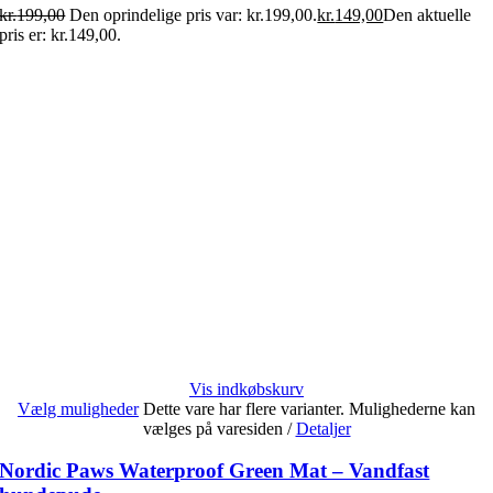
kr.
199,00
Den oprindelige pris var: kr.199,00.
kr.
149,00
Den aktuelle
pris er: kr.149,00.
Vis indkøbskurv
Vælg muligheder
Dette vare har flere varianter. Mulighederne kan
vælges på varesiden
/
Detaljer
Nordic Paws Waterproof Green Mat – Vandfast