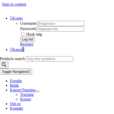
Skip to content
Konto
Username:
Password:
Husk mig
Register
Kasse
0
Products search
Toggle Navigation
Forside
Butik
Kurser/Træning
Træning
Kurser
Om os
Kontakt