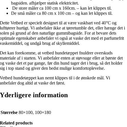
bagsiden. afhjælper statisk elektricitet.
De store måler ca 100 cm x 160cm. – kan let klippes til.
De små måler ca 80 cm x 100 cm – og kan let klippes til.
Dette Vetbed er specielt designet til at være vaskbart ved 40°C og
lufttørrer hurtigt. Vi anbefaler ikke at tørretumble det, eller hænge det i
solen på grund af den naturlige gummibagside. For at bevare dets
optimale egenskaber anbefaler vi også at vaske det med et parfumefrit
vaskemiddel, og undgå brug af skyllemiddel.
Det kan forekomme, at vetbed hundetæppet fnuldrer overskuds
materiale af i starten. Vi anbefaler enten at støvsuge eller at børste det
og vaske det et par gange, før din hund tager det i brug, så det holder
sig i top stand og giver den bedst mulige komfortoplevelse.
Vetbed hundetæppet kan nemt klippes til i de ønskede mål. Vi
anbefaler dog altid at vaske det først.
Yderligere information
Størrelse
80×100, 100×180
Related products