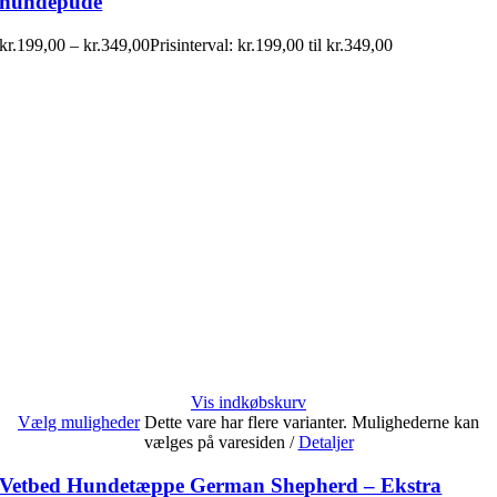
hundepude
kr.
199,00
–
kr.
349,00
Prisinterval: kr.199,00 til kr.349,00
Vis indkøbskurv
Vælg muligheder
Dette vare har flere varianter. Mulighederne kan
vælges på varesiden
/
Detaljer
Vetbed Hundetæppe German Shepherd – Ekstra