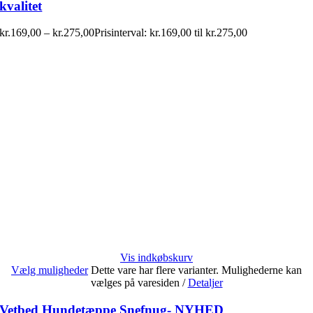
kvalitet
kr.
169,00
–
kr.
275,00
Prisinterval: kr.169,00 til kr.275,00
Vis indkøbskurv
Vælg muligheder
Dette vare har flere varianter. Mulighederne kan
vælges på varesiden
/
Detaljer
Vetbed Hundetæppe Snefnug- NYHED