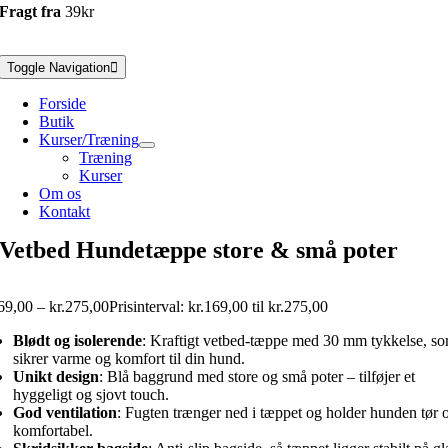
Fragt fra
39kr
Toggle Navigation
Forside
Butik
Kurser/Træning
Træning
Kurser
Om os
Kontakt
Vetbed Hundetæppe store & små poter
69,00
–
kr.
275,00
Prisinterval: kr.169,00 til kr.275,00
Blødt og isolerende
: Kraftigt vetbed-tæppe med 30 mm tykkelse, s
sikrer varme og komfort til din hund.
Unikt design
: Blå baggrund med store og små poter – tilføjer et
hyggeligt og sjovt touch.
God ventilation
: Fugten trænger ned i tæppet og holder hunden tør 
komfortabel.