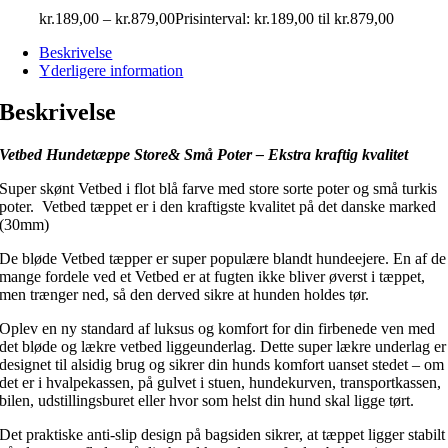
kr.
189,00
–
kr.
879,00
Prisinterval: kr.189,00 til kr.879,00
Beskrivelse
Yderligere information
Beskrivelse
Vetbed Hundetæppe Store& Små Poter – Ekstra kraftig kvalitet
Super skønt Vetbed i flot blå farve med store sorte poter og små turkis
poter. Vetbed tæppet er i den kraftigste kvalitet på det danske marked
(30mm)
De bløde Vetbed tæpper er super populære blandt hundeejere. En af de
mange fordele ved et Vetbed er at fugten ikke bliver øverst i tæppet,
men trænger ned, så den derved sikre at hunden holdes tør.
Oplev en ny standard af luksus og komfort for din firbenede ven med
det bløde og lækre vetbed liggeunderlag. Dette super lækre underlag er
designet til alsidig brug og sikrer din hunds komfort uanset stedet – om
det er i hvalpekassen, på gulvet i stuen, hundekurven, transportkassen,
bilen, udstillingsburet eller hvor som helst din hund skal ligge tørt.
Det praktiske anti-slip design på bagsiden sikrer, at tæppet ligger stabilt