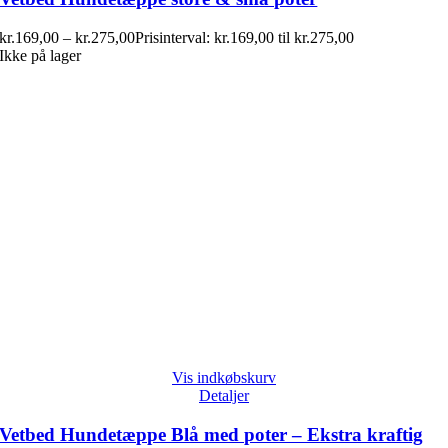
kr.
169,00
–
kr.
275,00
Prisinterval: kr.169,00 til kr.275,00
Ikke på lager
Vis indkøbskurv
Detaljer
Vetbed Hundetæppe Blå med poter – Ekstra kraftig