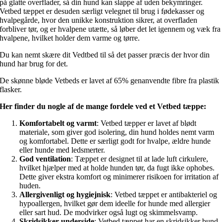
på glatte overflader, så din hund kan slappe af uden bekymringer.
Vetbed tæppet er desuden særligt velegnet til brug i fødekasser og
hvalpegårde, hvor den unikke konstruktion sikrer, at overfladen
forbliver tør, og er hvalpene utætte, så løber det let igennem og væk fra
hvalpene, hvilket holder dem varme og tørre.
Du kan nemt skære dit Vedtbed til så det passer præcis der hvor din
hund har brug for det.
De skønne bløde Vetbeds er lavet af 65% genanvendte fibre fra plastik
flasker.
Her finder du nogle af de mange fordele ved et Vetbed tæppe:
Komfortabelt og varmt
: Vetbed tæpper er lavet af blødt
materiale, som giver god isolering, din hund holdes nemt varm
og komfortabel. Dette er særligt godt for hvalpe, ældre hunde
eller hunde med ledsmerter.
God ventilation
: Tæppet er designet til at lade luft cirkulere,
hvilket hjælper med at holde hunden tør, da fugt ikke ophobes.
Dette giver ekstra komfort og minimerer risikoen for irritation af
huden.
Allergivenligt og hygiejnisk
: Vetbed tæppet er antibakteriel og
hypoallergen, hvilket gør dem ideelle for hunde med allergier
eller sart hud. De modvirker også lugt og skimmelsvamp.
Skridsikker underside
: Vetbed tæppet har en skridsikker bund,