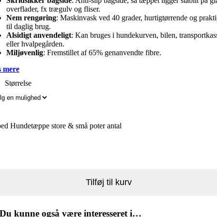
Skridsikker bagside
: Anti-slip bagside, så tæppet ligger stabilt på gl
overflader, fx trægulv og fliser.
Nem rengøring
: Maskinvask ved 40 grader, hurtigtørrende og prakt
til daglig brug.
Alsidigt anvendeligt
: Kan bruges i hundekurven, bilen, transportkas
eller hvalpegården.
Miljøvenlig
: Fremstillet af 65% genanvendte fibre.
 mere
Størrelse
bed Hundetæppe store & små poter antal
Tilføj til kurv
Du kunne også være interesseret i…