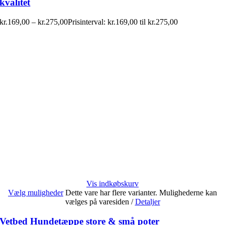
kvalitet
kr.
169,00
–
kr.
275,00
Prisinterval: kr.169,00 til kr.275,00
Vis indkøbskurv
Vælg muligheder
Dette vare har flere varianter. Mulighederne kan
vælges på varesiden
/
Detaljer
Vetbed Hundetæppe store & små poter