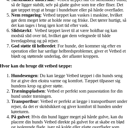
så de ligger stabilt, selv på glatte gulve som træ eller fliser. Det
gør tæppet trygt at bruge i hundebure eller på hårde overflader.
Nem rengøring
: Vetbed tæppet kan vaskes i maskine, hvilket
gør dem meget lette at holde rene og friske. Det tørrer hurtigt, så
det kan tages i brug igen kort tid efter vask.
Slidstærkt
: Vetbed tæppet lavet til at være holdbar og kan
modstå slid over tid, hvilket gør dem velegnede til både
hverdagsbrug og på rejser.
God støtte til helbredet
: For hunde, der kommer sig efter en
operation eller har særlige helbredsproblemer, giver et Vetbed et
blødt og støttende underlag, der aflaster kroppen.
Hvor kan du bruge dit vetbed tæppe:
Hundesengen
: Du kan lægge Vetbed tæppet i din hunds seng
for at give den ekstra varme og komfort. Tæppet tilpasser sig
hundens krop og giver støtte.
Træningspladsen
: Vetbed er perfekt som pausestation for din
hund under træningen.
Transportbur
: Vetbed er perfekt at lægge i transportburet under
rejser, da det er skridsikkert og giver komfort til hunden under
køreturen.
På gulvet
: Hvis din hund ligger meget på hårde gulve, kan du
placere din hunds Vetbed direkte på gulvet for at skabe en blød
og isolerende flade, især på kolde eller glatte overflader som