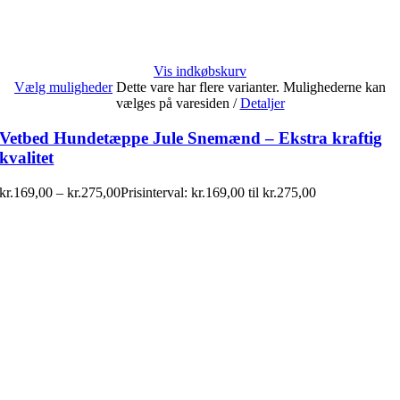
Vis indkøbskurv
Vælg muligheder
Dette vare har flere varianter. Mulighederne kan
vælges på varesiden
/
Detaljer
Vetbed Hundetæppe Jule Snemænd – Ekstra kraftig
kvalitet
kr.
169,00
–
kr.
275,00
Prisinterval: kr.169,00 til kr.275,00