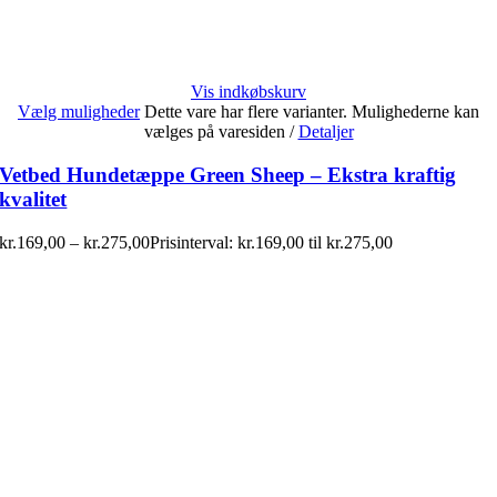
Vis indkøbskurv
Vælg muligheder
Dette vare har flere varianter. Mulighederne kan
vælges på varesiden
/
Detaljer
Vetbed Hundetæppe Green Sheep – Ekstra kraftig
kvalitet
kr.
169,00
–
kr.
275,00
Prisinterval: kr.169,00 til kr.275,00