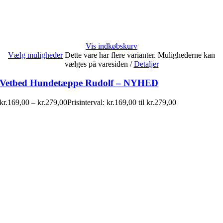
Vis indkøbskurv
Vælg muligheder
Dette vare har flere varianter. Mulighederne kan
vælges på varesiden
/
Detaljer
Vetbed Hundetæppe Rudolf – NYHED
kr.
169,00
–
kr.
279,00
Prisinterval: kr.169,00 til kr.279,00