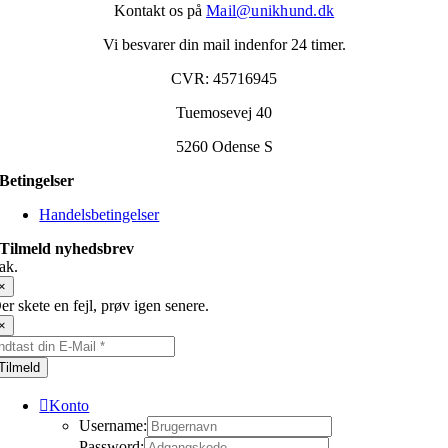
Kontakt os på
Mail@unikhund.dk
Vi besvarer din mail indenfor 24 timer.
CVR: 45716945
Tuemosevej 40
5260 Odense S
Betingelser
Handelsbetingelser
Tilmeld nyhedsbrev
ak.
×
er skete en fejl, prøv igen senere.
×
Tilmeld
Konto
Username:
Password: