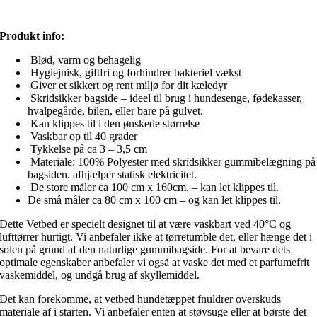
Produkt info:
Blød, varm og behagelig
Hygiejnisk, giftfri og forhindrer bakteriel vækst
Giver et sikkert og rent miljø for dit kæledyr
Skridsikker bagside – ideel til brug i hundesenge, fødekasser,
hvalpegårde, bilen, eller bare på gulvet.
Kan klippes til i den ønskede størrelse
Vaskbar op til 40 grader
Tykkelse på ca 3 – 3,5 cm
Materiale: 100% Polyester med skridsikker gummibelægning på
bagsiden. afhjælper statisk elektricitet.
De store måler ca 100 cm x 160cm. – kan let klippes til.
De små måler ca 80 cm x 100 cm – og kan let klippes til.
Dette Vetbed er specielt designet til at være vaskbart ved 40°C og
lufttørrer hurtigt. Vi anbefaler ikke at tørretumble det, eller hænge det i
solen på grund af den naturlige gummibagside. For at bevare dets
optimale egenskaber anbefaler vi også at vaske det med et parfumefrit
vaskemiddel, og undgå brug af skyllemiddel.
Det kan forekomme, at vetbed hundetæppet fnuldrer overskuds
materiale af i starten. Vi anbefaler enten at støvsuge eller at børste det