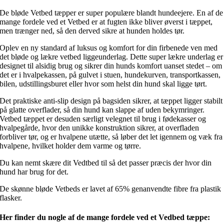
De bløde Vetbed tæpper er super populære blandt hundeejere. En af de
mange fordele ved et Vetbed er at fugten ikke bliver øverst i tæppet,
men trænger ned, så den derved sikre at hunden holdes tør.
Oplev en ny standard af luksus og komfort for din firbenede ven med
det bløde og lækre vetbed liggeunderlag. Dette super lækre underlag er
designet til alsidig brug og sikrer din hunds komfort uanset stedet – om
det er i hvalpekassen, på gulvet i stuen, hundekurven, transportkassen,
bilen, udstillingsburet eller hvor som helst din hund skal ligge tørt.
Det praktiske anti-slip design på bagsiden sikrer, at tæppet ligger stabilt
på glatte overflader, så din hund kan slappe af uden bekymringer.
Vetbed tæppet er desuden særligt velegnet til brug i fødekasser og
hvalpegårde, hvor den unikke konstruktion sikrer, at overfladen
forbliver tør, og er hvalpene utætte, så løber det let igennem og væk fra
hvalpene, hvilket holder dem varme og tørre.
Du kan nemt skære dit Vedtbed til så det passer præcis der hvor din
hund har brug for det.
De skønne bløde Vetbeds er lavet af 65% genanvendte fibre fra plastik
flasker.
Her finder du nogle af de mange fordele ved et Vedbed tæppe: