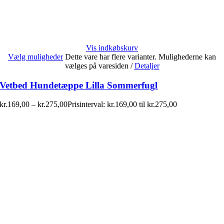
Vis indkøbskurv
Vælg muligheder
Dette vare har flere varianter. Mulighederne kan
vælges på varesiden
/
Detaljer
Vetbed Hundetæppe Lilla Sommerfugl
kr.
169,00
–
kr.
275,00
Prisinterval: kr.169,00 til kr.275,00