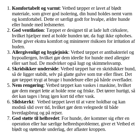
Komfortabelt og varmt
: Vetbed tæpper er lavet af blødt
materiale, som giver god isolering, din hund holdes nemt varm
og komfortabel. Dette er særligt godt for hvalpe, ældre hunde
eller hunde med ledsmerter.
God ventilation
: Tæppet er designet til at lade luft cirkulere,
hvilket hjælper med at holde hunden tør, da fugt ikke ophobes.
Dette giver ekstra komfort og minimerer risikoen for irritation af
huden.
Allergivenligt og hygiejnisk
: Vetbed tæppet er antibakteriel og
hypoallergen, hvilket gør dem ideelle for hunde med allergier
eller sart hud. De modvirker også lugt og skimmelsvamp.
Skridsikker underside
: Vetbed tæppet har en skridsikker bund,
så de ligger stabilt, selv på glatte gulve som træ eller fliser. Det
gør tæppet trygt at bruge i hundebure eller på hårde overflader.
Nem rengøring
: Vetbed tæppet kan vaskes i maskine, hvilket
gør dem meget lette at holde rene og friske. Det tørrer hurtigt, så
det kan tages i brug igen kort tid efter vask.
Slidstærkt
: Vetbed tæppet lavet til at være holdbar og kan
modstå slid over tid, hvilket gør dem velegnede til både
hverdagsbrug og på rejser.
God støtte til helbredet
: For hunde, der kommer sig efter en
operation eller har særlige helbredsproblemer, giver et Vetbed et
blødt og støttende underlag, der aflaster kroppen.