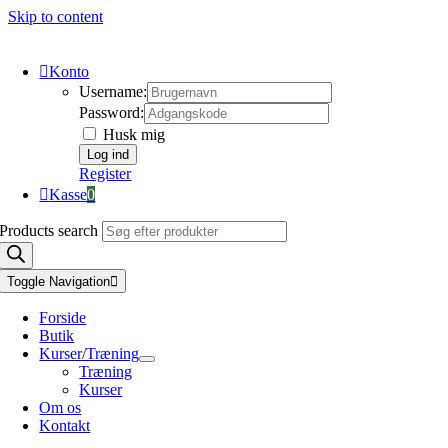
Skip to content
Konto
Username:
Password:
Husk mig
Register
Kasse
0
Products search
Toggle Navigation
Forside
Butik
Kurser/Træning
Træning
Kurser
Om os
Kontakt