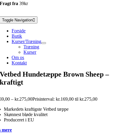
Fragt fra
39kr
Toggle Navigation
Forside
Butik
Kurser/Træning
Træning
Kurser
Om os
Kontakt
Vetbed Hundetæppe Brown Sheep –
kraftigt
69,00
–
kr.
275,00
Prisinterval: kr.169,00 til kr.275,00
Markedets kraftigste Vetbed tæppe
Skønnest bløde kvalitet
Produceret i EU
 mere