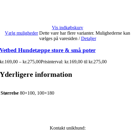
Vis indkøbskurv
Vælg muligheder
Dette vare har flere varianter. Mulighederne kan
vælges på varesiden
/
Detaljer
Vetbed Hundetæppe store & små poter
kr.
169,00
–
kr.
275,00
Prisinterval: kr.169,00 til kr.275,00
Yderligere information
Størrelse
80×100, 100×180
Kontakt unikhund: