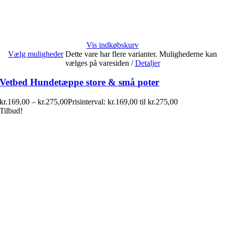
Vis indkøbskurv
Vælg muligheder
Dette vare har flere varianter. Mulighederne kan
vælges på varesiden
/
Detaljer
Vetbed Hundetæppe store & små poter
kr.
169,00
–
kr.
275,00
Prisinterval: kr.169,00 til kr.275,00
Tilbud!