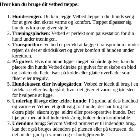
Hvor kan du bruge dit vetbed tæppe:
Hundesengen
: Du kan lægge Vetbed tæppet i din hunds seng
for at give den ekstra varme og komfort. Tæppet tilpasser sig
hundens krop og giver støtte.
Træningspladsen
: Vetbed er perfekt som pausestation for din
hund under træningen.
Transportbur
: Vetbed er perfekt at lægge i transportburet under
rejser, da det er skridsikkert og giver komfort til hunden under
køreturen.
På gulvet
: Hvis din hund ligger meget på hårde gulve, kan du
placere din hunds Vetbed direkte på gulvet for at skabe en blød
og isolerende flade, især på kolde eller glatte overflader som
fliser eller trægulv.
Hundekassen eller hvalpegården
: Vetbed er ideelt til brug i en
fødekasse eller hvalpegård, hvor det giver et varmt og tørt sted
for hvalpene at ligge.
Underlag til syge eller ældre hunde
: På grund af dets blødhed
og varme er Vetbed et godt valg for hunde, der har brug for
ekstra pleje, såsom syge, ældre eller post-operative hunde. Det
hjælper med at forhindre tryksår og holder dem komfortable.
Udendørs brug
: Selvom Vetbed primært er til indendørs brug,
kan det også bruges udendørs på plænen eller på terrassen, da
det holder godt på varmen og er hurtigtørrende.