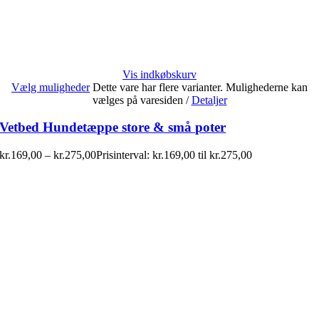
Vis indkøbskurv
Vælg muligheder
Dette vare har flere varianter. Mulighederne kan
vælges på varesiden
/
Detaljer
Vetbed Hundetæppe store & små poter
kr.
169,00
–
kr.
275,00
Prisinterval: kr.169,00 til kr.275,00