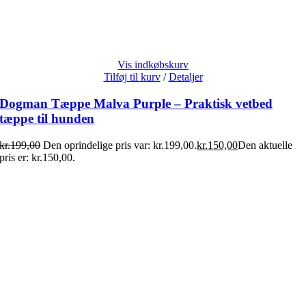
Vis indkøbskurv
Tilføj til kurv
/
Detaljer
Dogman Tæppe Malva Purple – Praktisk vetbed
tæppe til hunden
kr.
199,00
Den oprindelige pris var: kr.199,00.
kr.
150,00
Den aktuelle
pris er: kr.150,00.