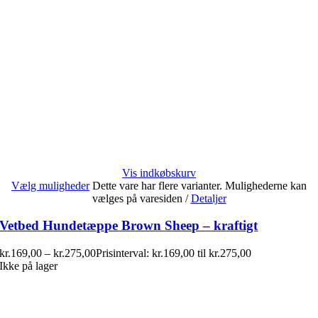
Vis indkøbskurv
Vælg muligheder
Dette vare har flere varianter. Mulighederne kan
vælges på varesiden
/
Detaljer
Vetbed Hundetæppe Brown Sheep – kraftigt
kr.
169,00
–
kr.
275,00
Prisinterval: kr.169,00 til kr.275,00
Ikke på lager