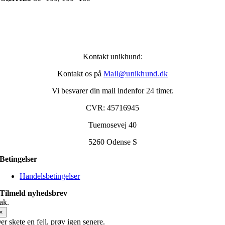
Kontakt unikhund:
Kontakt os på
Mail@unikhund.dk
Vi besvarer din mail indenfor 24 timer.
CVR: 45716945
Tuemosevej 40
5260 Odense S
Betingelser
Handelsbetingelser
Tilmeld nyhedsbrev
ak.
×
er skete en fejl, prøv igen senere.