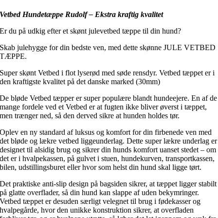
Vetbed Hundetæppe Rudolf – Ekstra kraftig kvalitet
Er du på udkig efter et skønt julevetbed tæppe til din hund?
Skab julehygge for din bedste ven, med dette skønne JULE VETBED
TÆPPE.
Super skønt Vetbed i flot lyserød med søde rensdyr. Vetbed tæppet er i
den kraftigste kvalitet på det danske marked (30mm)
De bløde Vetbed tæpper er super populære blandt hundeejere. En af de
mange fordele ved et Vetbed er at fugten ikke bliver øverst i tæppet,
men trænger ned, så den derved sikre at hunden holdes tør.
Oplev en ny standard af luksus og komfort for din firbenede ven med
det bløde og lækre vetbed liggeunderlag. Dette super lækre underlag er
designet til alsidig brug og sikrer din hunds komfort uanset stedet – om
det er i hvalpekassen, på gulvet i stuen, hundekurven, transportkassen,
bilen, udstillingsburet eller hvor som helst din hund skal ligge tørt.
Det praktiske anti-slip design på bagsiden sikrer, at tæppet ligger stabilt
på glatte overflader, så din hund kan slappe af uden bekymringer.
Vetbed tæppet er desuden særligt velegnet til brug i fødekasser og
hvalpegårde, hvor den unikke konstruktion sikrer, at overfladen