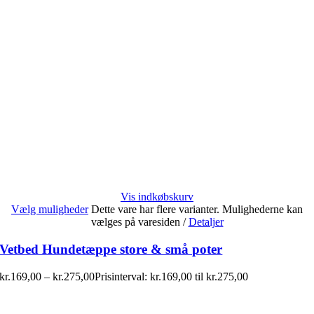
Vis indkøbskurv
Vælg muligheder
Dette vare har flere varianter. Mulighederne kan
vælges på varesiden
/
Detaljer
Vetbed Hundetæppe store & små poter
kr.
169,00
–
kr.
275,00
Prisinterval: kr.169,00 til kr.275,00