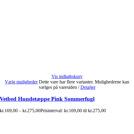
Vis indkøbskurv
Vælg muligheder
Dette vare har flere varianter. Mulighederne kan
vælges på varesiden
/
Detaljer
Vetbed Hundetæppe Pink Sommerfugl
kr.
169,00
–
kr.
275,00
Prisinterval: kr.169,00 til kr.275,00