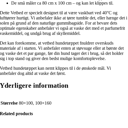
De små måler ca 80 cm x 100 cm – og kan let klippes til.
Dette Vetbed er specielt designet til at være vaskbart ved 40°C og
lufttørrer hurtigt. Vi anbefaler ikke at tørre tumble det, eller hænge det i
solen på grund af den naturlige gummibagside. For at bevare dets
optimale egenskaber anbefaler vi også at vaske det med et parfumefrit
vaskemiddel, og undgå brug af skyllemiddel.
Det kan forekomme, at vetbed hundetæppet fnuldrer overskuds
materiale af i starten. Vi anbefaler enten at støvsuge eller at børste det
og vaske det et par gange, før din hund tager det i brug, så det holder
sig i top stand og giver den bedst mulige komfortoplevelse.
Vetbed hundetæppet kan nemt klippes til i de ønskede mål. Vi
anbefaler dog altid at vaske det først.
Yderligere information
Størrelse
80×100, 100×160
Related products