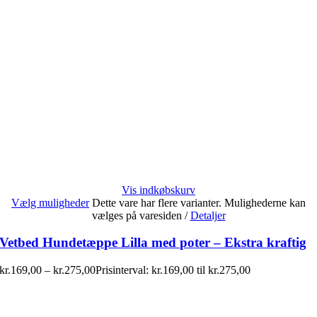
Vis indkøbskurv
Vælg muligheder
Dette vare har flere varianter. Mulighederne kan
vælges på varesiden
/
Detaljer
Vetbed Hundetæppe Lilla med poter – Ekstra kraftig
kr.
169,00
–
kr.
275,00
Prisinterval: kr.169,00 til kr.275,00