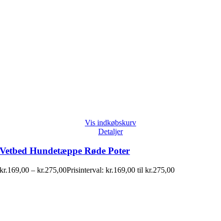
Vis indkøbskurv
Detaljer
Vetbed Hundetæppe Røde Poter
kr.
169,00
–
kr.
275,00
Prisinterval: kr.169,00 til kr.275,00