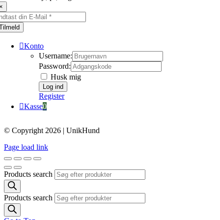
×
Tilmeld
Konto
Username:
Password:
Husk mig
Register
Kasse
0
© Copyright 2026 | UnikHund
Page load link
Products search
Products search