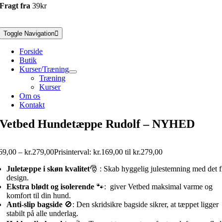
Fragt fra
39kr
Toggle Navigation
Forside
Butik
Kurser/Træning
Træning
Kurser
Om os
Kontakt
Vetbed Hundetæppe Rudolf – NYHED
69,00
–
kr.
279,00
Prisinterval: kr.169,00 til kr.279,00
Juletæppe i skøn kvalitet
🎅 : Skab hyggelig julestemning med det f
design.
Ekstra blødt og isolerende
🐾: giver Vetbed maksimal varme og
komfort til din hund.
Anti-slip bagside
🚫: Den skridsikre bagside sikrer, at tæppet ligger
stabilt på alle underlag.