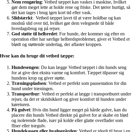
Nem rengøring
: Vetbed tæppet kan vaskes i maskine, hvilket
gør dem meget lette at holde rene og friske. Det tørrer hurtigt, så
det kan tages i brug igen kort tid efter vask.
Slidstærkt
: Vetbed tæppet lavet til at være holdbar og kan
modstå slid over tid, hvilket gør dem velegnede til både
hverdagsbrug og på rejser.
God støtte til helbredet
: For hunde, der kommer sig efter en
operation eller har særlige helbredsproblemer, giver et Vetbed et
blødt og støttende underlag, der aflaster kroppen.
Hvor kan du bruge dit vetbed tæppe:
Hundesengen
: Du kan lægge Vetbed tæppet i din hunds seng
for at give den ekstra varme og komfort. Tæppet tilpasser sig
hundens krop og giver støtte.
Træningspladsen
: Vetbed er perfekt som pausestation for din
hund under træningen.
Transportbur
: Vetbed er perfekt at lægge i transportburet under
rejser, da det er skridsikkert og giver komfort til hunden under
køreturen.
På gulvet
: Hvis din hund ligger meget på hårde gulve, kan du
placere din hunds Vetbed direkte på gulvet for at skabe en blød
og isolerende flade, især på kolde eller glatte overflader som
fliser eller trægulv.
Hundekassen eller hvalpegården
: Vetbed er ideelt til brug i en