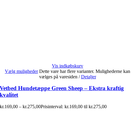
Vis indkøbskurv
Vælg muligheder
Dette vare har flere varianter. Mulighederne kan
vælges på varesiden
/
Detaljer
Vetbed Hundetæppe Green Sheep – Ekstra kraftig
kvalitet
kr.
169,00
–
kr.
275,00
Prisinterval: kr.169,00 til kr.275,00