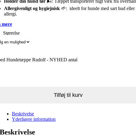
Holder din hund tør
🌬️: Tæppet transporterer fugt væk fra overflad
Allergivenligt og hygiejnisk
🌱: ideelt for hunde med sart hud eller
allergi.
 mere
Størrelse
bed Hundetæppe Rudolf - NYHED antal
Tilføj til kurv
Beskrivelse
Yderligere information
Beskrivelse