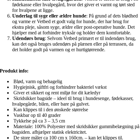
fødekasse eller hvalpegård, hvor det giver et varmt og tørt sted
for hvalpene at ligge.
Underlag til syge eller ældre hunde
: På grund af dets blødhed
og varme er Vetbed et godt valg for hunde, der har brug for
ekstra pleje, såsom syge, ældre eller post-operative hunde. Det
hjælper med at forhindre tryksår og holder dem komfortable.
Udendørs brug
: Selvom Vetbed primært er til indendørs brug,
kan det også bruges udendørs på plænen eller på terrassen, da
det holder godt på varmen og er hurtigtørrende.
Produkt info:
Blød, varm og behagelig
Hygiejnisk, giftfri og forhindrer bakteriel vækst
Giver et sikkert og rent miljø for dit kæledyr
Skridsikker bagside – ideel til brug i hundesenge, fødekasser,
hvalpegårde, bilen, eller bare på gulvet.
Kan klippes til i den ønskede størrelse
Vaskbar op til 40 grader
Tykkelse på ca 3 – 3,5 cm
Materiale: 100% Polyester med skridsikker gummibelægning på
bagsiden. afhjælper statisk elektricitet.
De store måler ca 100 cm x 160cm. – kan let klippes til.