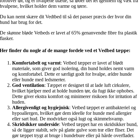
forbliver tør, og er hvalpene utætte, så løber det let igennem og væk fra
hvalpene, hvilket holder dem varme og tørre.
Du kan nemt skære dit Vedtbed til så det passer præcis der hvor din
hund har brug for det.
De skønne bløde Vetbeds er lavet af 65% genanvendte fibre fra plastik
flasker.
Her finder du nogle af de mange fordele ved et Vedbed tæppe:
Komfortabelt og varmt
: Vetbed tæpper er lavet af blødt
materiale, som giver god isolering, din hund holdes nemt varm
og komfortabel. Dette er særligt godt for hvalpe, ældre hunde
eller hunde med ledsmerter.
God ventilation
: Tæppet er designet til at lade luft cirkulere,
hvilket hjælper med at holde hunden tør, da fugt ikke ophobes.
Dette giver ekstra komfort og minimerer risikoen for irritation af
huden.
Allergivenligt og hygiejnisk
: Vetbed tæppet er antibakteriel og
hypoallergen, hvilket gør dem ideelle for hunde med allergier
eller sart hud. De modvirker også lugt og skimmelsvamp.
Skridsikker underside
: Vetbed tæppet har en skridsikker bund,
så de ligger stabilt, selv på glatte gulve som træ eller fliser. Det
gør tæppet trygt at bruge i hundebure eller på hårde overflader.