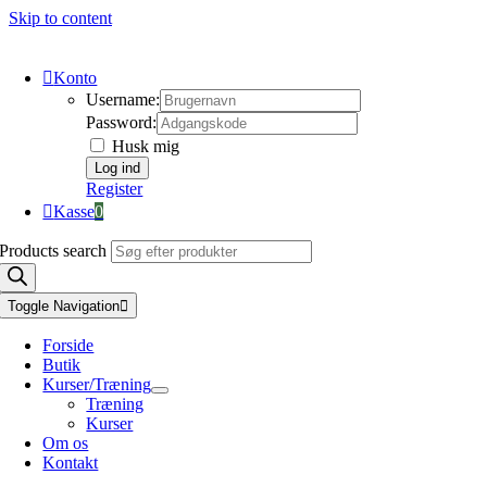
Skip to content
Konto
Username:
Password:
Husk mig
Register
Kasse
0
Products search
Toggle Navigation
Forside
Butik
Kurser/Træning
Træning
Kurser
Om os
Kontakt