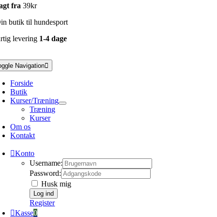
agt fra
39kr
n butik til hundesport
rtig levering
1-4 dage
oggle Navigation
Forside
Butik
Kurser/Træning
Træning
Kurser
Om os
Kontakt
Konto
Username:
Password:
Husk mig
Register
Kasse
0