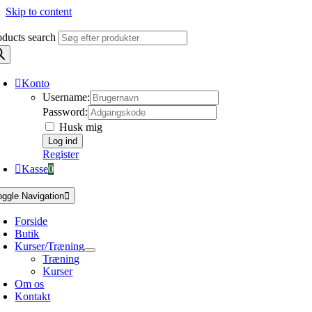
Skip to content
oducts search
Konto
Username:
Password:
Husk mig
Register
Kasse
0
oggle Navigation
Forside
Butik
Kurser/Træning
Træning
Kurser
Om os
Kontakt