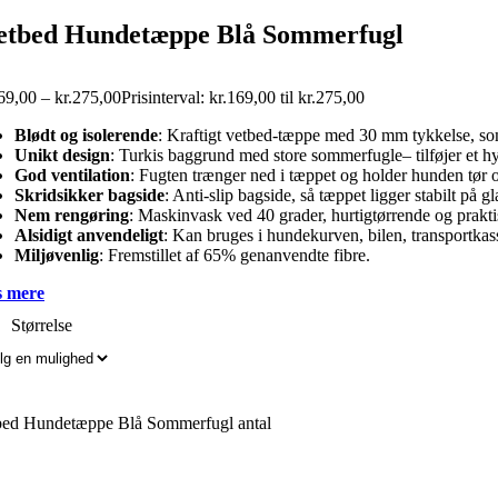
etbed Hundetæppe Blå Sommerfugl
69,00
–
kr.
275,00
Prisinterval: kr.169,00 til kr.275,00
Blødt og isolerende
: Kraftigt vetbed-tæppe med 30 mm tykkelse, som
Unikt design
: Turkis baggrund med store sommerfugle– tilføjer et hy
God ventilation
: Fugten trænger ned i tæppet og holder hunden tør 
Skridsikker bagside
: Anti-slip bagside, så tæppet ligger stabilt på gl
Nem rengøring
: Maskinvask ved 40 grader, hurtigtørrende og praktis
Alsidigt anvendeligt
: Kan bruges i hundekurven, bilen, transportkas
Miljøvenlig
: Fremstillet af 65% genanvendte fibre.
 mere
Størrelse
bed Hundetæppe Blå Sommerfugl antal