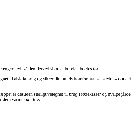
rænger ned, så den derved sikre at hunden holdes tør.
net til alsidig brug og sikrer din hunds komfort uanset stedet – om det 
 tæppet er desuden særligt velegnet til brug i fødekasser og hvalpegårde,
er dem varme og tørre.