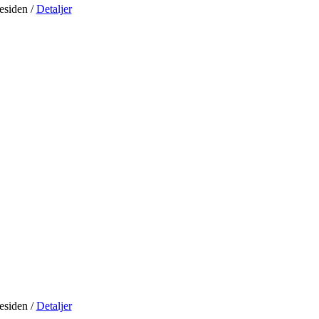
residen
/
Detaljer
residen
/
Detaljer