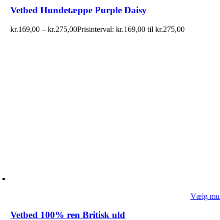
Vetbed Hundetæppe Purple Daisy
kr.
169,00
–
kr.
275,00
Prisinterval: kr.169,00 til kr.275,00
Vælg mul
Vetbed 100% ren Britisk uld