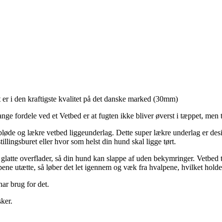
 er i den kraftigste kvalitet på det danske marked (30mm)
e fordele ved et Vetbed er at fugten ikke bliver øverst i tæppet, men t
løde og lækre vetbed liggeunderlag. Dette super lækre underlag er desig
illingsburet eller hvor som helst din hund skal ligge tørt.
 på glatte overflader, så din hund kan slappe af uden bekymringer. Vetbed
lpene utætte, så løber det let igennem og væk fra hvalpene, hvilket hold
ar brug for det.
sker.