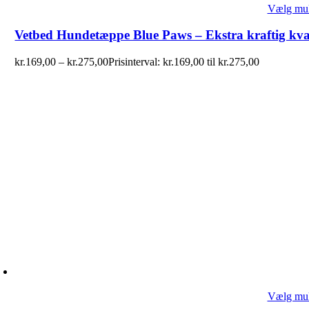
Vælg mul
Vetbed Hundetæppe Blue Paws – Ekstra kraftig kval
kr.
169,00
–
kr.
275,00
Prisinterval: kr.169,00 til kr.275,00
Vælg mul