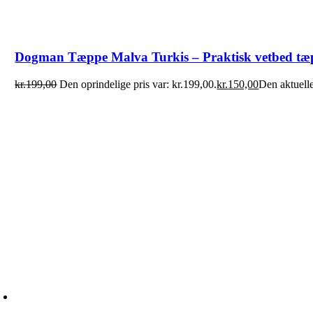
Dogman Tæppe Malva Turkis – Praktisk vetbed tæp
kr.
199,00
Den oprindelige pris var: kr.199,00.
kr.
150,00
Den aktuelle