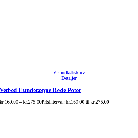
Vis indkøbskurv
Detaljer
Vetbed Hundetæppe Røde Poter
kr.
169,00
–
kr.
275,00
Prisinterval: kr.169,00 til kr.275,00