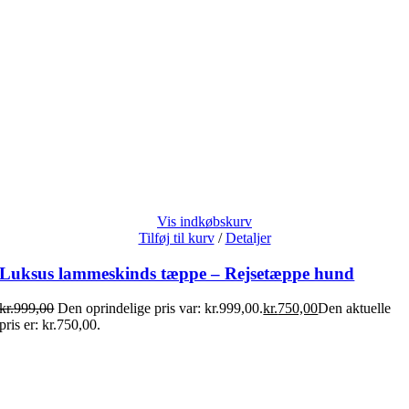
Vis indkøbskurv
Tilføj til kurv
/
Detaljer
Luksus lammeskinds tæppe – Rejsetæppe hund
kr.
999,00
Den oprindelige pris var: kr.999,00.
kr.
750,00
Den aktuelle
pris er: kr.750,00.