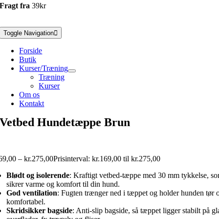
Fragt fra
39kr
Toggle Navigation
Forside
Butik
Kurser/Træning
Træning
Kurser
Om os
Kontakt
Vetbed Hundetæppe Brun
69,00
–
kr.
275,00
Prisinterval: kr.169,00 til kr.275,00
Blødt og isolerende
: Kraftigt vetbed-tæppe med 30 mm tykkelse, s
sikrer varme og komfort til din hund.
God ventilation
: Fugten trænger ned i tæppet og holder hunden tør 
komfortabel.
Skridsikker bagside
: Anti-slip bagside, så tæppet ligger stabilt på gl