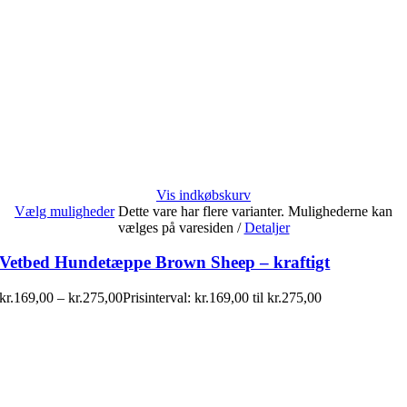
Vis indkøbskurv
Vælg muligheder
Dette vare har flere varianter. Mulighederne kan
vælges på varesiden
/
Detaljer
Vetbed Hundetæppe Brown Sheep – kraftigt
kr.
169,00
–
kr.
275,00
Prisinterval: kr.169,00 til kr.275,00