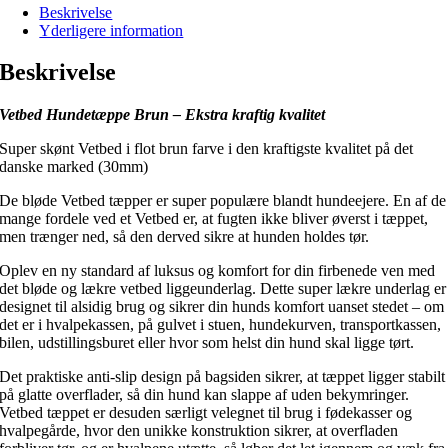
Beskrivelse
Yderligere information
Beskrivelse
Vetbed Hundetæppe Brun – Ekstra kraftig kvalitet
Super skønt Vetbed i flot brun farve i den kraftigste kvalitet på det
danske marked (30mm)
De bløde Vetbed tæpper er super populære blandt hundeejere. En af de
mange fordele ved et Vetbed er, at fugten ikke bliver øverst i tæppet,
men trænger ned, så den derved sikre at hunden holdes tør.
Oplev en ny standard af luksus og komfort for din firbenede ven med
det bløde og lækre vetbed liggeunderlag. Dette super lækre underlag er
designet til alsidig brug og sikrer din hunds komfort uanset stedet – om
det er i hvalpekassen, på gulvet i stuen, hundekurven, transportkassen,
bilen, udstillingsburet eller hvor som helst din hund skal ligge tørt.
Det praktiske anti-slip design på bagsiden sikrer, at tæppet ligger stabilt
på glatte overflader, så din hund kan slappe af uden bekymringer.
Vetbed tæppet er desuden særligt velegnet til brug i fødekasser og
hvalpegårde, hvor den unikke konstruktion sikrer, at overfladen