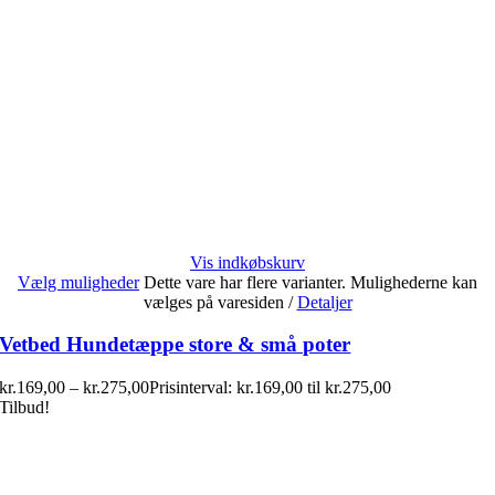
Vis indkøbskurv
Vælg muligheder
Dette vare har flere varianter. Mulighederne kan
vælges på varesiden
/
Detaljer
Vetbed Hundetæppe store & små poter
kr.
169,00
–
kr.
275,00
Prisinterval: kr.169,00 til kr.275,00
Tilbud!