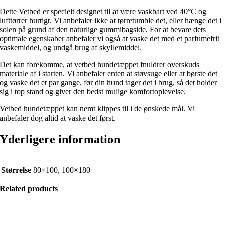
Dette Vetbed er specielt designet til at være vaskbart ved 40°C og
lufttørrer hurtigt. Vi anbefaler ikke at tørretumble det, eller hænge det i
solen på grund af den naturlige gummibagside. For at bevare dets
optimale egenskaber anbefaler vi også at vaske det med et parfumefrit
vaskemiddel, og undgå brug af skyllemiddel.
Det kan forekomme, at vetbed hundetæppet fnuldrer overskuds
materiale af i starten. Vi anbefaler enten at støvsuge eller at børste det
og vaske det et par gange, før din hund tager det i brug, så det holder
sig i top stand og giver den bedst mulige komfortoplevelse.
Vetbed hundetæppet kan nemt klippes til i de ønskede mål. Vi
anbefaler dog altid at vaske det først.
Yderligere information
Størrelse
80×100, 100×180
Related products