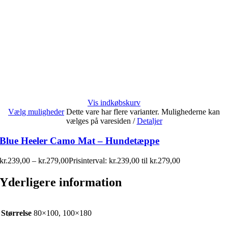
Vis indkøbskurv
Vælg muligheder
Dette vare har flere varianter. Mulighederne kan
vælges på varesiden
/
Detaljer
Blue Heeler Camo Mat – Hundetæppe
kr.
239,00
–
kr.
279,00
Prisinterval: kr.239,00 til kr.279,00
Yderligere information
Størrelse
80×100, 100×180