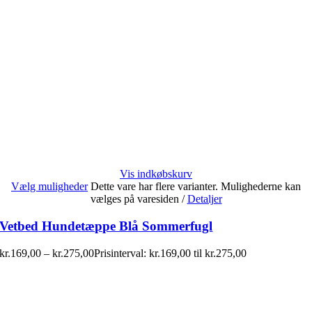
Vis indkøbskurv
Vælg muligheder
Dette vare har flere varianter. Mulighederne kan
vælges på varesiden
/
Detaljer
Vetbed Hundetæppe Blå Sommerfugl
kr.
169,00
–
kr.
275,00
Prisinterval: kr.169,00 til kr.275,00