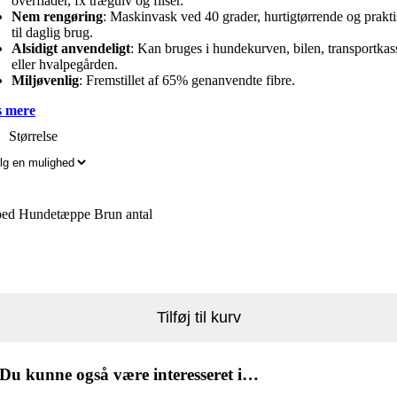
overflader, fx trægulv og fliser.
Nem rengøring
: Maskinvask ved 40 grader, hurtigtørrende og prakt
til daglig brug.
Alsidigt anvendeligt
: Kan bruges i hundekurven, bilen, transportkas
eller hvalpegården.
Miljøvenlig
: Fremstillet af 65% genanvendte fibre.
 mere
Størrelse
bed Hundetæppe Brun antal
Tilføj til kurv
Du kunne også være interesseret i…