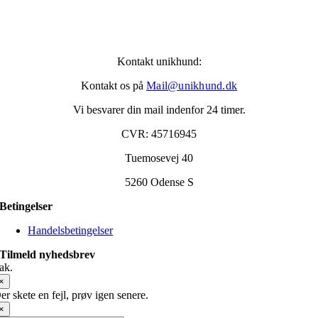
Kontakt unikhund:
Kontakt os på
Mail@unikhund.dk
Vi besvarer din mail indenfor 24 timer.
CVR: 45716945
Tuemosevej 40
5260 Odense S
Betingelser
Handelsbetingelser
Tilmeld nyhedsbrev
ak.
×
er skete en fejl, prøv igen senere.
×