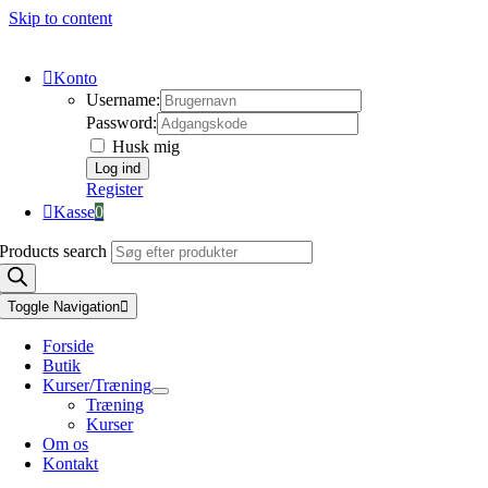
Skip to content
Konto
Username:
Password:
Husk mig
Register
Kasse
0
Products search
Toggle Navigation
Forside
Butik
Kurser/Træning
Træning
Kurser
Om os
Kontakt