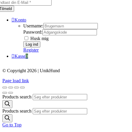
Tilmeld
Konto
Username:
Password:
Husk mig
Register
Kasse
0
© Copyright 2026 | UnikHund
Page load link
Products search
Products search
Go to Top