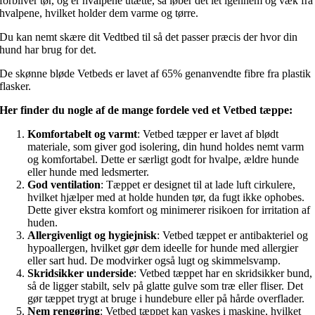
forbliver tør, og er hvalpene utætte, så løber det let igennem og væk fra
hvalpene, hvilket holder dem varme og tørre.
Du kan nemt skære dit Vedtbed til så det passer præcis der hvor din
hund har brug for det.
De skønne bløde Vetbeds er lavet af 65% genanvendte fibre fra plastik
flasker.
Her finder du nogle af de mange fordele ved et Vetbed tæppe:
Komfortabelt og varmt
: Vetbed tæpper er lavet af blødt
materiale, som giver god isolering, din hund holdes nemt varm
og komfortabel. Dette er særligt godt for hvalpe, ældre hunde
eller hunde med ledsmerter.
God ventilation
: Tæppet er designet til at lade luft cirkulere,
hvilket hjælper med at holde hunden tør, da fugt ikke ophobes.
Dette giver ekstra komfort og minimerer risikoen for irritation af
huden.
Allergivenligt og hygiejnisk
: Vetbed tæppet er antibakteriel og
hypoallergen, hvilket gør dem ideelle for hunde med allergier
eller sart hud. De modvirker også lugt og skimmelsvamp.
Skridsikker underside
: Vetbed tæppet har en skridsikker bund,
så de ligger stabilt, selv på glatte gulve som træ eller fliser. Det
gør tæppet trygt at bruge i hundebure eller på hårde overflader.
Nem rengøring
: Vetbed tæppet kan vaskes i maskine, hvilket