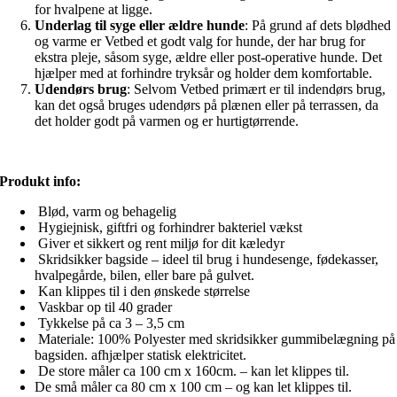
for hvalpene at ligge.
Underlag til syge eller ældre hunde
: På grund af dets blødhed
og varme er Vetbed et godt valg for hunde, der har brug for
ekstra pleje, såsom syge, ældre eller post-operative hunde. Det
hjælper med at forhindre tryksår og holder dem komfortable.
Udendørs brug
: Selvom Vetbed primært er til indendørs brug,
kan det også bruges udendørs på plænen eller på terrassen, da
det holder godt på varmen og er hurtigtørrende.
Produkt info:
Blød, varm og behagelig
Hygiejnisk, giftfri og forhindrer bakteriel vækst
Giver et sikkert og rent miljø for dit kæledyr
Skridsikker bagside – ideel til brug i hundesenge, fødekasser,
hvalpegårde, bilen, eller bare på gulvet.
Kan klippes til i den ønskede størrelse
Vaskbar op til 40 grader
Tykkelse på ca 3 – 3,5 cm
Materiale: 100% Polyester med skridsikker gummibelægning på
bagsiden. afhjælper statisk elektricitet.
De store måler ca 100 cm x 160cm. – kan let klippes til.
De små måler ca 80 cm x 100 cm – og kan let klippes til.