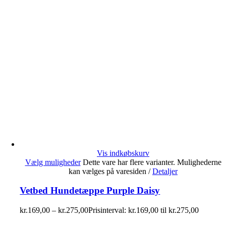
Vis indkøbskurv
Vælg muligheder
Dette vare har flere varianter. Mulighederne
kan vælges på varesiden
/
Detaljer
Vetbed Hundetæppe Purple Daisy
kr.
169,00
–
kr.
275,00
Prisinterval: kr.169,00 til kr.275,00