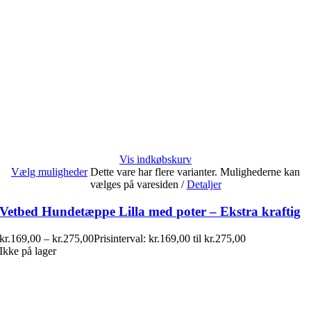
Vis indkøbskurv
Vælg muligheder
Dette vare har flere varianter. Mulighederne kan
vælges på varesiden
/
Detaljer
Vetbed Hundetæppe Lilla med poter – Ekstra kraftig
kr.
169,00
–
kr.
275,00
Prisinterval: kr.169,00 til kr.275,00
Ikke på lager