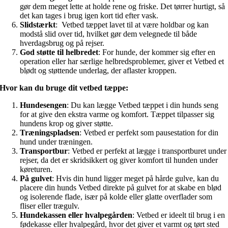
gør dem meget lette at holde rene og friske. Det tørrer hurtigt, så
det kan tages i brug igen kort tid efter vask.
Slidstærkt
: Vetbed tæppet lavet til at være holdbar og kan
modstå slid over tid, hvilket gør dem velegnede til både
hverdagsbrug og på rejser.
God støtte til helbredet
: For hunde, der kommer sig efter en
operation eller har særlige helbredsproblemer, giver et Vetbed et
blødt og støttende underlag, der aflaster kroppen.
Hvor kan du bruge dit vetbed tæppe:
Hundesengen
: Du kan lægge Vetbed tæppet i din hunds seng
for at give den ekstra varme og komfort. Tæppet tilpasser sig
hundens krop og giver støtte.
Træningspladsen
: Vetbed er perfekt som pausestation for din
hund under træningen.
Transportbur
: Vetbed er perfekt at lægge i transportburet under
rejser, da det er skridsikkert og giver komfort til hunden under
køreturen.
På gulvet
: Hvis din hund ligger meget på hårde gulve, kan du
placere din hunds Vetbed direkte på gulvet for at skabe en blød
og isolerende flade, især på kolde eller glatte overflader som
fliser eller trægulv.
Hundekassen eller hvalpegården
: Vetbed er ideelt til brug i en
fødekasse eller hvalpegård, hvor det giver et varmt og tørt sted