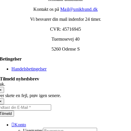
Kontakt os på
Mail@unikhund.dk
Vi besvarer din mail indenfor 24 timer.
CVR: 45716945
Tuemosevej 40
5260 Odense S
Betingelser
Handelsbetingelser
Tilmeld nyhedsbrev
ak.
×
er skete en fejl, prøv igen senere.
×
Tilmeld
Konto
Username: