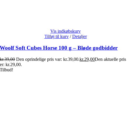
Vis indkøbskurv
Tilføj til kurv
/
Detaljer
Woolf Soft Cubes Horse 100 g – Bløde godbidder
kr.
39,00
Den oprindelige pris var: kr.39,00.
kr.
29,00
Den aktuelle pris
er: kr.29,00.
Tilbud!