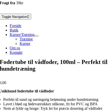
Fragt fra
39kr
Toggle Navigation
Forside
Butik
Kurser/Træning
Træning
Kurser
Om os
Kontakt
Fodertube til vådfoder, 100ml – Perfekt til
hundetræning
0,00
Unikhund fodertube til vådfoder
Perfekt til sund og næringsrig belønning under hundetræning
Lavet i blød og fødevaresikker silikone, fri for PVC og BPA
Nem at fylde og bruge: Tryk let for præcis dosering af vådfoder