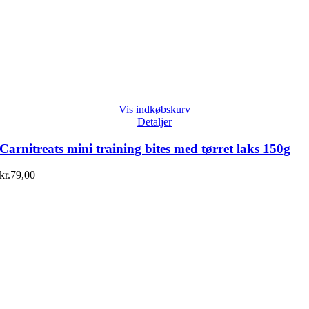
Vis indkøbskurv
Detaljer
Carnitreats mini training bites med tørret laks 150g
kr.
79,00