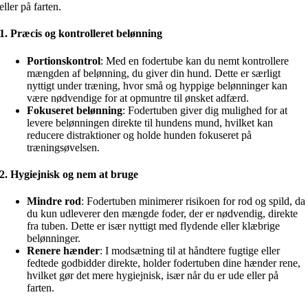
eller på farten.
1.
Præcis og kontrolleret belønning
Portionskontrol
: Med en fodertube kan du nemt kontrollere
mængden af belønning, du giver din hund. Dette er særligt
nyttigt under træning, hvor små og hyppige belønninger kan
være nødvendige for at opmuntre til ønsket adfærd.
Fokuseret belønning
: Fodertuben giver dig mulighed for at
levere belønningen direkte til hundens mund, hvilket kan
reducere distraktioner og holde hunden fokuseret på
træningsøvelsen.
2.
Hygiejnisk og nem at bruge
Mindre rod
: Fodertuben minimerer risikoen for rod og spild, da
du kun udleverer den mængde foder, der er nødvendig, direkte
fra tuben. Dette er især nyttigt med flydende eller klæbrige
belønninger.
Renere hænder
: I modsætning til at håndtere fugtige eller
fedtede godbidder direkte, holder fodertuben dine hænder rene,
hvilket gør det mere hygiejnisk, især når du er ude eller på
farten.