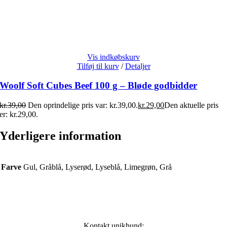
Vis indkøbskurv
Tilføj til kurv
/
Detaljer
Woolf Soft Cubes Beef 100 g – Bløde godbidder
kr.
39,00
Den oprindelige pris var: kr.39,00.
kr.
29,00
Den aktuelle pris
er: kr.29,00.
Yderligere information
Farve
Gul, Gråblå, Lyserød, Lyseblå, Limegrøn, Grå
Kontakt unikhund: