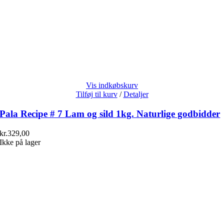
Vis indkøbskurv
Tilføj til kurv
/
Detaljer
Pala Recipe # 7 Lam og sild 1kg. Naturlige godbidder
kr.
329,00
Ikke på lager