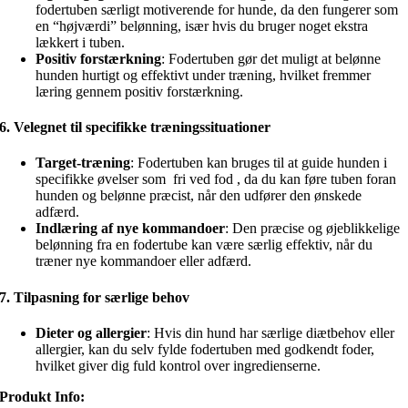
fodertuben særligt motiverende for hunde, da den fungerer som
en “højværdi” belønning, især hvis du bruger noget ekstra
lækkert i tuben.
Positiv forstærkning
: Fodertuben gør det muligt at belønne
hunden hurtigt og effektivt under træning, hvilket fremmer
læring gennem positiv forstærkning.
6.
Velegnet til specifikke træningssituationer
Target-træning
: Fodertuben kan bruges til at guide hunden i
specifikke øvelser som fri ved fod , da du kan føre tuben foran
hunden og belønne præcist, når den udfører den ønskede
adfærd.
Indlæring af nye kommandoer
: Den præcise og øjeblikkelige
belønning fra en fodertube kan være særlig effektiv, når du
træner nye kommandoer eller adfærd.
7.
Tilpasning for særlige behov
Dieter og allergier
: Hvis din hund har særlige diætbehov eller
allergier, kan du selv fylde fodertuben med godkendt foder,
hvilket giver dig fuld kontrol over ingredienserne.
Produkt Info: