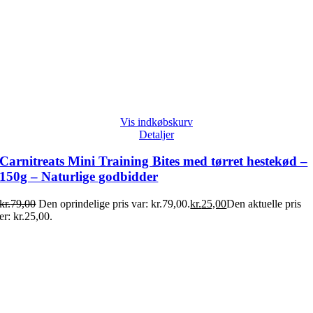
Vis indkøbskurv
Detaljer
Carnitreats Mini Training Bites med tørret hestekød –
150g – Naturlige godbidder
kr.
79,00
Den oprindelige pris var: kr.79,00.
kr.
25,00
Den aktuelle pris
er: kr.25,00.