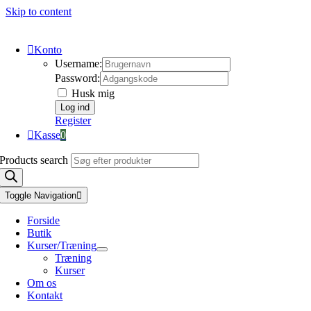
Skip to content
Konto
Username:
Password:
Husk mig
Register
Kasse
0
Products search
Toggle Navigation
Forside
Butik
Kurser/Træning
Træning
Kurser
Om os
Kontakt