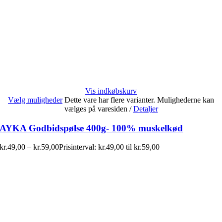
Vis indkøbskurv
Vælg muligheder
Dette vare har flere varianter. Mulighederne kan
vælges på varesiden
/
Detaljer
AYKA Godbidspølse 400g- 100% muskelkød
kr.
49,00
–
kr.
59,00
Prisinterval: kr.49,00 til kr.59,00