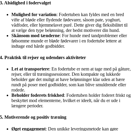
3.
Alsidighed i fodervalget
Mulighed for variation
: Fodertuben kan fyldes med en bred
vifte af bløde eller flydende fødevarer, såsom pate, yoghurt,
vådfoder, eller hjemmelavet puré. Dette giver dig fleksibilitet til
at vælge den type belønning, der bedst motiverer din hund.
Skånsom mod tænderne
: For hunde med tandproblemer eller
følsomme munde er bløde fødevarer i en fodertube lettere at
indtage end hårde godbidder.
4.
Praktisk til rejser og udendørs aktiviteter
Let at transportere
: En fodertube er nem at tage med på gåture,
rejser, eller til træningssessioner. Den kompakte og lukkede
beholder gør det muligt at have belønninger klar uden at bære
rundt på poser med godbidder, som kan blive smuldrende eller
rodede.
Beholder foderets friskhed
: Fodertuben holder foderet friskt og
beskyttet mod elementerne, hvilket er ideelt, når du er ude i
længere perioder.
5.
Motiverende og positiv træning
Øget engagement
: Den unikke leveringsmetode kan gøre