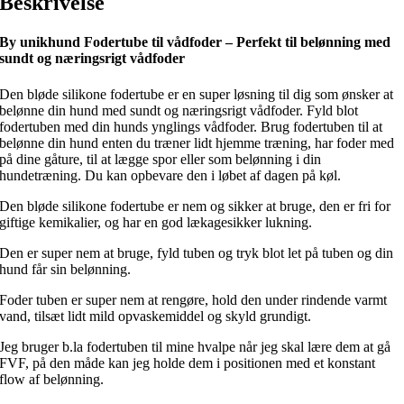
Beskrivelse
By unikhund Fodertube til vådfoder – Perfekt til belønning med
sundt og næringsrigt vådfoder
Den bløde silikone fodertube er en super løsning til dig som ønsker at
belønne din hund med sundt og næringsrigt vådfoder. Fyld blot
fodertuben med din hunds ynglings vådfoder. Brug fodertuben til at
belønne din hund enten du træner lidt hjemme træning, har foder med
på dine gåture, til at lægge spor eller som belønning i din
hundetræning. Du kan opbevare den i løbet af dagen på køl.
Den bløde silikone fodertube er nem og sikker at bruge, den er fri for
giftige kemikalier, og har en god lækagesikker lukning.
Den er super nem at bruge, fyld tuben og tryk blot let på tuben og din
hund får sin belønning.
Foder tuben er super nem at rengøre, hold den under rindende varmt
vand, tilsæt lidt mild opvaskemiddel og skyld grundigt.
Jeg bruger b.la fodertuben til mine hvalpe når jeg skal lære dem at gå
FVF, på den måde kan jeg holde dem i positionen med et konstant
flow af belønning.