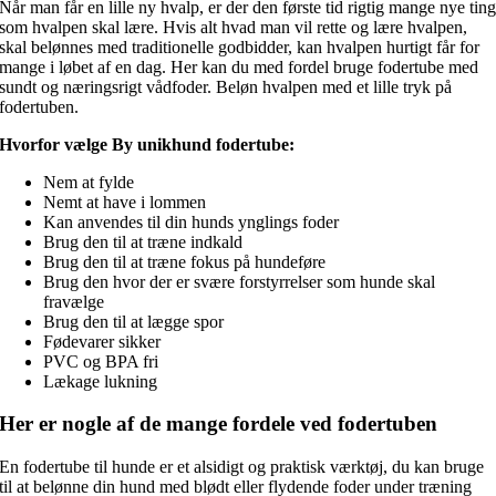
Når man får en lille ny hvalp, er der den første tid rigtig mange nye tin
som hvalpen skal lære. Hvis alt hvad man vil rette og lære hvalpen,
skal belønnes med traditionelle godbidder, kan hvalpen hurtigt får for
mange i løbet af en dag. Her kan du med fordel bruge fodertube med
sundt og næringsrigt vådfoder. Beløn hvalpen med et lille tryk på
fodertuben.
Hvorfor vælge By unikhund fodertube:
Nem at fylde
Nemt at have i lommen
Kan anvendes til din hunds ynglings foder
Brug den til at træne indkald
Brug den til at træne fokus på hundeføre
Brug den hvor der er svære forstyrrelser som hunde skal
fravælge
Brug den til at lægge spor
Fødevarer sikker
PVC og BPA fri
Lækage lukning
Her er nogle af de mange fordele ved fodertuben
En fodertube til hunde er et alsidigt og praktisk værktøj, du kan bruge
til at belønne din hund med blødt eller flydende foder under træning