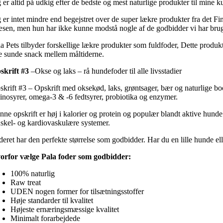
g er altid på udkig efter de bedste og mest naturlige produkter til mine 
g er intet mindre end begejstret over de super lækre produkter fra det F
æsen, men hun har ikke kunne modstå nogle af de godbidder vi har brug
la Pets tilbyder forskellige lækre produkter som fuldfoder, Dette produk
lle sunde snack mellem måltiderne.
skrift #3
–Okse og laks – rå hundefoder til alle livsstadier
skrift #3 – Opskrift med oksekød, laks, grøntsager, bær og naturlige boo
inosyrer, omega-3 & -6 fedtsyrer, probiotika og enzymer.
nne opskrift er høj i kalorier og protein og populær blandt aktive hunde
skel- og kardiovaskulære systemer.
deret har den perfekte størrelse som godbidder. Har du en lille hunde 
orfor vælge Pala foder som godbidder:
100% naturlig
Raw treat
UDEN nogen former for tilsætningsstoffer
Høje standarder til kvalitet
Højeste ernæringsmæssige kvalitet
Minimalt forarbejdede