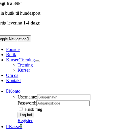
agt fra
39kr
n butik til hundesport
rtig levering
1-4 dage
oggle Navigation
Forside
Butik
Kurser/Træning
Træning
Kurser
Om os
Kontakt
Konto
Username:
Password:
Husk mig
Register
Kasse
0