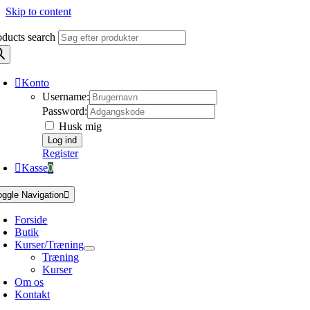
Skip to content
oducts search
Konto
Username:
Password:
Husk mig
Register
Kasse
0
oggle Navigation
Forside
Butik
Kurser/Træning
Træning
Kurser
Om os
Kontakt