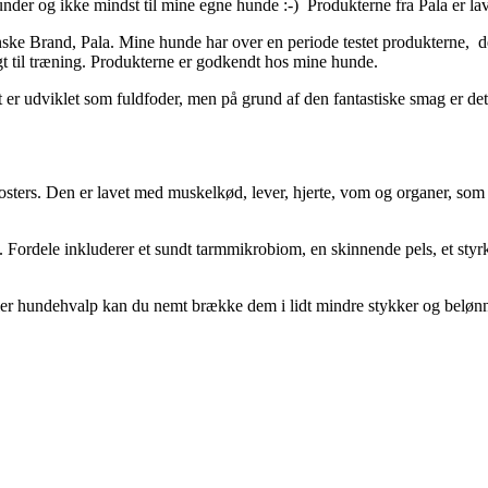
kunder og ikke mindst til mine egne hunde :-) Produkterne fra Pala er la
inske Brand, Pala. Mine hunde har over en periode testet produkterne, d
t til træning. Produkterne er godkendt hos mine hunde.
t er udviklet som fuldfoder, men på grund af den fantastiske smag er de
sters. Den er lavet med muskelkød, lever, hjerte, vom og organer, som gi
. Fordele inkluderer et sundt tarmmikrobiom, en skinnende pels, et styr
eller hundehvalp kan du nemt brække dem i lidt mindre stykker og beløn