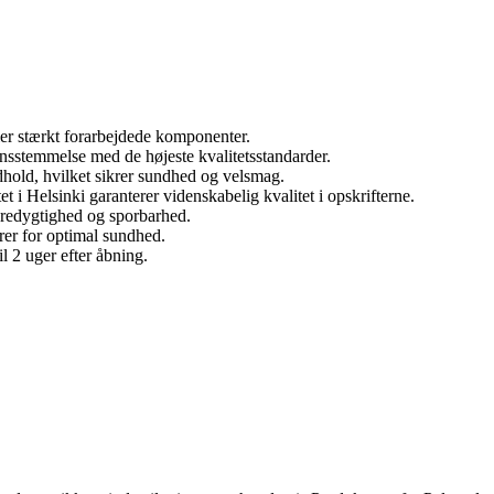
eller stærkt forarbejdede komponenter.
ensstemmelse med de højeste kvalitetsstandarder.
dhold, hvilket sikrer sundhed og velsmag.
i Helsinki garanterer videnskabelig kvalitet i opskrifterne.
æredygtighed og sporbarhed.
rer for optimal sundhed.
l 2 uger efter åbning.