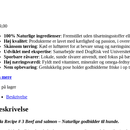
9,00
100% Naturlige ingredienser
: Fremstillet uden tilsætningsstoffer 
Høj kvalitet
: Produkterne er lavet med kærlighed og passion, i over
Skånsom tørring
: Kød er lufttørret for at bevare smag og næringsin
Udviklet med ekspertise
: Samarbejde med DogRisk ved Universitetet 
Sporbare råvarer
: Lokale, sunde råvarer anvendt, med fokus på b
Høj næringsværdi
: Fyldt med vitaminer, mineraler og omega-fedtsy
Nem opbevaring
: Genlukkelig pose holder godbidderne friske i op ti
 mere
 på lager
Beskrivelse
eskrivelse
la Recipe # 3 Beef and salmon – Naturlige godbidder til hunde.