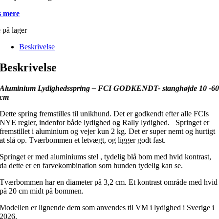
 mere
 på lager
Beskrivelse
Beskrivelse
Aluminium Lydighedsspring – FCI GODKENDT- stanghøjde 10 -6
cm
Dette spring fremstilles til unikhund. Det er godkendt efter alle FCIs
NYE regler, indenfor både lydighed og Rally lydighed. Springet er
fremstillet i aluminium og vejer kun 2 kg. Det er super nemt og hurtigt
at slå op. Tværbommen et letvægt, og ligger godt fast.
Springet er med aluminiums stel , tydelig blå bom med hvid kontrast,
da dette er en farvekombination som hunden tydelig kan se.
Tværbommen har en diameter på 3,2 cm. Et kontrast område med hvid
på 20 cm midt på bommen.
Modellen er lignende dem som anvendes til VM i lydighed i Sverige i
2026.