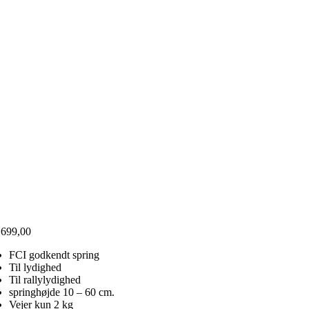
.699,00
FCI godkendt spring
Til lydighed
Til rallylydighed
springhøjde 10 – 60 cm.
Vejer kun 2 kg