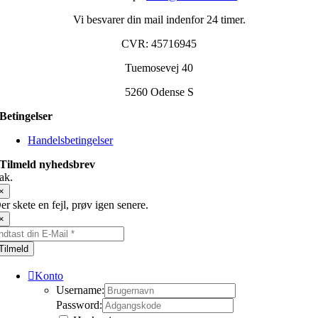
Vi besvarer din mail indenfor 24 timer.
CVR: 45716945
Tuemosevej 40
5260 Odense S
Betingelser
Handelsbetingelser
Tilmeld nyhedsbrev
ak.
×
er skete en fejl, prøv igen senere.
×
Tilmeld
Konto
Username:
Password: