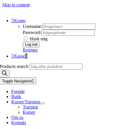
Skip to content
Konto
Username:
Password:
Husk mig
Register
Kasse
0
Products search
Toggle Navigation
Forside
Butik
Kurser/Træning
Træning
Kurser
Om os
Kontakt