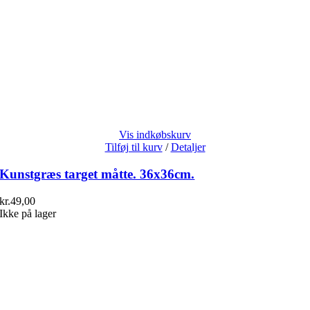
Vis indkøbskurv
Tilføj til kurv
/
Detaljer
Kunstgræs target måtte. 36x36cm.
kr.
49,00
Ikke på lager