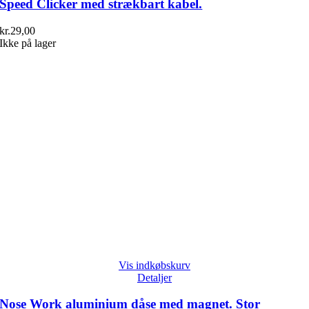
Speed Clicker med strækbart kabel.
kr.
29,00
Ikke på lager
Vis indkøbskurv
Detaljer
Nose Work aluminium dåse med magnet. Stor