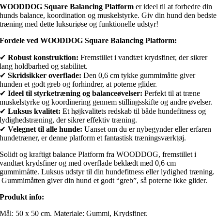
WOODDOG Square Balancing Platform
er ideel til at forbedre din
hunds balance, koordination og muskelstyrke. Giv din hund den bedste
træning med dette luksuriøse og funktionelle udstyr!
Fordele ved WOODDOG Square Balancing Platform:
✔
Robust konstruktion:
Fremstillet i vandtæt krydsfiner, der sikrer
lang holdbarhed og stabilitet.
✔
Skridsikker overflade:
Den 0,6 cm tykke gummimåtte giver
hunden et godt greb og forhindrer, at poterne glider.
✔
Ideel til styrketræning og balanceøvelser:
Perfekt til at træne
muskelstyrke og koordinering gennem stillingsskifte og andre øvelser.
✔
Luksus kvalitet:
Et højkvalitets redskab til både hundefitness og
lydighedstræning, der sikrer effektiv træning.
✔
Velegnet til alle hunde:
Uanset om du er nybegynder eller erfaren
hundetræner, er denne platform et fantastisk træningsværktøj.
Solidt og kraftigt balance Platform fra WOODDOG, fremstillet i
vandtæt krydsfiner og med overflade beklædt med 0,6 cm
gummimåtte. Luksus udstyr til din hundefitness eller lydighed træning.
Gummimåtten giver din hund et godt “greb”, så poterne ikke glider.
Produkt info:
Mål: 50 x 50 cm. Materiale: Gummi, Krydsfiner.