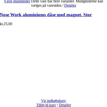
Vælg muligheder
Dette vare har flere varianter. Mulighederne kan
vælges på varesiden
/
Detaljer
Nose Work aluminiums dåse med magnet. Stor
kr.
25,00
Vis indkøbskurv
Tilføj til kurv
/
Detaljer