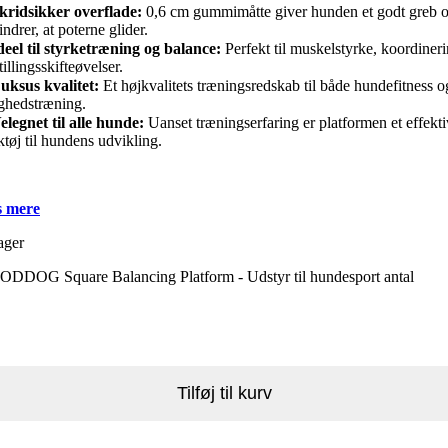
kridsikker overflade:
0,6 cm gummimåtte giver hunden et godt greb 
indrer, at poterne glider.
deel til styrketræning og balance:
Perfekt til muskelstyrke, koordiner
tillingsskifteøvelser.
uksus kvalitet:
Et højkvalitets træningsredskab til både hundefitness o
ghedstræning.
elegnet til alle hunde:
Uanset træningserfaring er platformen et effekti
tøj til hundens udvikling.
 mere
ager
DDOG Square Balancing Platform - Udstyr til hundesport antal
Tilføj til kurv