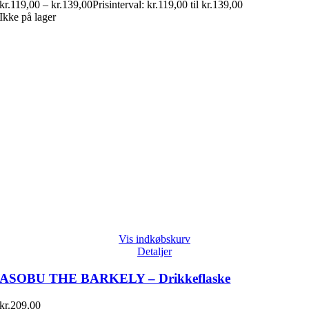
kr.
119,00
–
kr.
139,00
Prisinterval: kr.119,00 til kr.139,00
Ikke på lager
Vis indkøbskurv
Detaljer
ASOBU THE BARKELY – Drikkeflaske
kr.
209,00