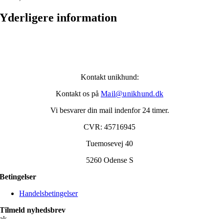
Yderligere information
Kontakt unikhund:
Kontakt os på
Mail@unikhund.dk
Vi besvarer din mail indenfor 24 timer.
CVR: 45716945
Tuemosevej 40
5260 Odense S
Betingelser
Handelsbetingelser
Tilmeld nyhedsbrev
ak.