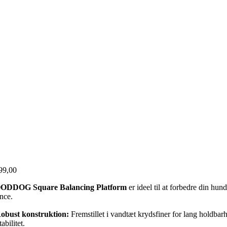
99,00
DDOG Square Balancing Platform
er ideel til at forbedre din hund
nce.
obust konstruktion:
Fremstillet i vandtæt krydsfiner for lang holdbar
tabilitet.