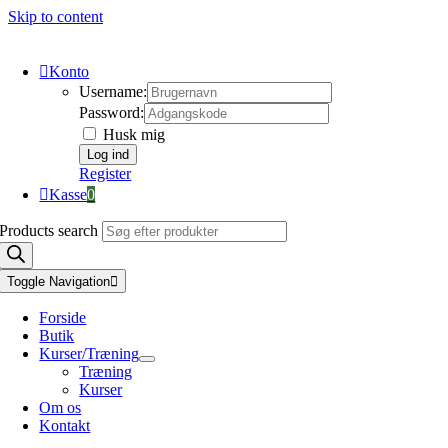
Skip to content
Konto
Username:
Password:
Husk mig
Register
Kasse
0
Products search
Toggle Navigation
Forside
Butik
Kurser/Træning
Træning
Kurser
Om os
Kontakt