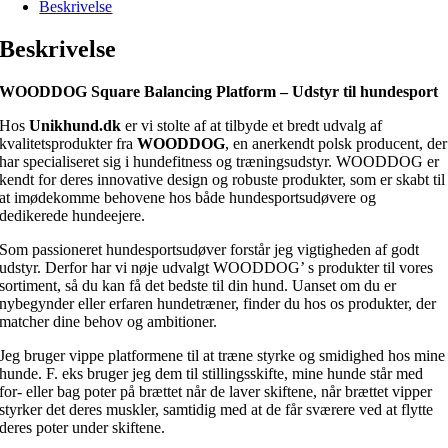
Beskrivelse
Beskrivelse
WOODDOG Square Balancing Platform – Udstyr til hundesport
Hos
Unikhund.dk
er vi stolte af at tilbyde et bredt udvalg af
kvalitetsprodukter fra
WOODDOG
, en anerkendt polsk producent, der
har specialiseret sig i hundefitness og træningsudstyr. WOODDOG er
kendt for deres innovative design og robuste produkter, som er skabt til
at imødekomme behovene hos både hundesportsudøvere og
dedikerede hundeejere.
Som passioneret hundesportsudøver forstår jeg vigtigheden af godt
udstyr. Derfor har vi nøje udvalgt WOODDOG’ s produkter til vores
sortiment, så du kan få det bedste til din hund. Uanset om du er
nybegynder eller erfaren hundetræner, finder du hos os produkter, der
matcher dine behov og ambitioner.
Jeg bruger vippe platformene til at træne styrke og smidighed hos mine
hunde. F. eks bruger jeg dem til stillingsskifte, mine hunde står med
for- eller bag poter på brættet når de laver skiftene, når brættet vipper
styrker det deres muskler, samtidig med at de får sværere ved at flytte
deres poter under skiftene.