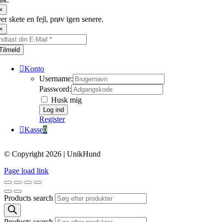
×
er skete en fejl, prøv igen senere.
×
Tilmeld
Konto
Username:
Password:
Husk mig
Register
Kasse
0
© Copyright 2026 | UnikHund
Page load link
Products search
Products search