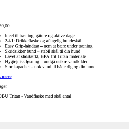
39,00
Ideel til træning, gåture og aktive dage
2-i-1: Drikkeflaske og aftagelig hundeskål
Easy Grip-håndtag – nem at bære under træning
Skridsikker bund – stabil skål til din hund
Lavet af slidstærkt, BPA-frit Tritan-materiale
Hygiejnisk løsning – undgå usikre vandkilder
Stor kapacitet – nok vand til både dig og din hund
 mere
ager
BU Tritan - Vandflaske med skål antal