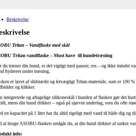
Beskrivelse
eskrivelse
OBU Tritan – Vandflaske med skål
OBU Tritan vandflaske – Must have til hundetræning
r du træner din hund, er det vigtigt med pauser, ros – og ikke mindst v
nd hydreret under træning.
asken er lavet af slidstærkt og letvægtigt Tritan-materiale, som er 100
dbidder og klikker.
 integrerede og aftagelige silikoneskål i bunden af flasken gør det hurt
abilt, mens din hund drikker – også på ujævnt underlag, som du ofte mød
 en kapacitet på 1 liter har du altid rigeligt med vand til både dig og d
d at bruge ASOBU-flasken undgår du, at din hund drikker af usikre vand
odukt info: