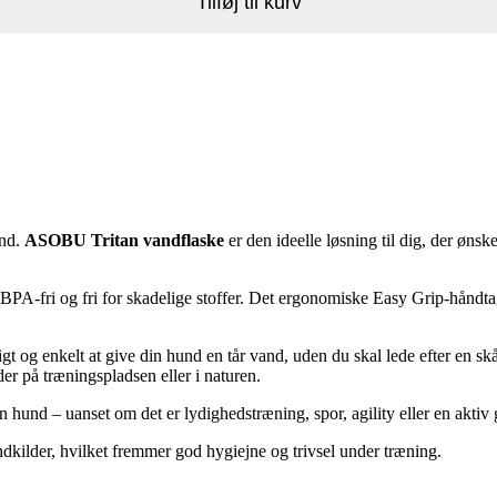
Tilføj til kurv
and.
ASOBU Tritan vandflaske
er den ideelle løsning til dig, der øns
 % BPA-fri og fri for skadelige stoffer. Det ergonomiske Easy Grip-hånd
igt og enkelt at give din hund en tår vand, uden du skal lede efter en sk
er på træningspladsen eller i naturen.
in hund – uanset om det er lydighedstræning, spor, agility eller en aktiv 
kilder, hvilket fremmer god hygiejne og trivsel under træning.