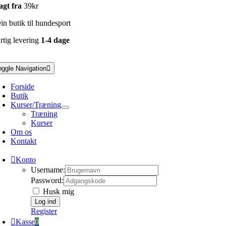
agt fra
39kr
n butik til hundesport
rtig levering
1-4 dage
oggle Navigation
Forside
Butik
Kurser/Træning
Træning
Kurser
Om os
Kontakt
Konto
Username:
Password:
Husk mig
Register
Kasse
0