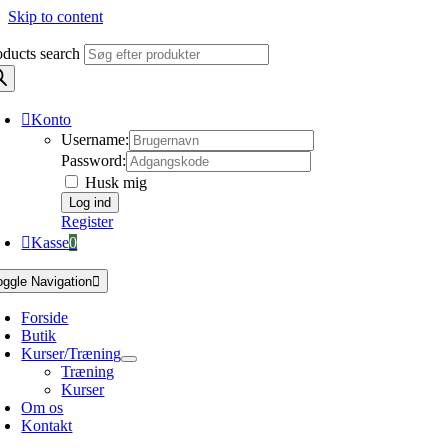
Skip to content
oducts search
Konto
Username:
Password:
Husk mig
Register
Kasse
0
oggle Navigation
Forside
Butik
Kurser/Træning
Træning
Kurser
Om os
Kontakt