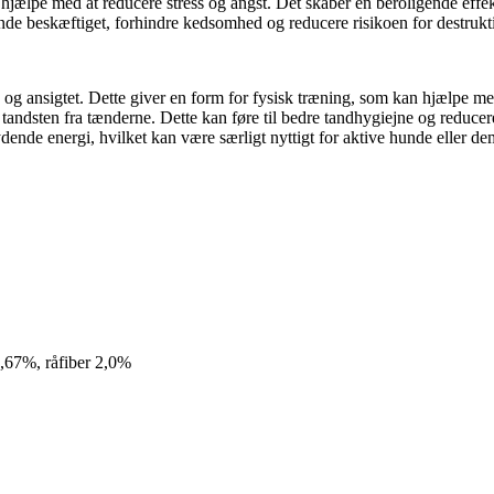
n hjælpe med at reducere stress og angst. Det skaber en beroligende effe
nde beskæftiget, forhindre kedsomhed og reducere risikoen for destrukt
og ansigtet. Dette giver en form for fysisk træning, som kan hjælpe me
 tandsten fra tænderne. Dette kan føre til bedre tandhygiejne og redu
nde energi, hvilket kan være særligt nyttigt for aktive hunde eller dem,
,67%, råfiber 2,0%