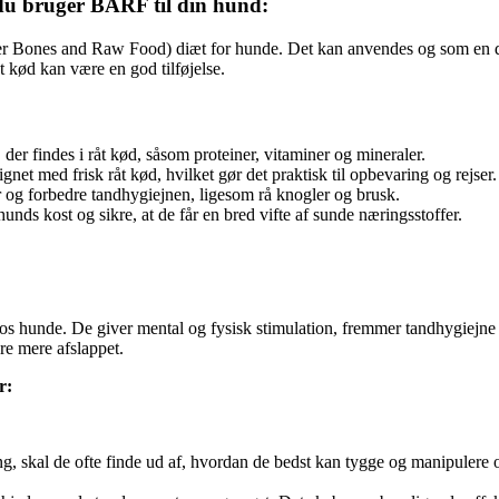
s du bruger BARF til din hund:
r Bones and Raw Food) diæt for hunde. Det kan anvendes og som en de
et kød kan være en god tilføjelse.
der findes i råt kød, såsom proteiner, vitaminer og mineraler.
et med frisk råt kød, hvilket gør det praktisk til opbevaring og rejser.
 og forbedre tandhygiejnen, ligesom rå knogler og brusk.
 hunds kost og sikre, at de får en bred vifte af sunde næringsstoffer.
hos hunde. De giver mental og fysisk stimulation, fremmer tandhygiejne
re mere afslappet.
r:
g, skal de ofte finde ud af, hvordan de bedst kan tygge og manipulere o