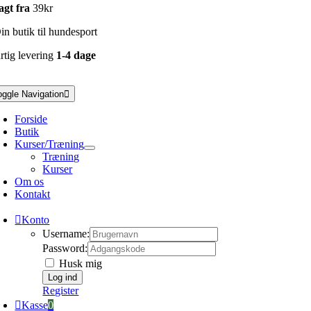
agt fra
39kr
n butik til hundesport
rtig levering
1-4 dage
oggle Navigation
Forside
Butik
Kurser/Træning
Træning
Kurser
Om os
Kontakt
Konto
Username:
Password:
Husk mig
Register
Kasse
0