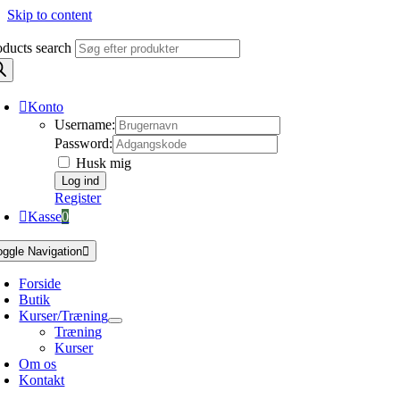
Skip to content
oducts search
Konto
Username:
Password:
Husk mig
Register
Kasse
0
oggle Navigation
Forside
Butik
Kurser/Træning
Træning
Kurser
Om os
Kontakt