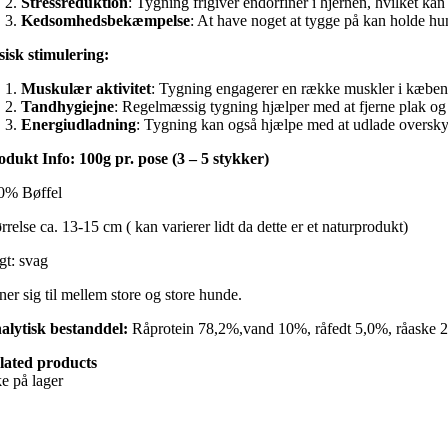
Stressreduktion
: Tygning frigiver endorfiner i hjernen, hvilket ka
Kedsomhedsbekæmpelse
: At have noget at tygge på kan holde hu
sisk stimulering:
Muskulær aktivitet
: Tygning engagerer en række muskler i kæben 
Tandhygiejne
: Regelmæssig tygning hjælper med at fjerne plak og
Energiudladning
: Tygning kan også hjælpe med at udlade overskyde
odukt Info: 100g pr. pose (3 – 5 stykker)
0% Bøffel
rrelse ca. 13-15 cm ( kan varierer lidt da dette er et naturprodukt)
gt: svag
ner sig til mellem store og store hunde.
alytisk bestanddel:
Råprotein 78,2%,vand 10%, råfedt 5,0%, råaske 2
lated products
ke på lager