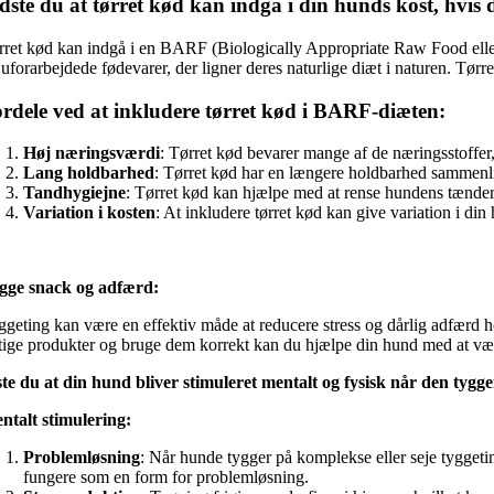
dste du at tørret kød kan indgå i din hunds kost, hvi
rret kød kan indgå i en BARF (Biologically Appropriate Raw Food elle
 uforarbejdede fødevarer, der ligner deres naturlige diæt i naturen. Tørr
rdele ved at inkludere tørret kød i BARF-diæten:
Høj næringsværdi
: Tørret kød bevarer mange af de næringsstoffer, 
Lang holdbarhed
: Tørret kød har en længere holdbarhed sammenlign
Tandhygiejne
: Tørret kød kan hjælpe med at rense hundens tænder
Variation i kosten
: At inkludere tørret kød kan give variation i din
gge snack og adfærd:
ggeting kan være en effektiv måde at reducere stress og dårlig adfærd 
gtige produkter og bruge dem korrekt kan du hjælpe din hund med at væ
ste du at din hund bliver stimuleret mentalt og fysisk når den tygge
ntalt stimulering:
Problemløsning
: Når hunde tygger på komplekse eller seje tyggetin
fungere som en form for problemløsning.