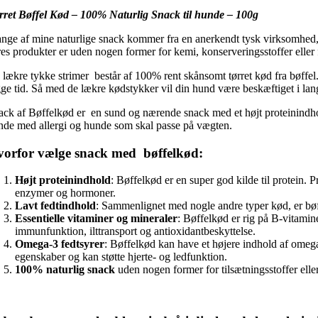
rret Bøffel Kød – 100% Naturlig Snack til hunde – 100g
nge af mine naturlige snack kommer fra en anerkendt tysk virksomhed, s
res produkter er uden nogen former for kemi, konserveringsstoffer eller 
 lækre tykke strimer består af 100% rent skånsomt tørret kød fra bøffel
gge tid. Så med de lækre kødstykker vil din hund være beskæftiget i lang
ack af Bøffelkød er en sund og nærende snack med et højt proteinindhold.
nde med allergi og hunde som skal passe på vægten.
orfor vælge snack med bøffelkød:
Højt proteinindhold
: Bøffelkød er en super god kilde til protein.
enzymer og hormoner.
Lavt fedtindhold
: Sammenlignet med nogle andre typer kød, er bøff
Essentielle vitaminer og mineraler
: Bøffelkød er rig på B-vitamin
immunfunktion, ilttransport og antioxidantbeskyttelse.
Omega-3 fedtsyrer
: Bøffelkød kan have et højere indhold af omeg
egenskaber og kan støtte hjerte- og ledfunktion.
100% naturlig snack
uden nogen former for tilsætningsstoffer elle