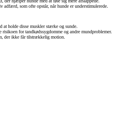
kt, der hjælper hunde med at føle sig mere afslappede.
iv adfærd, som ofte opstår, når hunde er understimulerede.
d at holde disse muskler stærke og sunde.
cere risikoen for tandkødssygdomme og andre mundproblemer.
 der ikke får tilstrækkelig motion.