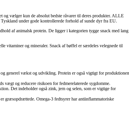
t og vælger kun de absolut bedste råvarer til deres produkter. ALLE
t i Tyskland under gode kontrollerede forhold af sunde dyr fra EU.
ndhold af animalsk protein. De ligger i kategorien tygge snack med lang
le vitaminer og mineraler. Snack af bøffel er særdeles velegnede til
 og generel vækst og udvikling. Protein er også vigtigt for produktionen
hunds vægt og reducere risikoen for fedmerelaterede sygdomme.
tion. Det indeholder også zink, jern og selen, som er vigtige for
e er græsopdrættede. Omega-3 fedtsyrer har antiinflammatoriske