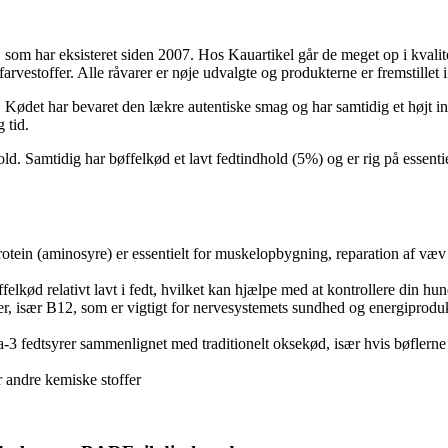
om har eksisteret siden 2007. Hos Kauartikel går de meget op i kvalite
farvestoffer. Alle råvarer er nøje udvalgte og produkterne er fremstille
. Kødet har bevaret den lækre autentiske smag og har samtidig et højt i
 tid.
 Samtidig har bøffelkød et lavt fedtindhold (5%) og er rig på essentiel
 Protein (aminosyre) er essentielt for muskelopbygning, reparation af væv
elkød relativt lavt i fedt, hvilket kan hjælpe med at kontrollere din 
er, især B12, som er vigtigt for nervesystemets sundhed og energiproduk
a-3 fedtsyrer sammenlignet med traditionelt oksekød, især hvis bøflern
r andre kemiske stoffer