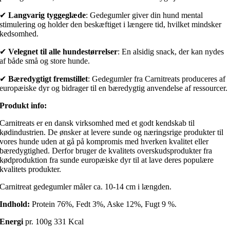
✔
Langvarig tyggeglæde
: Gedegumler giver din hund mental
stimulering og holder den beskæftiget i længere tid, hvilket mindsker
kedsomhed.
✔
Velegnet til alle hundestørrelser
: En alsidig snack, der kan nydes
af både små og store hunde.
✔
Bæredygtigt fremstillet
: Gedegumler fra Carnitreats produceres af
europæiske dyr og bidrager til en bæredygtig anvendelse af ressourcer.
Produkt info:
Carnitreats er en dansk virksomhed med et godt kendskab til
kødindustrien. De ønsker at levere sunde og næringsrige produkter til
vores hunde uden at gå på kompromis med hverken kvalitet eller
bæredygtighed. Derfor bruger de kvalitets overskudsprodukter fra
kødproduktion fra sunde europæiske dyr til at lave deres populære
kvalitets produkter.
Carnitreat gedegumler måler ca. 10-14 cm i længden.
Indhold:
Protein 76%, Fedt 3%, Aske 12%, Fugt 9 %.
Energi
pr. 100g 331 Kcal