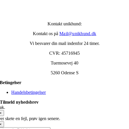
Kontakt unikhund:
Kontakt os på
Mail@unikhund.dk
Vi besvarer din mail indenfor 24 timer.
CVR: 45716945
Tuemosevej 40
5260 Odense S
Betingelser
Handelsbetingelser
Tilmeld nyhedsbrev
ak.
×
er skete en fejl, prøv igen senere.
×