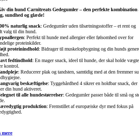
Giv din hund Carnitreats Gedegumler – den perfekte kombination 
g, sundhed og glæde!
00% naturlig snack
: Gedegumler uden tilsætningsstoffer – et rent og
t valg til din hund.
ypoallergen
: Perfekt til hunde med allergier eller følsomhed over for
ndelige proteinkilder.
øjt proteinindhold
: Bidrager til muskelopbygning og din hunds gener
dhed.
avt fedtindhold
: En mager snack, ideel til hunde, der skal holde vægt
r kontrol.
andpleje
: Reducerer plak og tandsten, samtidig med at den fremmer s
dhygiejne.
angvarig beskæftigelse
: Tyggehårdhed 4 sikrer en holdbar snack, der
er din hund aktiveret.
elegnet til alle hundestørrelser
: Gedegumler passer både til små og st
de.
æredygtig produktion
: Fremstillet af europæiske dyr med fokus på
edygtighed.
 mere