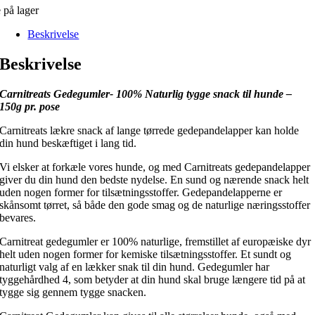
 på lager
Beskrivelse
Beskrivelse
Carnitreats Gedegumler- 100% Naturlig tygge snack til hunde –
150g pr. pose
Carnitreats lækre snack af lange tørrede gedepandelapper kan holde
din hund beskæftiget i lang tid.
Vi elsker at forkæle vores hunde, og med Carnitreats gedepandelapper
giver du din hund den bedste nydelse. En sund og nærende snack helt
uden nogen former for tilsætningsstoffer. Gedepandelapperne er
skånsomt tørret, så både den gode smag og de naturlige næringsstoffer
bevares.
Carnitreat gedegumler er 100% naturlige, fremstillet af europæiske dyr
helt uden nogen former for kemiske tilsætningsstoffer. Et sundt og
naturligt valg af en lækker snak til din hund. Gedegumler har
tyggehårdhed 4, som betyder at din hund skal bruge længere tid på at
tygge sig gennem tygge snacken.