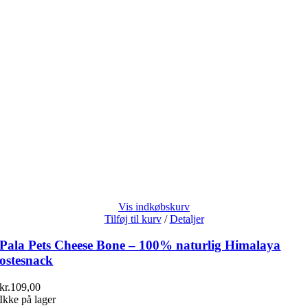
Vis indkøbskurv
Tilføj til kurv
/
Detaljer
Pala Pets Cheese Bone – 100% naturlig Himalaya
ostesnack
kr.
109,00
Ikke på lager