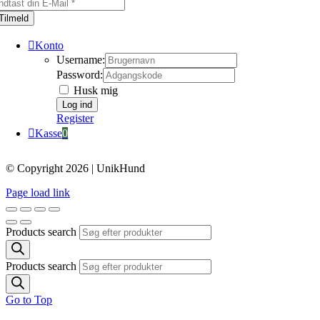
Tilmeld
Konto
Username:
Password:
Husk mig
Register
Kasse
0
© Copyright 2026 | UnikHund
Page load link
Products search
Products search
Go to Top