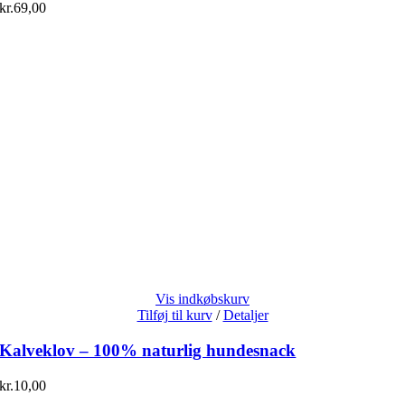
kr.
69,00
Vis indkøbskurv
Tilføj til kurv
/
Detaljer
Kalveklov – 100% naturlig hundesnack
kr.
10,00