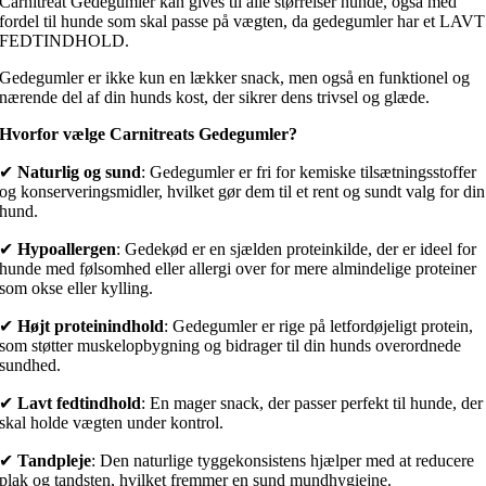
Carnitreat Gedegumler kan gives til alle størrelser hunde, også med
fordel til hunde som skal passe på vægten, da gedegumler har et LAVT
FEDTINDHOLD.
Gedegumler er ikke kun en lækker snack, men også en funktionel og
nærende del af din hunds kost, der sikrer dens trivsel og glæde.
Hvorfor vælge Carnitreats Gedegumler?
✔
Naturlig og sund
: Gedegumler er fri for kemiske tilsætningsstoffer
og konserveringsmidler, hvilket gør dem til et rent og sundt valg for din
hund.
✔
Hypoallergen
: Gedekød er en sjælden proteinkilde, der er ideel for
hunde med følsomhed eller allergi over for mere almindelige proteiner
som okse eller kylling.
✔
Højt proteinindhold
: Gedegumler er rige på letfordøjeligt protein,
som støtter muskelopbygning og bidrager til din hunds overordnede
sundhed.
✔
Lavt fedtindhold
: En mager snack, der passer perfekt til hunde, der
skal holde vægten under kontrol.
✔
Tandpleje
: Den naturlige tyggekonsistens hjælper med at reducere
plak og tandsten, hvilket fremmer en sund mundhygiejne.