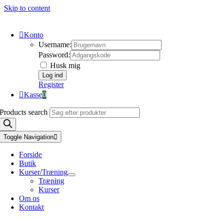
Skip to content
Konto
Username:
Password:
Husk mig
Register
Kasse
0
Products search
Toggle Navigation
Forside
Butik
Kurser/Træning
Træning
Kurser
Om os
Kontakt