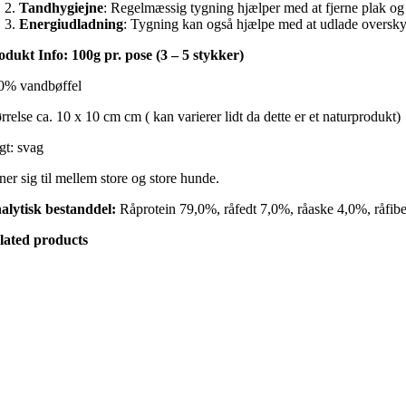
Tandhygiejne
: Regelmæssig tygning hjælper med at fjerne plak og
Energiudladning
: Tygning kan også hjælpe med at udlade overskyde
odukt Info: 100g pr. pose (3 – 5 stykker)
0% vandbøffel
rrelse ca. 10 x 10 cm cm ( kan varierer lidt da dette er et naturprodukt)
gt: svag
ner sig til mellem store og store hunde.
alytisk bestanddel:
Råprotein 79,0%, råfedt 7,0%, råaske 4,0%, råfib
lated products