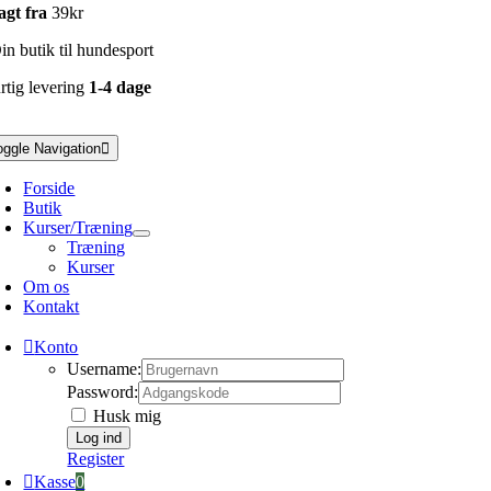
agt fra
39kr
n butik til hundesport
rtig levering
1-4 dage
oggle Navigation
Forside
Butik
Kurser/Træning
Træning
Kurser
Om os
Kontakt
Konto
Username:
Password:
Husk mig
Register
Kasse
0