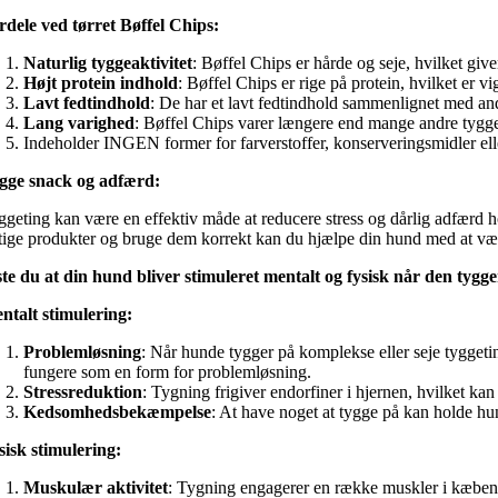
rdele ved tørret Bøffel Chips:
Naturlig tyggeaktivitet
: Bøffel Chips er hårde og seje, hvilket g
Højt protein indhold
: Bøffel Chips er rige på protein, hvilket er 
Lavt fedtindhold
: De har et lavt fedtindhold sammenlignet med an
Lang varighed
: Bøffel Chips varer længere end mange andre tygge
Indeholder INGEN former for farverstoffer, konserveringsmidler e
gge snack og adfærd:
ggeting kan være en effektiv måde at reducere stress og dårlig adfærd 
gtige produkter og bruge dem korrekt kan du hjælpe din hund med at væ
ste du at din hund bliver stimuleret mentalt og fysisk når den tygge
ntalt stimulering:
Problemløsning
: Når hunde tygger på komplekse eller seje tyggetin
fungere som en form for problemløsning.
Stressreduktion
: Tygning frigiver endorfiner i hjernen, hvilket ka
Kedsomhedsbekæmpelse
: At have noget at tygge på kan holde hu
sisk stimulering:
Muskulær aktivitet
: Tygning engagerer en række muskler i kæben 