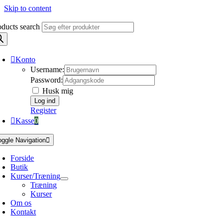
Skip to content
oducts search
Konto
Username:
Password:
Husk mig
Register
Kasse
0
oggle Navigation
Forside
Butik
Kurser/Træning
Træning
Kurser
Om os
Kontakt