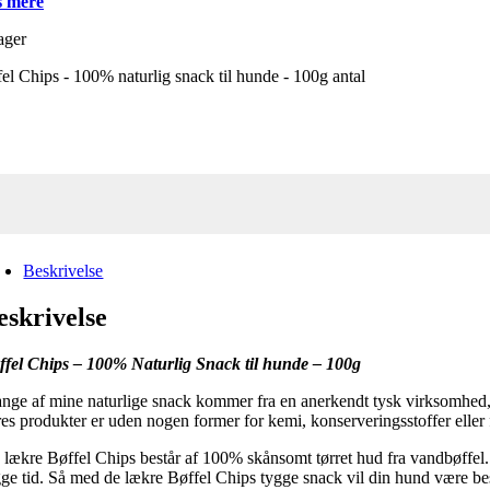
 mere
ager
el Chips - 100% naturlig snack til hunde - 100g antal
Beskrivelse
eskrivelse
ffel Chips – 100% Naturlig Snack til hunde – 100g
nge af mine naturlige snack kommer fra en anerkendt tysk virksomhed, s
res produkter er uden nogen former for kemi, konserveringsstoffer eller 
 lækre Bøffel Chips består af 100% skånsomt tørret hud fra vandbøffel. 
gge tid. Så med de lækre Bøffel Chips tygge snack vil din hund være besk