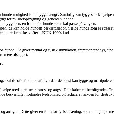
iver hunde mulighed for at tygge længe. Samtidig kan tyggesnack hjælpe
vigtigt for muskelopbygning og generel sundhed.
dre tyggeben, en fordel for hunde som skal passe på vægten.
ben, de kan holde hunden beskæftiget og hjælpe hunde som er stresset e
ller andre kemiske stoffer – KUN 100% kød
hos hunde. De giver mental og fysisk stimulation, fremmer tandhygiejne
re mere afslappet.
r:
g, skal de ofte finde ud af, hvordan de bedst kan tygge og manipulere o
n hjælpe med at reducere stress og angst. Det skaber en beroligende effe
nde beskæftiget, forhindre kedsomhed og reducere risikoen for destrukt
og ansigtet. Dette giver en form for fysisk træning, som kan hjælpe me