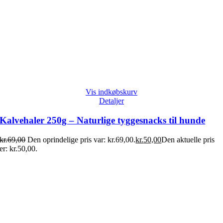
Vis indkøbskurv
Detaljer
Kalvehaler 250g – Naturlige tyggesnacks til hunde
kr.
69,00
Den oprindelige pris var: kr.69,00.
kr.
50,00
Den aktuelle pris
er: kr.50,00.