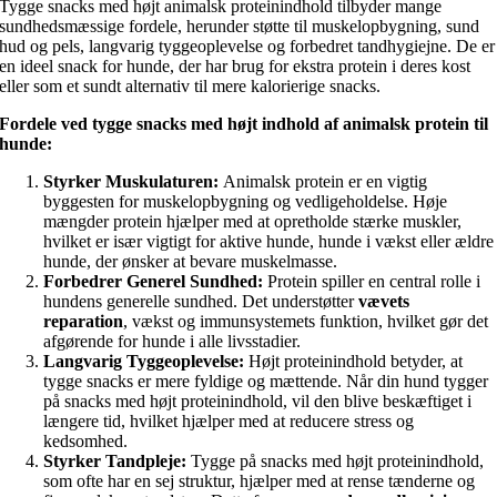
Tygge snacks med højt animalsk proteinindhold tilbyder mange
sundhedsmæssige fordele, herunder støtte til muskelopbygning, sund
hud og pels, langvarig tyggeoplevelse og forbedret tandhygiejne. De er
en ideel snack for hunde, der har brug for ekstra protein i deres kost
eller som et sundt alternativ til mere kalorierige snacks.
Fordele ved tygge snacks med højt indhold af animalsk protein til
hunde:
Styrker Muskulaturen:
Animalsk protein er en vigtig
byggesten for muskelopbygning og vedligeholdelse. Høje
mængder protein hjælper med at opretholde stærke muskler,
hvilket er især vigtigt for aktive hunde, hunde i vækst eller ældre
hunde, der ønsker at bevare muskelmasse.
Forbedrer Generel Sundhed:
Protein spiller en central rolle i
hundens generelle sundhed. Det understøtter
vævets
reparation
, vækst og immunsystemets funktion, hvilket gør det
afgørende for hunde i alle livsstadier.
Langvarig Tyggeoplevelse:
Højt proteinindhold betyder, at
tygge snacks er mere fyldige og mættende. Når din hund tygger
på snacks med højt proteinindhold, vil den blive beskæftiget i
længere tid, hvilket hjælper med at reducere stress og
kedsomhed.
Styrker Tandpleje:
Tygge på snacks med højt proteinindhold,
som ofte har en sej struktur, hjælper med at rense tænderne og