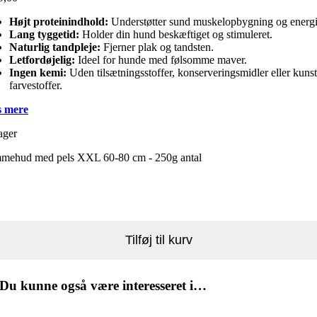
Højt proteinindhold:
Understøtter sund muskelopbygning og energi
Lang tyggetid:
Holder din hund beskæftiget og stimuleret.
Naturlig tandpleje:
Fjerner plak og tandsten.
Letfordøjelig:
Ideel for hunde med følsomme maver.
Ingen kemi:
Uden tilsætningsstoffer, konserveringsmidler eller kuns
farvestoffer.
 mere
ager
mehud med pels XXL 60-80 cm - 250g antal
Tilføj til kurv
Du kunne også være interesseret i…