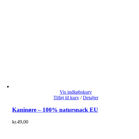
Vis indkøbskurv
Tilføj til kurv
/
Detaljer
Kaninøre – 100% natursnack EU
kr.
49,00