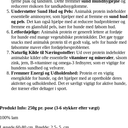
fjerne plak og tandsten. Dette fremmer
sund mundhygiejne
og
reducerer risikoen for tandkødssygdomme.
Understøtter Sund Hud og Pels:
Animalsk protein indeholder
essentielle aminosyrer, som hjælper med at fremme en
sund hud
og pels
. Det kan også hjælpe med at reducere hudproblemer og
fremme en glansfuld pels, især for hunde med følsom hud.
Letfordøjelige:
Animalsk protein er generelt lettere at fordøje
for hunde end mange vegetabilske proteinkilder. Det gør tygge
snacks med animalsk protein til et godt valg, selv for hunde med
følsomme maver eller fordøjelsesproblemer.
Naturlig Kilde til Næringsstoffer:
Ud over protein indeholder
animalske kilder ofte essentielle
vitaminer og mineraler
, såsom
zink, jern, B-vitaminer og omega-3 fedtsyrer, som er vigtige for
hundens sundhed og velvære.
Fremmer Energi og Udholdenhed:
Protein er en vigtig
energikilde for hunde, og det hjælper med at opretholde deres
aktivitet og udholdenhed. Det er særligt vigtigt for aktive hunde,
der træner eller deltager i sport.
Produkt Info: 250
g pr. pose (3-6 stykker efter vægt)
100% lam
Længde 60-80 cm, Bredde: 2,5- 5 cm