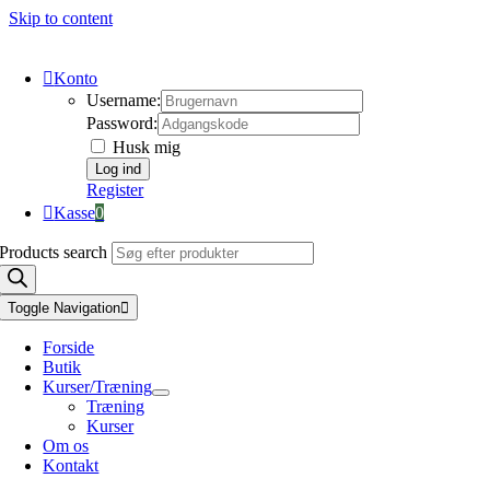
Skip to content
Konto
Username:
Password:
Husk mig
Register
Kasse
0
Products search
Toggle Navigation
Forside
Butik
Kurser/Træning
Træning
Kurser
Om os
Kontakt