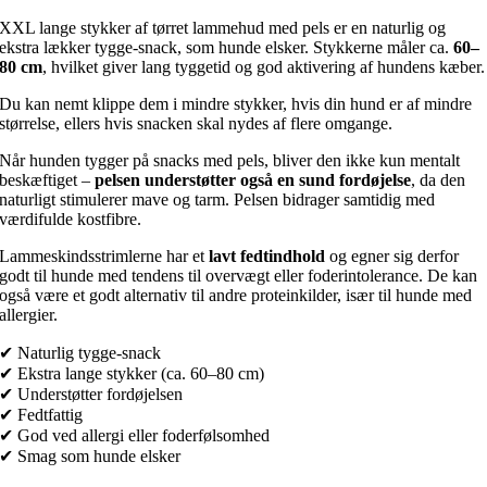
XXL lange stykker af tørret lammehud med pels er en naturlig og
ekstra lækker tygge-snack, som hunde elsker. Stykkerne måler ca.
60–
80 cm
, hvilket giver lang tyggetid og god aktivering af hundens kæber.
Du kan nemt klippe dem i mindre stykker, hvis din hund er af mindre
størrelse, ellers hvis snacken skal nydes af flere omgange.
Når hunden tygger på snacks med pels, bliver den ikke kun mentalt
beskæftiget –
pelsen understøtter også en sund fordøjelse
, da den
naturligt stimulerer mave og tarm. Pelsen bidrager samtidig med
værdifulde kostfibre.
Lammeskindsstrimlerne har et
lavt fedtindhold
og egner sig derfor
godt til hunde med tendens til overvægt eller foderintolerance. De kan
også være et godt alternativ til andre proteinkilder, især til hunde med
allergier.
✔ Naturlig tygge-snack
✔ Ekstra lange stykker (ca. 60–80 cm)
✔ Understøtter fordøjelsen
✔ Fedtfattig
✔ God ved allergi eller foderfølsomhed
✔ Smag som hunde elsker