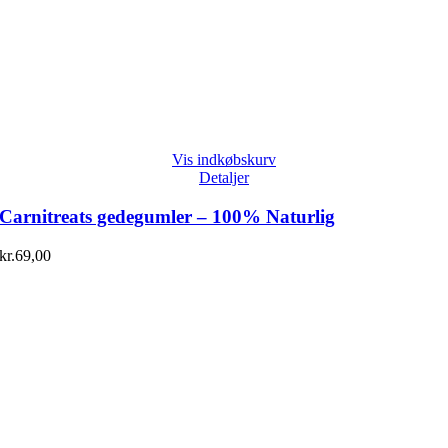
Vis indkøbskurv
Detaljer
Carnitreats gedegumler – 100% Naturlig
kr.
69,00