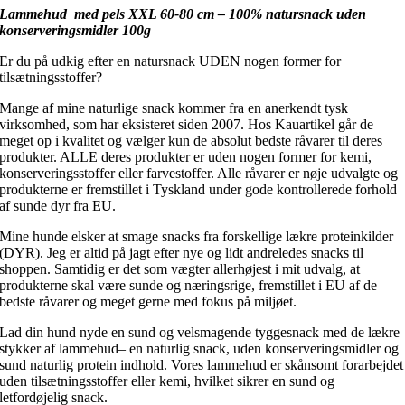
Lammehud med pels XXL 60-80 cm – 100% natursnack uden
konserveringsmidler 100g
Er du på udkig efter en natursnack UDEN nogen former for
tilsætningsstoffer?
Mange af mine naturlige snack kommer fra en anerkendt tysk
virksomhed, som har eksisteret siden 2007. Hos Kauartikel går de
meget op i kvalitet og vælger kun de absolut bedste råvarer til deres
produkter. ALLE deres produkter er uden nogen former for kemi,
konserveringsstoffer eller farvestoffer. Alle råvarer er nøje udvalgte og
produkterne er fremstillet i Tyskland under gode kontrollerede forhold
af sunde dyr fra EU.
Mine hunde elsker at smage snacks fra forskellige lækre proteinkilder
(DYR). Jeg er altid på jagt efter nye og lidt andreledes snacks til
shoppen. Samtidig er det som vægter allerhøjest i mit udvalg, at
produkterne skal være sunde og næringsrige, fremstillet i EU af de
bedste råvarer og meget gerne med fokus på miljøet.
Lad din hund nyde en sund og velsmagende tyggesnack med de lækre
stykker af lammehud– en naturlig snack, uden konserveringsmidler og
sund naturlig protein indhold. Vores lammehud er skånsomt forarbejdet
uden tilsætningsstoffer eller kemi, hvilket sikrer en sund og
letfordøjelig snack.