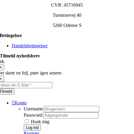
CVR: 45716945
Tuemosevej 40
5260 Odense S
Betingelser
Handelsbetingelser
Tilmeld nyhedsbrev
ak.
×
er skete en fejl, prøv igen senere.
×
Tilmeld
Konto
Username:
Password:
Husk mig
Register