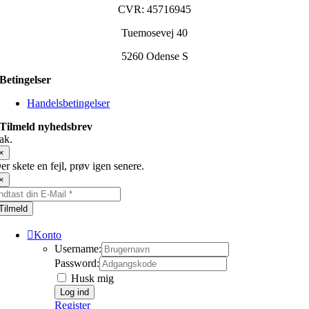
CVR: 45716945
Tuemosevej 40
5260 Odense S
Betingelser
Handelsbetingelser
Tilmeld nyhedsbrev
ak.
×
er skete en fejl, prøv igen senere.
×
Tilmeld
Konto
Username:
Password:
Husk mig
Register