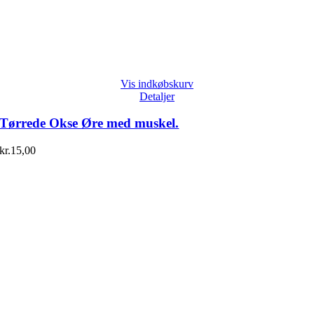
Vis indkøbskurv
Detaljer
Tørrede Okse Øre med muskel.
kr.
15,00