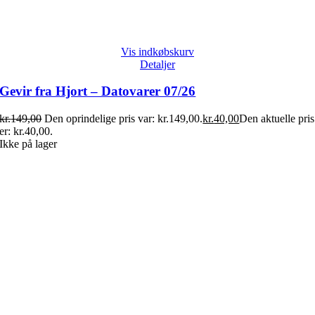
Vis indkøbskurv
Detaljer
Gevir fra Hjort – Datovarer 07/26
kr.
149,00
Den oprindelige pris var: kr.149,00.
kr.
40,00
Den aktuelle pris
er: kr.40,00.
Ikke på lager