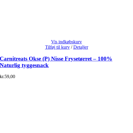
Vis indkøbskurv
Tilføj til kurv
/
Detaljer
Carnitreats Okse (P) Nisse Frysetørret – 100%
Naturlig tyggesnack
kr.
59,00