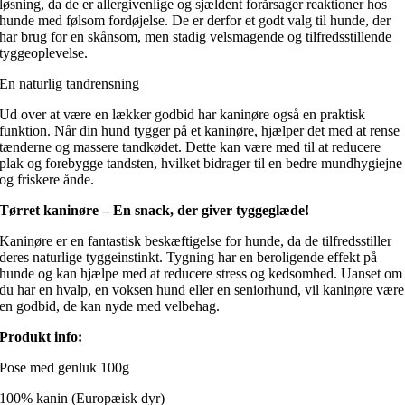
løsning, da de er allergivenlige og sjældent forårsager reaktioner hos
hunde med følsom fordøjelse. De er derfor et godt valg til hunde, der
har brug for en skånsom, men stadig velsmagende og tilfredsstillende
tyggeoplevelse.
En naturlig tandrensning
Ud over at være en lækker godbid har kaninøre også en praktisk
funktion. Når din hund tygger på et kaninøre, hjælper det med at rense
tænderne og massere tandkødet. Dette kan være med til at reducere
plak og forebygge tandsten, hvilket bidrager til en bedre mundhygiejne
og friskere ånde.
Tørret kaninøre – En snack, der giver tyggeglæde!
Kaninøre er en fantastisk beskæftigelse for hunde, da de tilfredsstiller
deres naturlige tyggeinstinkt. Tygning har en beroligende effekt på
hunde og kan hjælpe med at reducere stress og kedsomhed. Uanset om
du har en hvalp, en voksen hund eller en seniorhund, vil kaninøre være
en godbid, de kan nyde med velbehag.
Produkt info:
Pose med genluk 100g
100% kanin (Europæisk dyr)