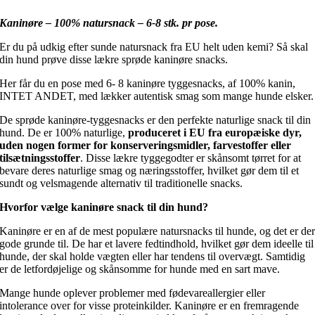
Kaninøre – 100% natursnack – 6-8 stk. pr pose.
Er du på udkig efter sunde natursnack fra EU helt uden kemi? Så skal
din hund prøve disse lækre sprøde kaninøre snacks.
Her får du en pose med 6- 8 kaninøre tyggesnacks, af 100% kanin,
INTET ANDET, med lækker autentisk smag som mange hunde elsker.
De sprøde kaninøre-tyggesnacks er den perfekte naturlige snack til din
hund. De er 100% naturlige,
produceret i EU fra europæiske dyr,
uden nogen former for konserveringsmidler, farvestoffer eller
tilsætningsstoffer
. Disse lækre tyggegodter er skånsomt tørret for at
bevare deres naturlige smag og næringsstoffer, hvilket gør dem til et
sundt og velsmagende alternativ til traditionelle snacks.
Hvorfor vælge kaninøre snack til din hund?
Kaninøre er en af de mest populære natursnacks til hunde, og det er de
gode grunde til. De har et lavere fedtindhold, hvilket gør dem ideelle til
hunde, der skal holde vægten eller har tendens til overvægt. Samtidig
er de letfordøjelige og skånsomme for hunde med en sart mave.
Mange hunde oplever problemer med fødevareallergier eller
intolerance over for visse proteinkilder. Kaninøre er en fremragende