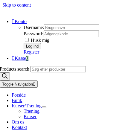
Skip to content
Konto
Username:
Password:
Husk mig
Register
Kasse
0
Products search
Toggle Navigation
Forside
Butik
Kurser/Træning
Træning
Kurser
Om os
Kontakt