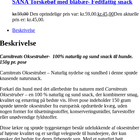
SANA Torskebøf med blåbær- Fedtfattig snack
kr.
59,00
Den oprindelige pris var: kr.59,00.
kr.
45,00
Den aktuelle
pris er: kr.45,00.
Beskrivelse
Beskrivelse
Carnitreats Oksestruber- 100% naturlig og sund snack til hunde.
150g pr. pose
Carnitreats Oksestruber – Naturlig nydelse og sundhed i denne sprøde
knasende natursnack.
Forkæl din hund med det allerbedste fra naturen med
Carnitreats
Oksestruber
– en 100 % naturlig og sund snack, der kombinerer smag,
kvalitet og ernæring på bedste vis. Hver pose indeholder 150 gram
sprøde tørrede oksestruber fra europæisk opdrættede kvæg, uden
nogen former for tilsætningsstoffer, konserveringsmidler, farvestoffer
eller unødvendige fyldstoffer.
Disse lækre og sprøde tyggestænger består udelukkende af oksestruber
af højeste kvalitet og er særligt velegnede til hundeejere, der kun
ønsker det bedste for deres firbenede ven. Med et naturligt højt