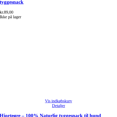
tyggesnack
kr.
89,00
Ikke på lager
Vis indkøbskurv
Detaljer
Hjorteøre – 100% Naturlig tyggesnack til hund