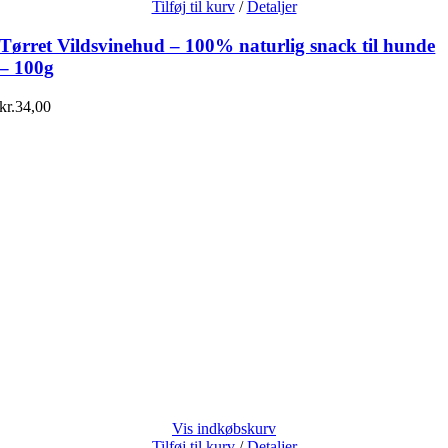
Tilføj til kurv
/
Detaljer
Tørret Vildsvinehud – 100% naturlig snack til hunde
– 100g
kr.
34,00
Vis indkøbskurv
Tilføj til kurv
/
Detaljer