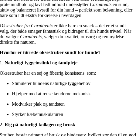
proteinindhold og lavt fedtindhold understøtter
Carnitreats
en sund,
aktiv og balanceret livsstil for din hund – perfekt som belønning, eller
bare som lidt ekstra forkælelse i hverdagen.
Oksestruber fra Carnitreats
er ikke bare en snack – det er et sundt
valg, der både smager fantastisk og bidrager til din hunds trivsel. Når
du vælger
Carnitreats
, vælger du kvalitet, omsorg og ren nydelse –
direkte fra naturen.
Hvorfor er tørrede oksestruber sundt for hunde?
1.
Naturligt tyggeinstinkt og tandpleje
Oksestruber har en sej og fiberrig konsistens, som:
Stimulerer hundens naturlige tyggebehov
Hjælper med at rense tænderne mekanisk
Modvirker plak og tandsten
Styrker kæbemuskulaturen
2.
Rig på naturligt kollagen og brusk
Struben består primært af brusk og bindevæv, hvilket gør den til en go