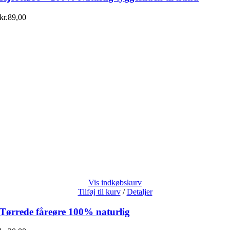
kr.
89,00
Vis indkøbskurv
Tilføj til kurv
/
Detaljer
Tørrede fåreøre 100% naturlig