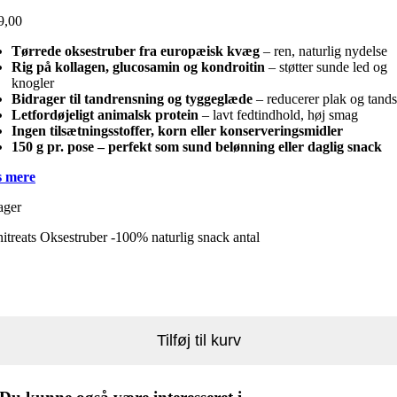
9,00
Tørrede oksestruber fra europæisk kvæg
– ren, naturlig nydelse
Rig på kollagen, glucosamin og kondroitin
– støtter sunde led og
knogler
Bidrager til tandrensning og tyggeglæde
– reducerer plak og tands
Letfordøjeligt animalsk protein
– lavt fedtindhold, høj smag
Ingen tilsætningsstoffer, korn eller konserveringsmidler
150 g pr. pose – perfekt som sund belønning eller daglig snack
 mere
ager
itreats Oksestruber -100% naturlig snack antal
Tilføj til kurv