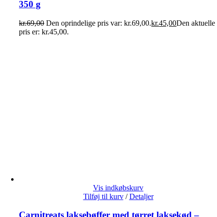
350 g
kr.
69,00
Den oprindelige pris var: kr.69,00.
kr.
45,00
Den aktuelle
pris er: kr.45,00.
Vis indkøbskurv
Tilføj til kurv
/
Detaljer
Carnitreats laksebøffer med tørret laksekød –