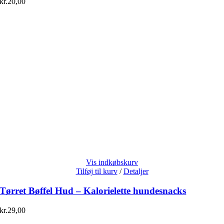
kr.
20,00
Vis indkøbskurv
Tilføj til kurv
/
Detaljer
Tørret Bøffel Hud – Kalorielette hundesnacks
kr.
29,00