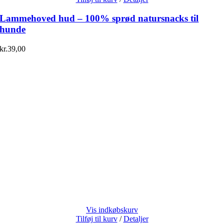
Lammehoved hud – 100% sprød natursnacks til
hunde
kr.
39,00
Vis indkøbskurv
Tilføj til kurv
/
Detaljer