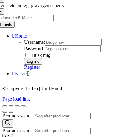
er skete en fejl, prøv igen senere.
×
Tilmeld
Konto
Username:
Password:
Husk mig
Register
Kasse
0
© Copyright 2026 | UnikHund
Page load link
Products search
Products search