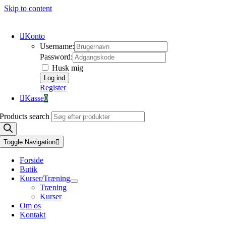
Skip to content
Konto
Username:
Password:
Husk mig
Register
Kasse
0
Products search
Toggle Navigation
Forside
Butik
Kurser/Træning
Træning
Kurser
Om os
Kontakt