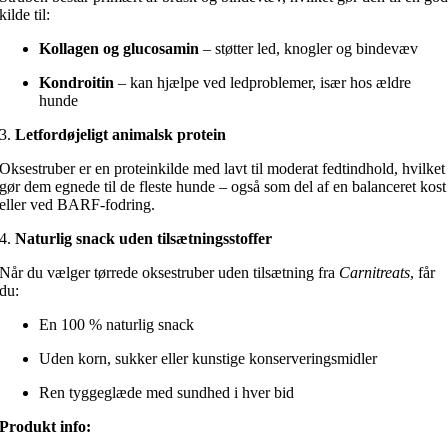
kilde til:
Kollagen og glucosamin
– støtter led, knogler og bindevæv
Kondroitin
– kan hjælpe ved ledproblemer, især hos ældre
hunde
3.
Letfordøjeligt animalsk protein
Oksestruber er en proteinkilde med lavt til moderat fedtindhold, hvilket
gør dem egnede til de fleste hunde – også som del af en balanceret kost
eller ved BARF-fodring.
4.
Naturlig snack uden tilsætningsstoffer
Når du vælger tørrede oksestruber uden tilsætning fra
Carnitreats
, får
du:
En 100 % naturlig snack
Uden korn, sukker eller kunstige konserveringsmidler
Ren tyggeglæde med sundhed i hver bid
Produkt info: