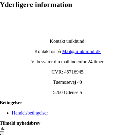
Yderligere information
Kontakt unikhund:
Kontakt os på
Mail@unikhund.dk
Vi besvarer din mail indenfor 24 timer.
CVR: 45716945
Tuemosevej 40
5260 Odense S
Betingelser
Handelsbetingelser
Tilmeld nyhedsbrev
ak.
×