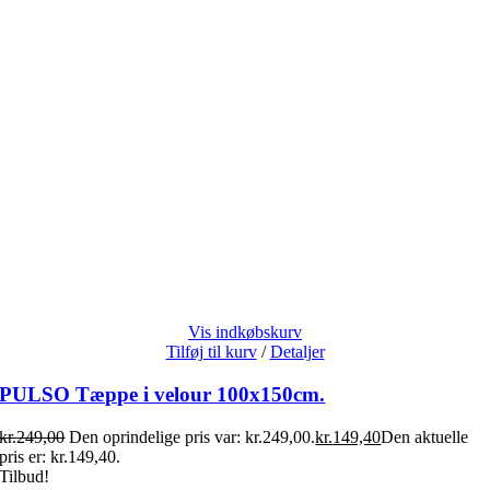
Vis indkøbskurv
Tilføj til kurv
/
Detaljer
PULSO Tæppe i velour 100x150cm.
kr.
249,00
Den oprindelige pris var: kr.249,00.
kr.
149,40
Den aktuelle
pris er: kr.149,40.
Tilbud!