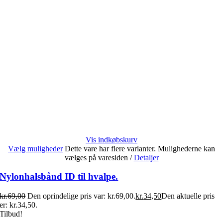
Vis indkøbskurv
Vælg muligheder
Dette vare har flere varianter. Mulighederne kan
vælges på varesiden
/
Detaljer
Nylonhalsbånd ID til hvalpe.
kr.
69,00
Den oprindelige pris var: kr.69,00.
kr.
34,50
Den aktuelle pris
er: kr.34,50.
Tilbud!