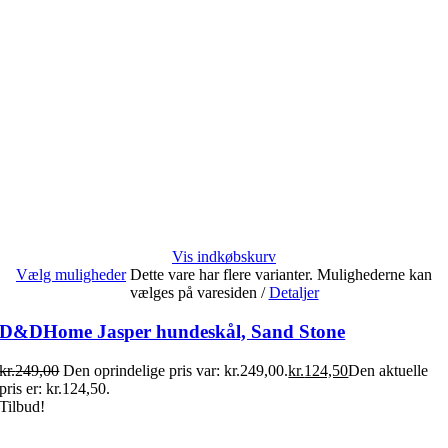
Vis indkøbskurv
Vælg muligheder
Dette vare har flere varianter. Mulighederne kan
vælges på varesiden
/
Detaljer
D&DHome Jasper hundeskål, Sand Stone
kr.
249,00
Den oprindelige pris var: kr.249,00.
kr.
124,50
Den aktuelle
pris er: kr.124,50.
Tilbud!