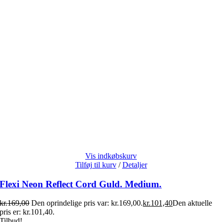
Vis indkøbskurv
Tilføj til kurv
/
Detaljer
Flexi Neon Reflect Cord Guld. Medium.
kr.
169,00
Den oprindelige pris var: kr.169,00.
kr.
101,40
Den aktuelle
pris er: kr.101,40.
Tilbud!