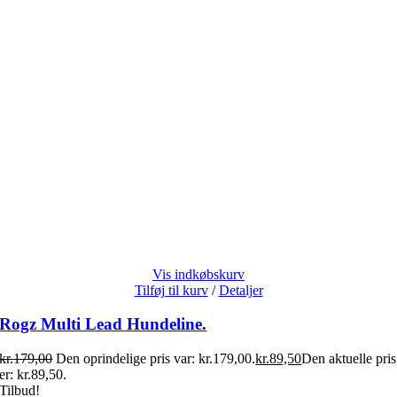
Vis indkøbskurv
Tilføj til kurv
/
Detaljer
Rogz Multi Lead Hundeline.
kr.
179,00
Den oprindelige pris var: kr.179,00.
kr.
89,50
Den aktuelle pris
er: kr.89,50.
Tilbud!