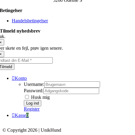
5260 Odense S
Betingelser
Handelsbetingelser
Tilmeld nyhedsbrev
ak.
×
er skete en fejl, prøv igen senere.
×
Tilmeld
Konto
Username:
Password:
Husk mig
Register
Kasse
0
© Copyright 2026 | UnikHund