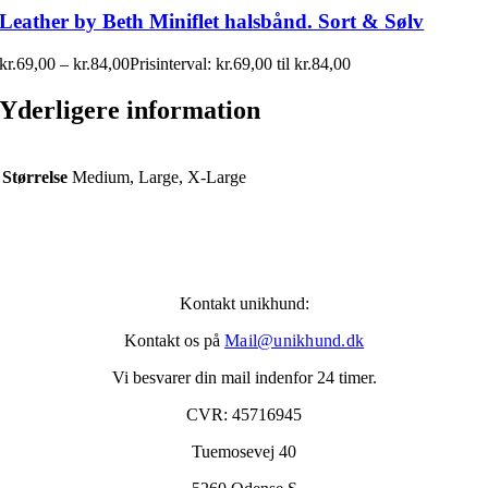
Leather by Beth Miniflet halsbånd. Sort & Sølv
kr.
69,00
–
kr.
84,00
Prisinterval: kr.69,00 til kr.84,00
Yderligere information
Størrelse
Medium, Large, X-Large
Kontakt unikhund:
Kontakt os på
Mail@unikhund.dk
Vi besvarer din mail indenfor 24 timer.
CVR: 45716945
Tuemosevej 40