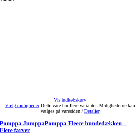
Vis indkøbskurv
Vælg muligheder
Dette vare har flere varianter. Mulighederne kan
vælges på varesiden
/
Detaljer
Pomppa JumppaPomppa Fleece hundedækken –
Flere farver