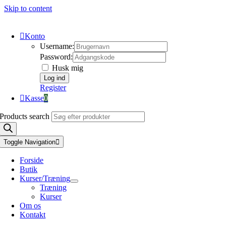
Skip to content
Konto
Username:
Password:
Husk mig
Register
Kasse
0
Products search
Toggle Navigation
Forside
Butik
Kurser/Træning
Træning
Kurser
Om os
Kontakt