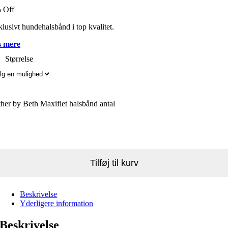
 Off
lusivt hundehalsbånd i top kvalitet.
 mere
Størrelse
her by Beth Maxiflet halsbånd antal
Tilføj til kurv
Beskrivelse
Yderligere information
Beskrivelse