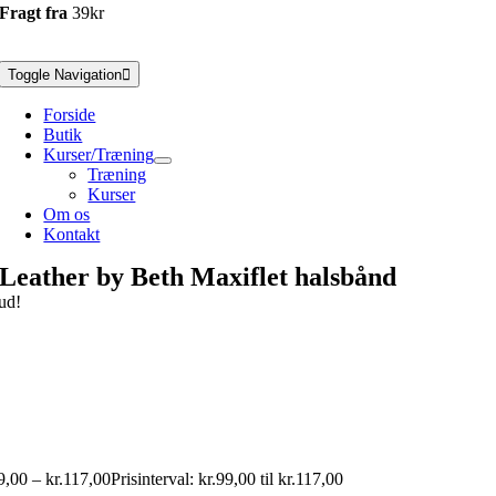
Fragt fra
39kr
Toggle Navigation
Forside
Butik
Kurser/Træning
Træning
Kurser
Om os
Kontakt
Leather by Beth Maxiflet halsbånd
ud!
9,00
–
kr.
117,00
Prisinterval: kr.99,00 til kr.117,00