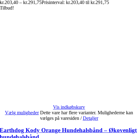
kr.
203,40
–
kr.
291,75
Prisinterval: kr.203,40 til kr.291,75
Tilbud!
Vis indkøbskurv
Vælg muligheder
Dette vare har flere varianter. Mulighederne kan
vælges på varesiden
/
Detaljer
Earthdog Kody Orange Hundehalsbånd – Økovenligt
hundehalsbånd