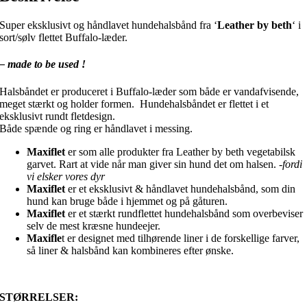
Super eksklusivt og håndlavet hundehalsbånd fra ‘
Leather by beth
‘ i
sort/sølv flettet Buffalo-læder.
– made to be used !
Halsbåndet er produceret i Buffalo-læder som både er vandafvisende,
meget stærkt og holder formen. Hundehalsbåndet er flettet i et
eksklusivt rundt fletdesign.
Både spænde og ring er håndlavet i messing.
Maxiflet
er som alle produkter fra Leather by beth vegetabilsk
garvet. Rart at vide når man giver sin hund det om halsen.
-fordi
vi elsker vores dyr
Maxiflet
er et eksklusivt & håndlavet hundehalsbånd, som din
hund kan bruge både i hjemmet og på gåturen.
Maxiflet
er et stærkt rundflettet hundehalsbånd som overbeviser
selv de mest kræsne hundeejer.
Maxifle
t er designet med tilhørende liner i de forskellige farver,
så liner & halsbånd kan kombineres efter ønske.
STØRRELSER: