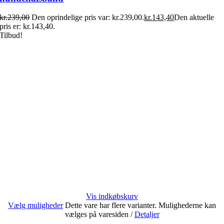
kr.
239,00
Den oprindelige pris var: kr.239,00.
kr.
143,40
Den aktuelle
pris er: kr.143,40.
Tilbud!
Vis indkøbskurv
Vælg muligheder
Dette vare har flere varianter. Mulighederne kan
vælges på varesiden
/
Detaljer