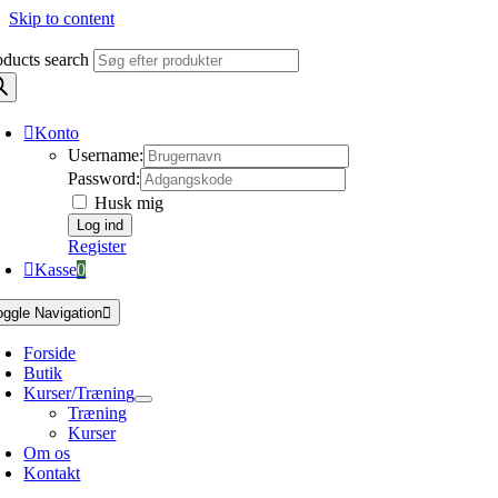
Skip to content
oducts search
Konto
Username:
Password:
Husk mig
Register
Kasse
0
oggle Navigation
Forside
Butik
Kurser/Træning
Træning
Kurser
Om os
Kontakt