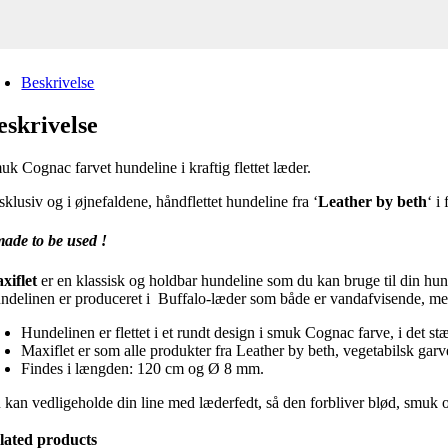
Beskrivelse
eskrivelse
uk Cognac farvet hundeline i kraftig flettet læder.
klusiv og i øjnefaldene, håndflettet hundeline fra ‘
Leather by beth
‘ i
made to be used !
xiflet
er en klassisk og holdbar hundeline som du kan bruge til din hun
ndelinen er produceret i Buffalo-læder som både er vandafvisende, me
Hundelinen er flettet i et rundt design i smuk Cognac farve, i det 
Maxiflet er som alle produkter fra Leather by beth, vegetabilsk ga
Findes i længden: 120 cm og Ø 8 mm.
 kan vedligeholde din line med læderfedt, så den forbliver blød, smuk 
lated products