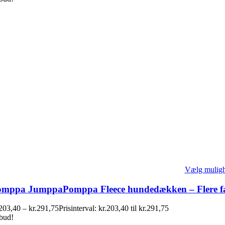
Vælg mulig
omppa JumppaPomppa Fleece hundedækken – Flere f
203,40
–
kr.
291,75
Prisinterval: kr.203,40 til kr.291,75
lbud!