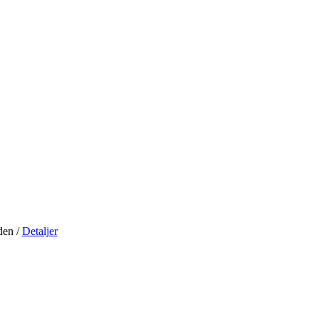
iden
/
Detaljer