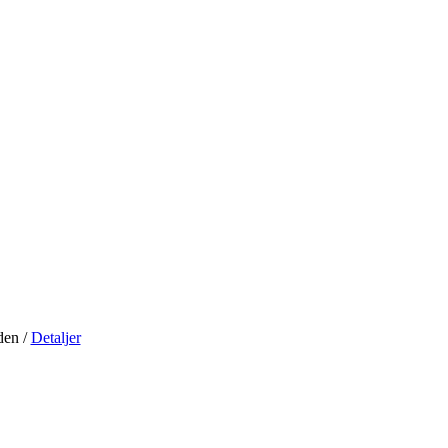
iden
/
Detaljer