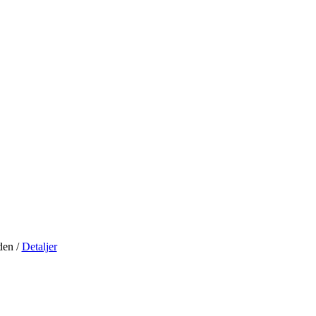
iden
/
Detaljer