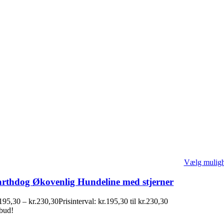
Vælg mulig
rthdog Økovenlig Hundeline med stjerner
195,30
–
kr.
230,30
Prisinterval: kr.195,30 til kr.230,30
lbud!