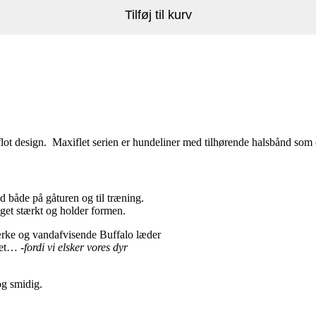
Tilføj til kurv
 flot design. Maxiflet serien er hundeliner med tilhørende halsbånd som e
d både på gåturen og til træning.
get stærkt og holder formen.
stærke og vandafvisende Buffalo læder
rvet…
-fordi vi elsker vores dyr
og smidig.