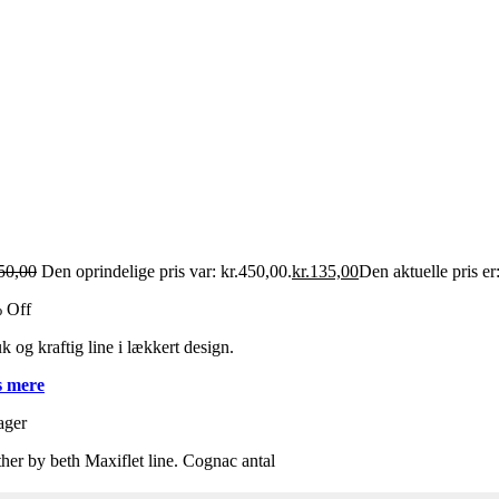
50,00
Den oprindelige pris var: kr.450,00.
kr.
135,00
Den aktuelle pris er
 Off
 og kraftig line i lækkert design.
 mere
ager
her by beth Maxiflet line. Cognac antal