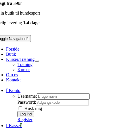
agt fra
39kr
n butik til hundesport
rtig levering
1-4 dage
oggle Navigation
Forside
Butik
Kurser/Træning
Træning
Kurser
Om os
Kontakt
Konto
Username:
Password:
Husk mig
Register
Kasse
0