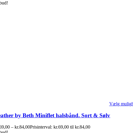
lbud!
Vælg mulig
ather by Beth Miniflet halsbånd. Sort & Sølv
69,00
–
kr.
84,00
Prisinterval: kr.69,00 til kr.84,00
lbud!