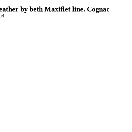
eather by beth Maxiflet line. Cognac
ud!