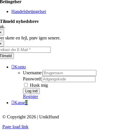
Betingelser
Handelsbetingelser
Tilmeld nyhedsbrev
ak.
×
er skete en fejl, prøv igen senere.
×
Tilmeld
Konto
Username:
Password:
Husk mig
Register
Kasse
0
© Copyright 2026 | UnikHund
Page load link