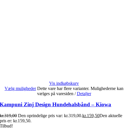
Vis indkøbskurv
Vælg muligheder
Dette vare har flere varianter. Mulighederne kan
vælges på varesiden
/
Detaljer
Kampuni Zinj Design Hundehalsbånd – Kiowa
kr.
319,00
Den oprindelige pris var: kr.319,00.
kr.
159,50
Den aktuelle
pris er: kr.159,50.
Tilbud!