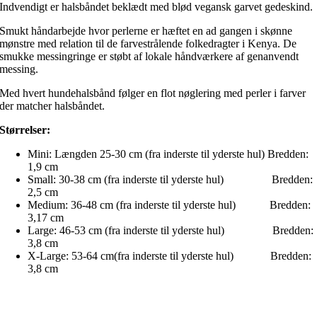
Indvendigt er halsbåndet beklædt med blød vegansk garvet gedeskind.
Smukt håndarbejde hvor perlerne er hæftet en ad gangen i skønne
mønstre med relation til de farvestrålende folkedragter i Kenya. De
smukke messingringe er støbt af lokale håndværkere af genanvendt
messing.
Med hvert hundehalsbånd følger en flot nøglering med perler i farver
der matcher halsbåndet.
Størrelser:
Mini: Længden 25-30 cm (fra inderste til yderste hul) Bredden:
1,9 cm
Small: 30-38 cm (fra inderste til yderste hul) Bredden:
2,5 cm
Medium: 36-48 cm (fra inderste til yderste hul) Bredden:
3,17 cm
Large: 46-53 cm (fra inderste til yderste hul) Bredden:
3,8 cm
X-Large: 53-64 cm(fra inderste til yderste hul) Bredden:
3,8 cm