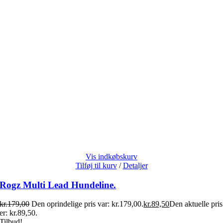
Vis indkøbskurv
Tilføj til kurv
/
Detaljer
Rogz Multi Lead Hundeline.
kr.
179,00
Den oprindelige pris var: kr.179,00.
kr.
89,50
Den aktuelle pris
er: kr.89,50.
Tilbud!