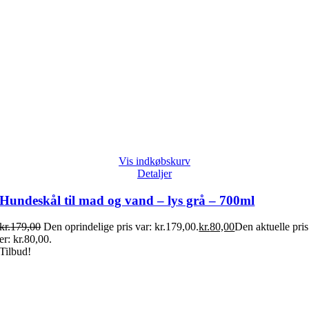
Vis indkøbskurv
Detaljer
Hundeskål til mad og vand – lys grå – 700ml
kr.
179,00
Den oprindelige pris var: kr.179,00.
kr.
80,00
Den aktuelle pris
er: kr.80,00.
Tilbud!