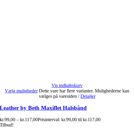
Vis indkøbskurv
Vælg muligheder
Dette vare har flere varianter. Mulighederne kan
vælges på varesiden
/
Detaljer
Leather by Beth Maxiflet Halsbånd
kr.
99,00
–
kr.
117,00
Prisinterval: kr.99,00 til kr.117,00
Tilbud!