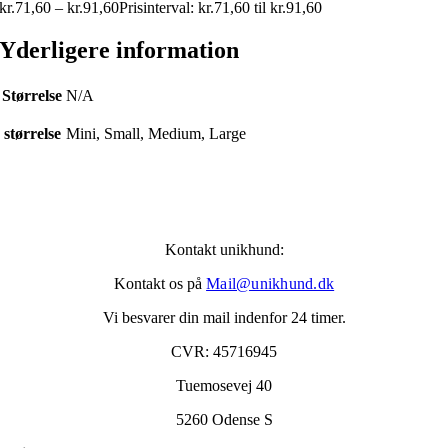
kr.
71,60
–
kr.
91,60
Prisinterval: kr.71,60 til kr.91,60
Yderligere information
Størrelse
N/A
størrelse
Mini, Small, Medium, Large
Kontakt unikhund:
Kontakt os på
Mail@unikhund.dk
Vi besvarer din mail indenfor 24 timer.
CVR: 45716945
Tuemosevej 40
5260 Odense S