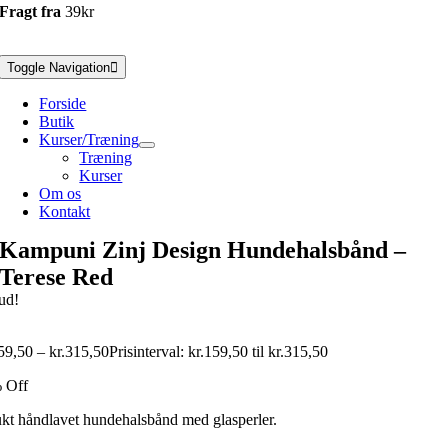
Fragt fra
39kr
Toggle Navigation
Forside
Butik
Kurser/Træning
Træning
Kurser
Om os
Kontakt
Kampuni Zinj Design Hundehalsbånd –
Terese Red
ud!
59,50
–
kr.
315,50
Prisinterval: kr.159,50 til kr.315,50
 Off
kt håndlavet hundehalsbånd med glasperler.