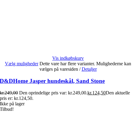
Vis indkøbskurv
Vælg muligheder
Dette vare har flere varianter. Mulighederne kan
vælges på varesiden
/
Detaljer
D&DHome Jasper hundeskål, Sand Stone
kr.
249,00
Den oprindelige pris var: kr.249,00.
kr.
124,50
Den aktuelle
pris er: kr.124,50.
Ikke på lager
Tilbud!