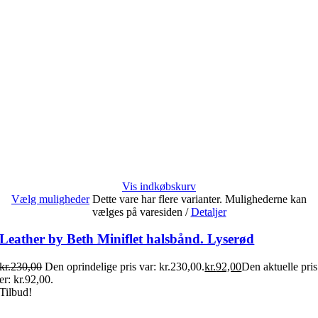
Vis indkøbskurv
Vælg muligheder
Dette vare har flere varianter. Mulighederne kan
vælges på varesiden
/
Detaljer
Leather by Beth Miniflet halsbånd. Lyserød
kr.
230,00
Den oprindelige pris var: kr.230,00.
kr.
92,00
Den aktuelle pris
er: kr.92,00.
Tilbud!