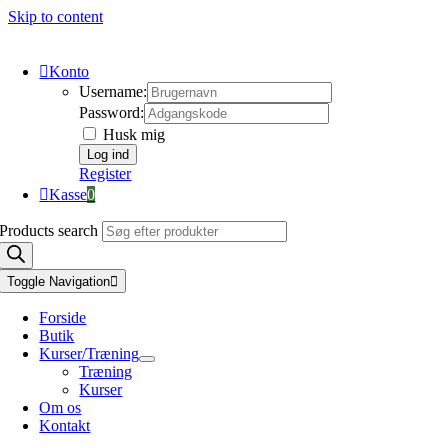
Skip to content
Konto
Username:
Password:
Husk mig
Register
Kasse
0
Products search
Toggle Navigation
Forside
Butik
Kurser/Træning
Træning
Kurser
Om os
Kontakt