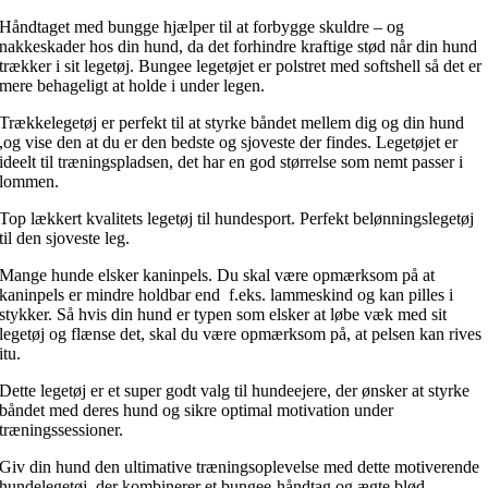
Håndtaget med bungge hjælper til at forbygge skuldre – og
nakkeskader hos din hund, da det forhindre kraftige stød når din hund
trækker i sit legetøj. Bungee legetøjet er polstret med softshell så det er
mere behageligt at holde i under legen.
Trækkelegetøj er perfekt til at styrke båndet mellem dig og din hund
,og vise den at du er den bedste og sjoveste der findes. Legetøjet er
ideelt til træningspladsen, det har en god størrelse som nemt passer i
lommen.
Top lækkert kvalitets legetøj til hundesport. Perfekt belønningslegetøj
til den sjoveste leg.
Mange hunde elsker kaninpels. Du skal være opmærksom på at
kaninpels er mindre holdbar end f.eks. lammeskind og kan pilles i
stykker. Så hvis din hund er typen som elsker at løbe væk med sit
legetøj og flænse det, skal du være opmærksom på, at pelsen kan rives
itu.
Dette legetøj er et super godt valg til hundeejere, der ønsker at styrke
båndet med deres hund og sikre optimal motivation under
træningssessioner.
Giv din hund den ultimative træningsoplevelse med dette motiverende
hundelegetøj, der kombinerer et bungee-håndtag og ægte blød