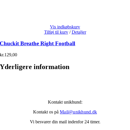
Vis indkøbskurv
Tilføj til kurv
/
Detaljer
Chuckit Breathe Right Football
kr.
129,00
Yderligere information
Kontakt unikhund:
Kontakt os på
Mail@unikhund.dk
Vi besvarer din mail indenfor 24 timer.