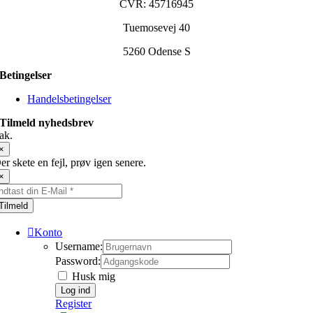
CVR: 45716945
Tuemosevej 40
5260 Odense S
Betingelser
Handelsbetingelser
Tilmeld nyhedsbrev
ak.
×
er skete en fejl, prøv igen senere.
×
Tilmeld
Konto
Username:
Password:
Husk mig
Register