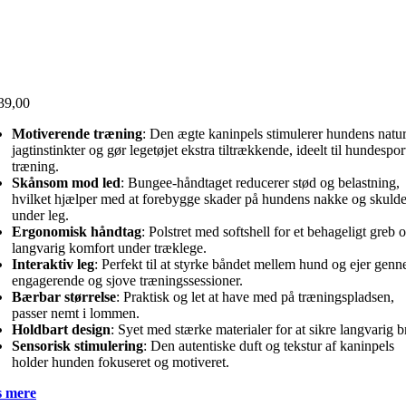
39,00
Motiverende træning
: Den ægte kaninpels stimulerer hundens natur
jagtinstinkter og gør legetøjet ekstra tiltrækkende, ideelt til hundespor
træning.
Skånsom mod led
: Bungee-håndtaget reducerer stød og belastning,
hvilket hjælper med at forebygge skader på hundens nakke og skulde
under leg.
Ergonomisk håndtag
: Polstret med softshell for et behageligt greb 
langvarig komfort under træklege.
Interaktiv leg
: Perfekt til at styrke båndet mellem hund og ejer gen
engagerende og sjove træningssessioner.
Bærbar størrelse
: Praktisk og let at have med på træningspladsen,
passer nemt i lommen.
Holdbart design
: Syet med stærke materialer for at sikre langvarig b
Sensorisk stimulering
: Den autentiske duft og tekstur af kaninpels
holder hunden fokuseret og motiveret.
 mere