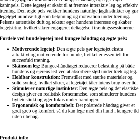
kaninpels. Dette legetøj er skabt til at fremme interaktiv leg og effektiv
træning. Den ægte pels vækker hundens naturlige jagtinstinkter og gør
legetøjet uundværligt som belønning og motivation under træning.
Pelsens autentiske duft og tekstur øger hundens interesse og skaber
begejstring, hvilket sikrer engageret deltagelse i træningssessionerne.
Fordele ved hundelegetøj med bungee håndtag og ægte pels:
Motiverende legetøj
: Den ægte pels gør legetøjet ekstra
attraktivt og motiverende for hunde, hvilket er essentielt for
succesfuld træning.
Skånsom leg
: Bungee-håndtaget reducerer belastning på både
hundens og ejerens led ved at absorbere stød under træk og leg.
Holdbar konstruktion
: Fremstillet med stærke materialer og
solid syning, hvilket sikrer, at legetøjet tåler intens brug over tid.
Stimulerer naturlige instinkter
: Den ægte pels og det elastiske
design giver en realistisk fornemmelse, som stimulerer hundens
bytteinstinkt og øger fokus under træningen.
Ergonomisk og komfortabelt
: Det polstrede håndtag giver et
godt greb og komfort, så du kan lege med din hund i længere tid
uden ubehag.
Produkt info: