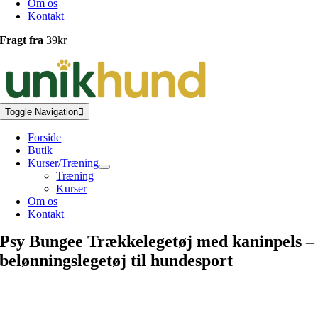
Om os
Kontakt
Fragt fra
39kr
Toggle Navigation
Forside
Butik
Kurser/Træning
Træning
Kurser
Om os
Kontakt
Psy Bungee Trækkelegetøj med kaninpels –
belønningslegetøj til hundesport