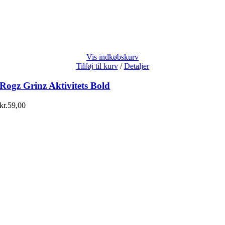
Vis indkøbskurv
Tilføj til kurv
/
Detaljer
Rogz Grinz Aktivitets Bold
kr.
59,00