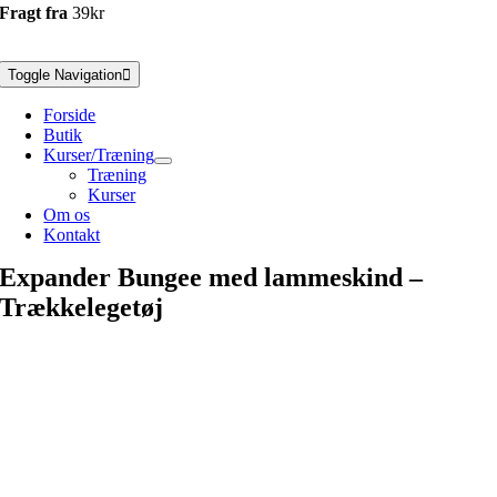
Fragt fra
39kr
Toggle Navigation
Forside
Butik
Kurser/Træning
Træning
Kurser
Om os
Kontakt
Expander Bungee med lammeskind –
Trækkelegetøj