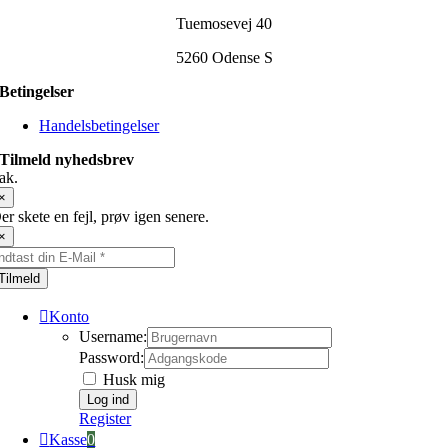
Tuemosevej 40
5260 Odense S
Betingelser
Handelsbetingelser
Tilmeld nyhedsbrev
ak.
×
er skete en fejl, prøv igen senere.
×
Tilmeld
Konto
Username:
Password:
Husk mig
Register
Kasse
0