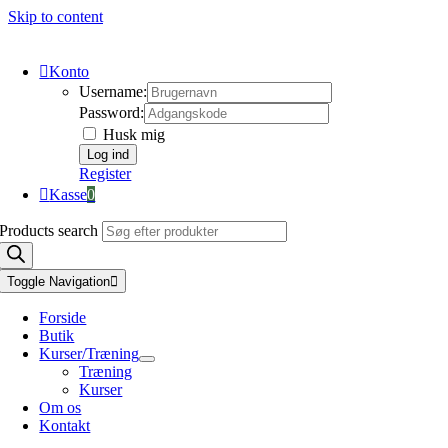
Skip to content
Konto
Username:
Password:
Husk mig
Register
Kasse
0
Products search
Toggle Navigation
Forside
Butik
Kurser/Træning
Træning
Kurser
Om os
Kontakt