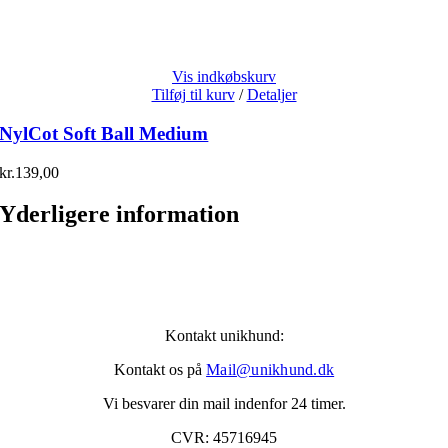
Vis indkøbskurv
Tilføj til kurv
/
Detaljer
NylCot Soft Ball Medium
kr.
139,00
Yderligere information
Kontakt unikhund:
Kontakt os på
Mail@unikhund.dk
Vi besvarer din mail indenfor 24 timer.
CVR: 45716945