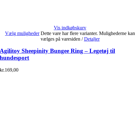
Vis indkøbskurv
Vælg muligheder
Dette vare har flere varianter. Mulighederne kan
vælges på varesiden
/
Detaljer
Agilitoy Sheepinity Bungee Ring – Legetøj til
hundesport
kr.
169,00