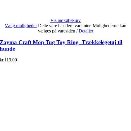
Vis indkøbskurv
Vælg muligheder
Dette vare har flere varianter. Mulighederne kan
vælges på varesiden
/
Detaljer
Zayma Craft Mop Tug Toy Ring -Trækkelegetøj til
hunde
kr.
119,00