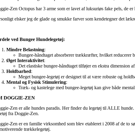
ggie-Zen Octopus har 3 arme som er lavet af luksuriøs fake pels, de er h
rsonligt elsker jeg de glade og smukke farver som kendetegner det lækre
rdele ved Bungee Hundelegetøj:
Mindre Belastning
:
Bungee-håndtaget absorberer trækkræfter, hvilket reducerer b
Øget Interaktivitet
:
Det elastiske bungee-håndtaget tilføjer en ekstra dimension af 
Holdbarhed
:
Meget bungee-legetøj er designet til at være robuste og holdba
Mental og Fysisk Stimulering
:
Træk- og kastelege med bungee-legetøj kan give både mental og 
M DOGGIE-ZEN
ggie-Zen er alle hundes paradis. Her finder du legetøj til ALLE hunde. 
getøj fra Doggie-Zen.
ggie-Zen er en familie virksomhed som blev etableret i 2008 af de to søs
 motiverende trækkelegetøj.