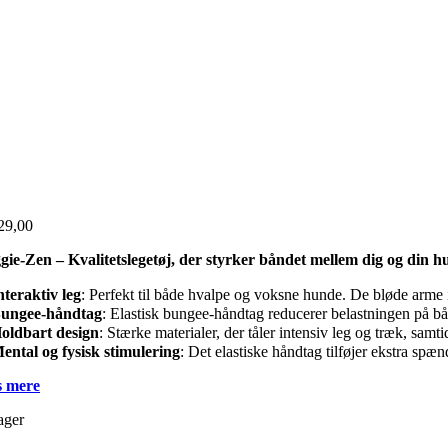
29,00
gie-Zen – Kvalitetslegetøj, der styrker båndet mellem dig og din 
nteraktiv leg
: Perfekt til både hvalpe og voksne hunde. De bløde arme i
ungee-håndtag
: Elastisk bungee-håndtag reducerer belastningen på b
oldbart design
: Stærke materialer, der tåler intensiv leg og træk, samti
ental og fysisk stimulering
: Det elastiske håndtag tilføjer ekstra spæn
 mere
ager