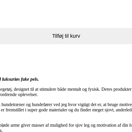
Tilføj til kurv
luksuriøs fake pels.
getøj, designet til at stimulere både mentalt og fysisk. Deres produkte
fordrende oplevelser.
ndetræner og hundefører ved jeg hvor vigtigt det er, at bruge motive
t er fremstillet i super gode materialer og du finder meget sjovt, ander
øde arme giver masser af mulighed for sjov leg og motivation af din hu
s.