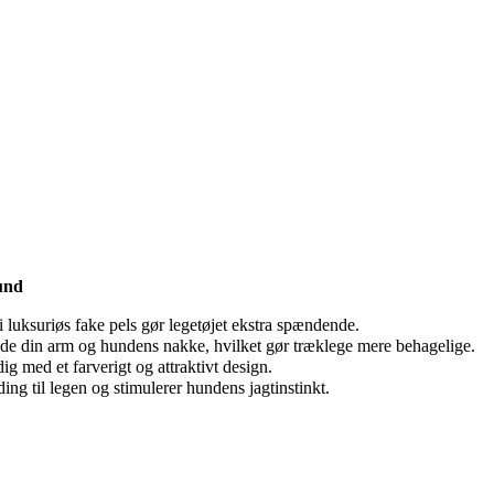
hund
 luksuriøs fake pels gør legetøjet ekstra spændende.
åde din arm og hundens nakke, hvilket gør træklege mere behagelige.
dig med et farverigt og attraktivt design.
ding til legen og stimulerer hundens jagtinstinkt.