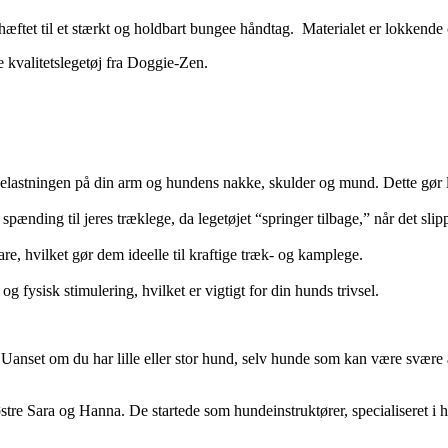
æftet til et stærkt og holdbart bungee håndtag. Materialet er lokkende 
 kvalitetslegetøj fra Doggie-Zen.
elastningen på din arm og hundens nakke, skulder og mund. Dette gør le
spænding til jeres træklege, da legetøjet “springer tilbage,” når det slip
re, hvilket gør dem ideelle til kraftige træk- og kamplege.
fysisk stimulering, hvilket er vigtigt for din hunds trivsel.
Uanset om du har lille eller stor hund, selv hunde som kan være svære 
tre Sara og Hanna. De startede som hundeinstruktører, specialiseret i h