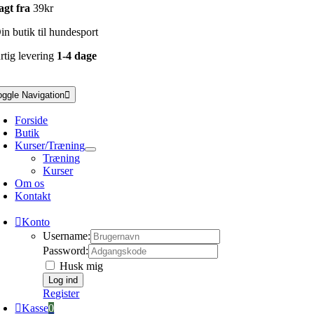
agt fra
39kr
n butik til hundesport
rtig levering
1-4 dage
oggle Navigation
Forside
Butik
Kurser/Træning
Træning
Kurser
Om os
Kontakt
Konto
Username:
Password:
Husk mig
Register
Kasse
0