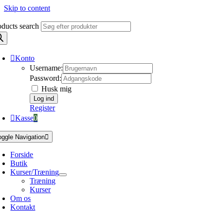
Skip to content
oducts search
Konto
Username:
Password:
Husk mig
Register
Kasse
0
oggle Navigation
Forside
Butik
Kurser/Træning
Træning
Kurser
Om os
Kontakt