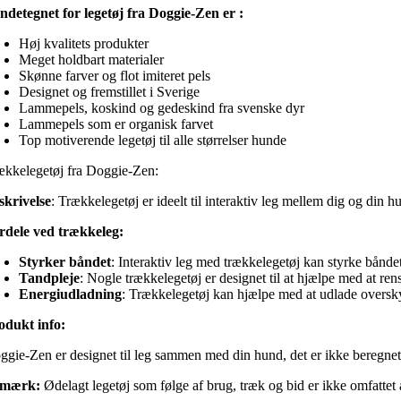
ndetegnet for legetøj fra Doggie-Zen er :
Høj kvalitets produkter
Meget holdbart materialer
Skønne farver og flot imiteret pels
Designet og fremstillet i Sverige
Lammepels, koskind og gedeskind fra svenske dyr
Lammepels som er organisk farvet
Top motiverende legetøj til alle størrelser hunde
ækkelegetøj fra Doggie-Zen:
skrivelse
: Trækkelegetøj er ideelt til interaktiv leg mellem dig og din h
rdele ved trækkeleg:
Styrker båndet
: Interaktiv leg med trækkelegetøj kan styrke bånd
Tandpleje
: Nogle trækkelegetøj er designet til at hjælpe med at re
Energiudladning
: Trækkelegetøj kan hjælpe med at udlade oversk
odukt info:
ggie-Zen er designet til leg sammen med din hund, det er ikke beregnet
mærk:
Ødelagt legetøj som følge af brug, træk og bid er ikke omfattet 