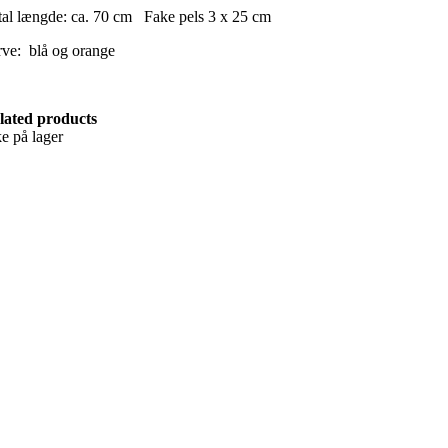
tal længde: ca. 70 cm Fake pels 3 x 25 cm
rve: blå og orange
lated products
ke på lager