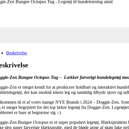
ie-Zen Bungee Octopus Tug - Legetøj til hundetræning antal
Beskrivelse
eskrivelse
ggie-Zen Bungee Octopus Tug – Lækker farverigt hundelegetøj med 
ggie-Zen er meget kendt for at producere holdbart og interaktivt hundele
alitetslegetøj, der kan modstå intens leg og samtidig tilbyde sjove og ud
lkommen til et af vores mange NYE Brands i 2024 – Doggie-Zen. Som hu
g er meget begejstret for det top lækre legetøj fra Doggie-Zen. Legetøje
oblemet er bare at begrænse sig :-)
ggie-Zen Bungee Octopus er et super populært legetøj. Blækspruttens bl
ske den super farverige blæksprutte, med de bløde arme af skøn fake pel