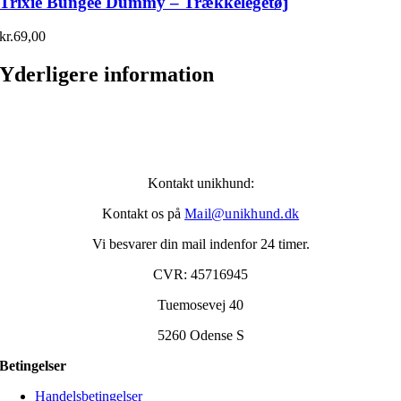
Trixie Bungee Dummy – Trækkelegetøj
kr.
69,00
Yderligere information
Kontakt unikhund:
Kontakt os på
Mail@unikhund.dk
Vi besvarer din mail indenfor 24 timer.
CVR: 45716945
Tuemosevej 40
5260 Odense S
Betingelser
Handelsbetingelser