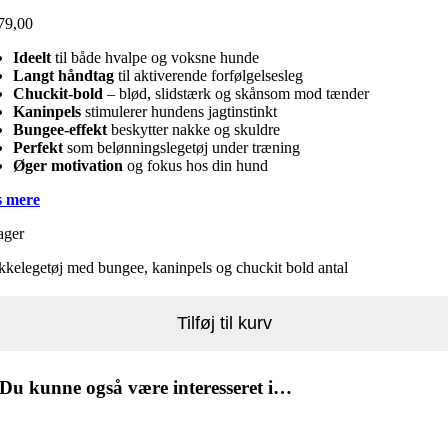
79,00
Ideelt
til både hvalpe og voksne hunde
Langt håndtag
til aktiverende forfølgelsesleg
Chuckit-bold
– blød, slidstærk og skånsom mod tænder
Kaninpels
stimulerer hundens jagtinstinkt
Bungee-effekt
beskytter nakke og skuldre
Perfekt
som belønningslegetøj under træning
Øger motivation
og fokus hos din hund
 mere
ager
kelegetøj med bungee, kaninpels og chuckit bold antal
Tilføj til kurv
Du kunne også være interesseret i…