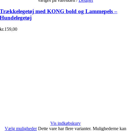
vælges på varesiden
/
Detaljer
Trækkelegetøj med KONG bold og Lammepels –
Hundelegetøj
kr.
159,00
Vis indkøbskurv
Vælg muligheder
Dette vare har flere varianter. Mulighederne kan