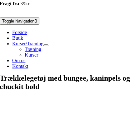
Fragt fra
39kr
Toggle Navigation
Forside
Butik
Kurser/Træning
Træning
Kurser
Om os
Kontakt
Trækkelegetøj med bungee, kaninpels og
chuckit bold