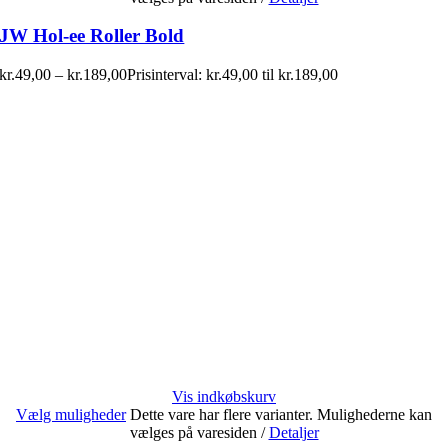
JW Hol-ee Roller Bold
kr.
49,00
–
kr.
189,00
Prisinterval: kr.49,00 til kr.189,00
Vis indkøbskurv
Vælg muligheder
Dette vare har flere varianter. Mulighederne kan
vælges på varesiden
/
Detaljer