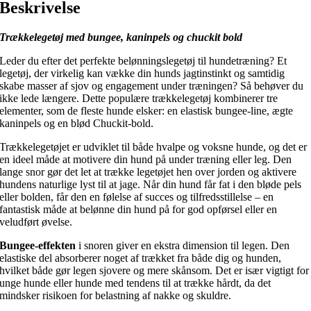
Beskrivelse
Trækkelegetøj med bungee, kaninpels og chuckit bold
Leder du efter det perfekte belønningslegetøj til hundetræning? Et
legetøj, der virkelig kan vække din hunds jagtinstinkt og samtidig
skabe masser af sjov og engagement under træningen? Så behøver du
ikke lede længere. Dette populære trækkelegetøj kombinerer tre
elementer, som de fleste hunde elsker: en elastisk bungee-line, ægte
kaninpels og en blød Chuckit-bold.
Trækkelegetøjet er udviklet til både hvalpe og voksne hunde, og det er
en ideel måde at motivere din hund på under træning eller leg. Den
lange snor gør det let at trække legetøjet hen over jorden og aktivere
hundens naturlige lyst til at jage. Når din hund får fat i den bløde pels
eller bolden, får den en følelse af succes og tilfredsstillelse – en
fantastisk måde at belønne din hund på for god opførsel eller en
veludført øvelse.
Bungee-effekten
i snoren giver en ekstra dimension til legen. Den
elastiske del absorberer noget af trækket fra både dig og hunden,
hvilket både gør legen sjovere og mere skånsom. Det er især vigtigt for
unge hunde eller hunde med tendens til at trække hårdt, da det
mindsker risikoen for belastning af nakke og skuldre.