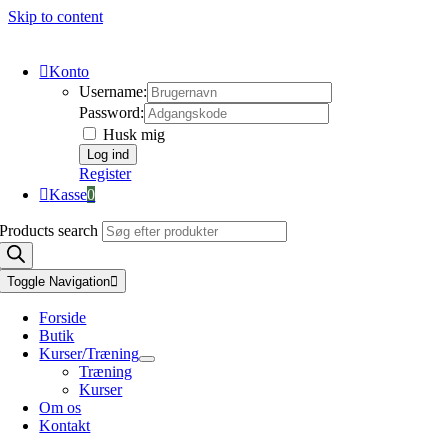
Skip to content
Konto
Username:
Password:
Husk mig
Register
Kasse
0
Products search
Toggle Navigation
Forside
Butik
Kurser/Træning
Træning
Kurser
Om os
Kontakt