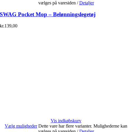
vælges på varesiden
/
Detaljer
SWAG Pocket Mop – Belønningslegetøj
kr.
139,00
Vis indkøbskurv
Vælg muligheder
Dette vare har flere varianter. Mulighederne kan
vælges på varesiden
/
Detaljer