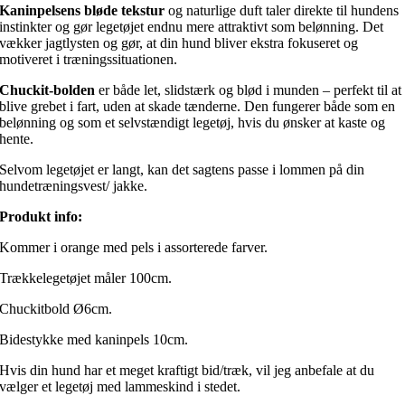
Kaninpelsens bløde tekstur
og naturlige duft taler direkte til hundens
instinkter og gør legetøjet endnu mere attraktivt som belønning. Det
vækker jagtlysten og gør, at din hund bliver ekstra fokuseret og
motiveret i træningssituationen.
Chuckit-bolden
er både let, slidstærk og blød i munden – perfekt til at
blive grebet i fart, uden at skade tænderne. Den fungerer både som en
belønning og som et selvstændigt legetøj, hvis du ønsker at kaste og
hente.
Selvom legetøjet er langt, kan det sagtens passe i lommen på din
hundetræningsvest/ jakke.
Produkt info:
Kommer i orange med pels i assorterede farver.
Trækkelegetøjet måler 100cm.
Chuckitbold Ø6cm.
Bidestykke med kaninpels 10cm.
Hvis din hund har et meget kraftigt bid/træk, vil jeg anbefale at du
vælger et legetøj med lammeskind i stedet.