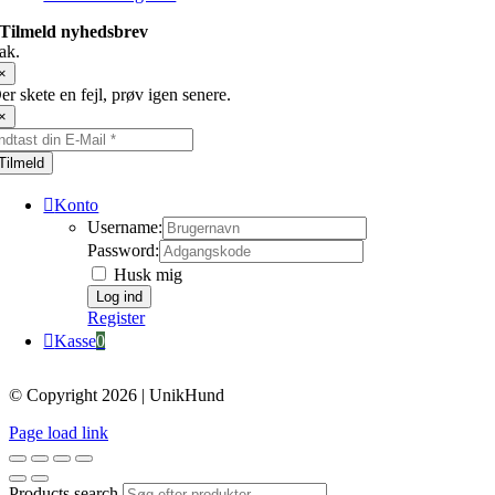
Tilmeld nyhedsbrev
ak.
×
er skete en fejl, prøv igen senere.
×
Tilmeld
Konto
Username:
Password:
Husk mig
Register
Kasse
0
© Copyright 2026 | UnikHund
Page load link
Products search