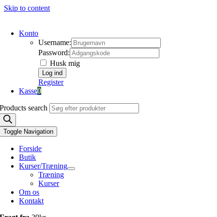
Skip to content
Konto
Username:
Password:
Husk mig
Register
Kasse
0
Products search
Toggle Navigation
Forside
Butik
Kurser/Træning
Træning
Kurser
Om os
Kontakt