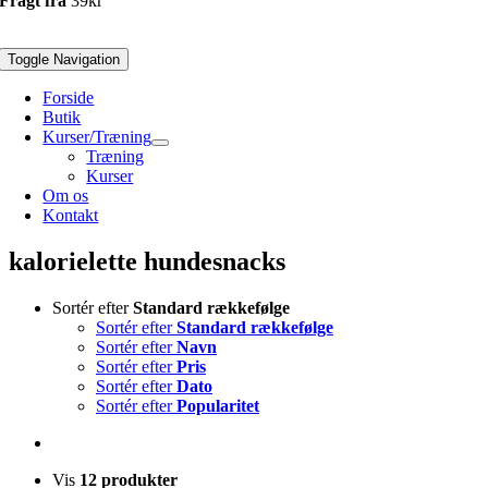
Fragt fra
39kr
Toggle Navigation
Forside
Butik
Kurser/Træning
Træning
Kurser
Om os
Kontakt
kalorielette hundesnacks
Sortér efter
Standard rækkefølge
Sortér efter
Standard rækkefølge
Sortér efter
Navn
Sortér efter
Pris
Sortér efter
Dato
Sortér efter
Popularitet
Vis
12 produkter