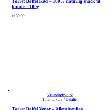
Tørret Bøffel Kød – 100% naturlig snack til
hunde – 100g
kr.
39,00
Vis indkøbskurv
Tilføj til kurv
/
Detaljer
Tørret Bøffel Vener – Allergivenlige