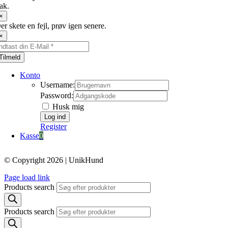
ak.
×
er skete en fejl, prøv igen senere.
×
Tilmeld
Konto
Username:
Password:
Husk mig
Register
Kasse
0
© Copyright 2026 | UnikHund
Page load link
Products search
Products search