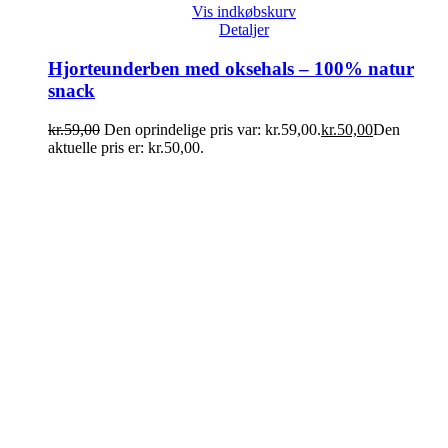
Vis indkøbskurv
Detaljer
Hjorteunderben med oksehals – 100% natur
snack
kr.
59,00
Den oprindelige pris var: kr.59,00.
kr.
50,00
Den
aktuelle pris er: kr.50,00.