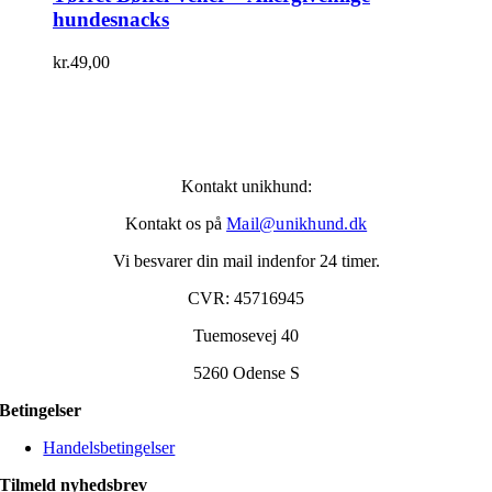
hundesnacks
kr.
49,00
Kontakt unikhund:
Kontakt os på
Mail@unikhund.dk
Vi besvarer din mail indenfor 24 timer.
CVR: 45716945
Tuemosevej 40
5260 Odense S
Betingelser
Handelsbetingelser
Tilmeld nyhedsbrev