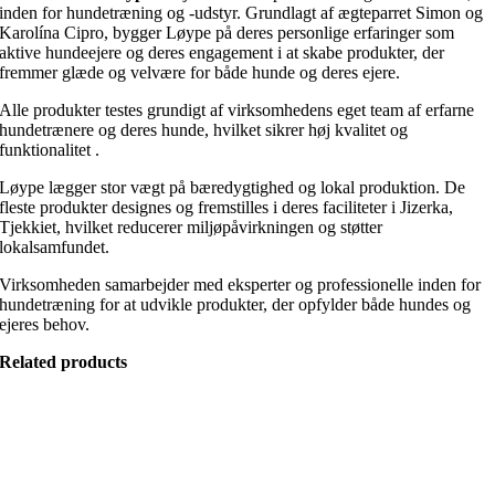
inden for hundetræning og -udstyr.
Grundlagt af ægteparret Simon og
Karolína Cipro, bygger Løype på deres personlige erfaringer som
aktive hundeejere og deres engagement i at skabe produkter, der
fremmer glæde og velvære for både hunde og deres ejere.
Alle produkter testes grundigt af virksomhedens eget team af erfarne
hundetrænere og deres hunde, hvilket sikrer høj kvalitet og
funktionalitet
.
Løype lægger stor vægt på bæredygtighed og lokal produktion.
De
fleste produkter designes og fremstilles i deres faciliteter i Jizerka,
Tjekkiet, hvilket reducerer miljøpåvirkningen og støtter
lokalsamfundet.
Virksomheden samarbejder med eksperter og professionelle inden for
hundetræning for at udvikle produkter, der opfylder både hundes og
ejeres behov.
Related products