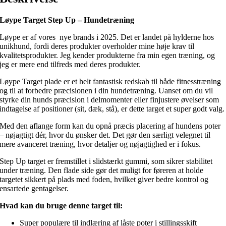
Løype Target Step Up – Hundetræning
Løype er af vores nye brands i 2025. Det er landet på hylderne hos
unikhund, fordi deres produkter overholder mine høje krav til
kvalitetsprodukter. Jeg kender produkterne fra min egen træning, og
jeg er mere end tilfreds med deres produkter.
Løype Target plade er et helt fantastisk redskab til både fitnesstræning
og til at forbedre præcisionen i din hundetræning. Uanset om du vil
styrke din hunds præcision i delmomenter eller finjustere øvelser som
indtagelse af positioner (sit, dæk, stå), er dette target et super godt valg.
Med den aflange form kan du opnå præcis placering af hundens poter
– nøjagtigt dér, hvor du ønsker det. Det gør den særligt velegnet til
mere avanceret træning, hvor detaljer og nøjagtighed er i fokus.
Step Up target er fremstillet i slidstærkt gummi, som sikrer stabilitet
under træning. Den flade side gør det muligt for føreren at holde
targetet sikkert på plads med foden, hvilket giver bedre kontrol og
ensartede gentagelser.
Hvad kan du bruge denne target til:
Super populære til indlæring af låste poter i stillingsskift