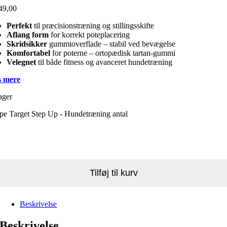
49,00
Perfekt
til præcisionstræning og stillingsskifte
Aflang form
for korrekt poteplacering
Skridsikker
gummioverflade – stabil ved bevægelse
Komfortabel
for poterne – ortopædisk tartan-gummi
Velegnet
til både fitness og avanceret hundetræning
 mere
ager
pe Target Step Up - Hundetræning antal
Tilføj til kurv
Beskrivelse
Beskrivelse