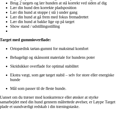
Brug 2 targets og lær hunden at stå korrekt ved siden af dig
Lær din hund den korrekte pladsposition
Lær din hund at stoppe ( stå ) under gang
Lær din hund at gå frem med fokus fremadrettet
Lær din hund at bakke lige op på target
Show stand / udstillingsstilling
Target med gummioverflade:
Ortopædisk tartan-gummi for maksimal komfort
Behageligt og skånsomt materiale for hundens poter
Skridsikker overflade for optimal stabilitet
Ekstra vægt, som gør target stabil – selv for store eller energiske
hunde
Mål som passer til de fleste hunde.
Uanset om du træner mod konkurrence eller ønsker at styrke
samarbejdet med din hund gennem målrettede øvelser, er Løype Target
plade et uundværligt redskab i din træningstaske.