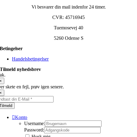
Vi besvarer din mail indenfor 24 timer.
CVR: 45716945
Tuemosevej 40
5260 Odense S
Betingelser
Handelsbetingelser
Tilmeld nyhedsbrev
ak.
×
er skete en fejl, prøv igen senere.
×
Tilmeld
Konto
Username:
Password:
Husk mig