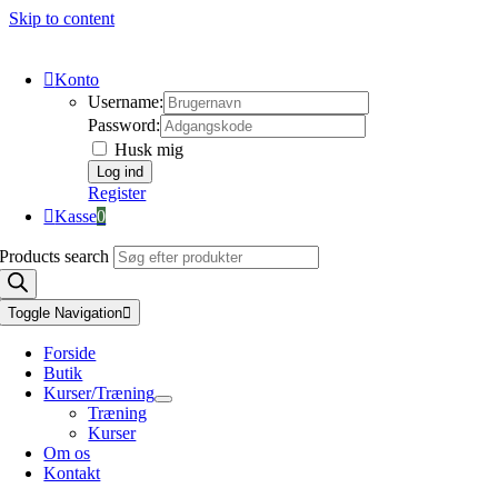
Skip to content
Konto
Username:
Password:
Husk mig
Register
Kasse
0
Products search
Toggle Navigation
Forside
Butik
Kurser/Træning
Træning
Kurser
Om os
Kontakt