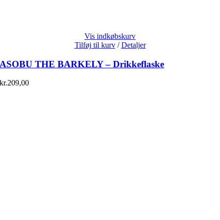
Vis indkøbskurv
Tilføj til kurv
/
Detaljer
ASOBU THE BARKELY – Drikkeflaske
kr.
209,00