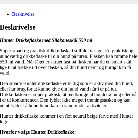
Beskrivelse
Beskrivelse
Hunter Drikkeflaske med Silokoneskål 550 ml
Super smart og praktisk drikkeflaske i stilfuldt design. En praktisk og
uundværlig drikkeflaske til din hund på turen. Flasken kan rumme hele
550 ml vand. Når låget er skruet fast på flasken har du en smart skål,
lige til at trække ud over flasken, så din hund nemt og hurtigt kan få
vand.
Den smarte Hunter drikkeflaske er til dig som er aktiv med din hund,
eller har brug for at kunne give din hund vand når i er på tur.
Drikkeflasken er super praktisk, at medbringe til hundetræning eller nå
i er til konkurrencer. Den fylder ikke meget i træningstasken og kan
nemt fyldes så hund hund kan få vand under aktiviteter.
Hunter drikkeflaske kommer i en flot neutral beige farve med Hunter
logo.
Hvorfor vælge Hunter Drikkeflaske: