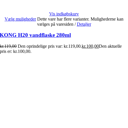
Vis indkøbskurv
Vælg muligheder
Dette vare har flere varianter. Mulighederne kan
vælges på varesiden
/
Detaljer
KONG H20 vandflaske 280ml
kr.
119,00
Den oprindelige pris var: kr.119,00.
kr.
100,00
Den aktuelle
pris er: kr.100,00.