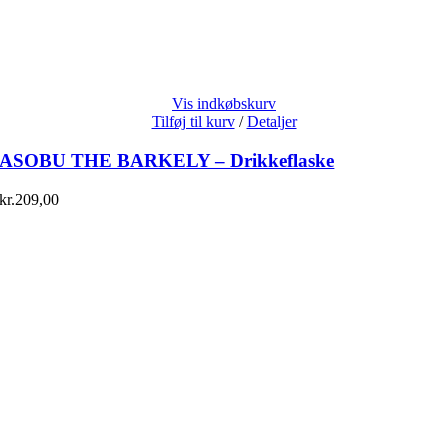
Vis indkøbskurv
Tilføj til kurv
/
Detaljer
ASOBU THE BARKELY – Drikkeflaske
kr.
209,00