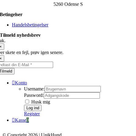
5260 Odense S
Betingelser
Handelsbetingelser
Tilmeld nyhedsbrev
ak.
×
er skete en fejl, prøv igen senere.
×
Tilmeld
Konto
Username:
Password:
Husk mig
Register
Kasse
0
© Copyright 2026 | UnikHund