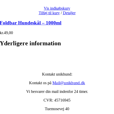
Vis indkøbskurv
Tilføj til kurv
/
Detaljer
Foldbar Hundeskål – 1000ml
kr.
49,00
Yderligere information
Kontakt unikhund:
Kontakt os på
Mail@unikhund.dk
Vi besvarer din mail indenfor 24 timer.
CVR: 45716945
Tuemosevej 40