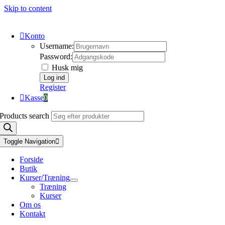
Skip to content
Konto
Username:
Password:
Husk mig
Register
Kasse
0
Products search
Toggle Navigation
Forside
Butik
Kurser/Træning
Træning
Kurser
Om os
Kontakt