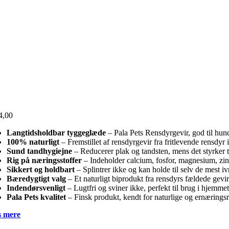
4,00
Langtidsholdbar tyggeglæde
– Pala Pets Rensdyrgevir, god til hunde
100% naturligt
– Fremstillet af rensdyrgevir fra fritlevende rensdyr 
Sund tandhygiejne
– Reducerer plak og tandsten, mens det styrker
Rig på næringsstoffer
– Indeholder calcium, fosfor, magnesium, zin
Sikkert og holdbart
– Splintrer ikke og kan holde til selv de mest iv
Bæredygtigt valg
– Et naturligt biprodukt fra rensdyrs fældede gevir
Indendørsvenligt
– Lugtfri og sviner ikke, perfekt til brug i hjemmet
Pala Pets kvalitet
– Finsk produkt, kendt for naturlige og ernæringsr
 mere