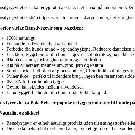
nsdyrgeviret er et bæredygtigt materiale. Det er rigt på mineralerne
sdyrgeviret er skåret lige over uden nogen skarpe kanter, det kan gives ti
orfor vælge Rensdyrgevir som tyggeben:
100% naturligt
Fra sunde fritlevende dyr fra Lapland
Forbedre din hunds mund – og tandhygiejne. Reducere dannelsen a
Et sikkert tyggeben for din hund – geviret splinter ikke, og sidder i
Rig på calsium, fosfor, glucosamin og chondroitin
Rig på Mineraler: magnesium, zink, jern og kalium
Sund snack – indholdet af glucosamin og Chondroitinsulfat i geviret
Sviner ikke – perfekt til indendørs brug , ingen ben rester som sidder
INGEN luft når hunden tygger
Geviret kan skyldes mellem anvendelsen
Lang tyggetid – holder din hund underhold i lang tid
nsdyrgevir fra Pala Pets er populære tyggeprodukter til hunde på
Naturligt og sikkert
Rensdyrgevir er et helt naturligt produkt uden tilsætningsstoffer ell
De er ikke behandlet med kemikalier, hvilket gør dem til en sunde