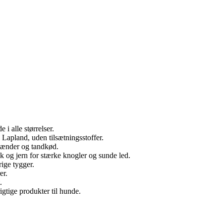
 i alle størrelser.
i Lapland, uden tilsætningsstoffer.
 tænder og tandkød.
k og jern for stærke knogler og sunde led.
rige tygger.
er.
.
igtige produkter til hunde.