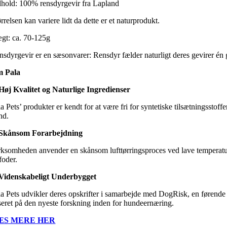
dhold: 100% rensdyrgevir fra Lapland
rrelsen kan variere lidt da dette er et naturprodukt.
gt: ca. 70-125g
sdyrgevir er en sæsonvarer: Rensdyr fælder naturligt deres gevirer én ga
 Pala
 Høj Kvalitet og Naturlige Ingredienser
a Pets’ produkter er kendt for at være fri for syntetiske tilsætningsstoffe
nd.
 Skånsom Forarbejdning
rksomheden anvender en skånsom lufttørringsproces ved lave temperature
foder.
 Videnskabeligt Underbygget
la Pets udvikler deres opskrifter i samarbejde med DogRisk, en førende
seret på den nyeste forskning inden for hundeernæring.
ÆS MERE HER