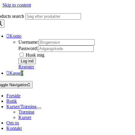
Skip to content
oducts search
Konto
Username:
Password:
Husk mig
Register
Kasse
0
oggle Navigation
Forside
Butik
Kurser/Træning
Træning
Kurser
Om os
Kontakt