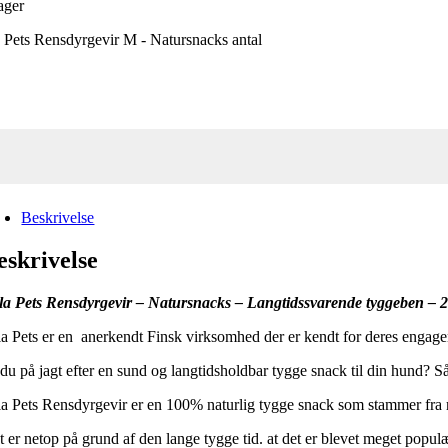
ager
 Pets Rensdyrgevir M - Natursnacks antal
Beskrivelse
eskrivelse
la Pets Rensdyrgevir – Natursnacks – Langtidssvarende tyggeben – 
la Pets er en anerkendt Finsk virksomhed der er kendt for deres engage
 du på jagt efter en sund og langtidsholdbar tygge snack til din hund? S
la Pets Rensdyrgevir er en 100% naturlig tygge snack som stammer fra re
t er netop på grund af den lange tygge tid. at det er blevet meget popu