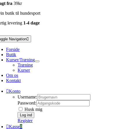
agt fra
39kr
n butik til hundesport
rtig levering
1-4 dage
oggle Navigation
Forside
Butik
Kurser/Træning
Træning
Kurser
Om os
Kontakt
Konto
Username:
Password:
Husk mig
Register
Kasse
0