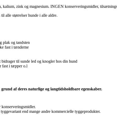
: Jern, kalium, zink og magnesium. INGEN konserveringsmidler, tilsæt
l alle størrelser hunde i alle aldre.
g plak og tandsten
kke fast i tænderne
 bidrager til sunde led og knogler hos din hund
 fast i tæpper o.l
 grund af deres naturlige og langtidsholdbare egenskaber.
er konserveringsmidler.
re tyggevariant end mange andre kommercielle tyggeprodukter.