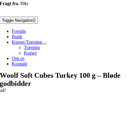
Fragt fra
39kr
Toggle Navigation
Forside
Butik
Kurser/Træning
Træning
Kurser
Om os
Kontakt
Woolf Soft Cubes Turkey 100 g – Bløde
godbidder
ud!