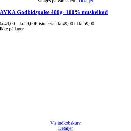
vælges på varesiden
/
Detaljer
AYKA Godbidspølse 400g- 100% muskelkød
kr.
49,00
–
kr.
59,00
Prisinterval: kr.49,00 til kr.59,00
Ikke på lager
Vis indkøbskurv
Detaljer