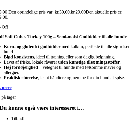
9,00
Den oprindelige pris var: kr.39,00.
kr.
29,00
Den aktuelle pris er:
9,00.
 Off
lf Soft Cubes Turkey 100g – Semi-moist Godbidder til alle hunde
Korn- og glutenfri godbidder
med kalkun, perfekte til alle størrelse
hund.
Blød konsistens,
ideel til træning eller som daglig belønning.
Lavet af friske, lokale råvarer
uden kunstige tilsætningsstoffer.
Høj fordøjelighed
– velegnet til hunde med følsomme maver og
allergier.
Praktisk størrelse
, let at håndtere og nemme for din hund at spise.
 mere
 på lager
Du kunne også være interesseret i…
Tilbud!