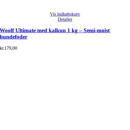
Vis indkøbskurv
Detaljer
Woolf Ultimate med kalkun 1 kg – Semi-moist
hundefoder
kr.
179,00