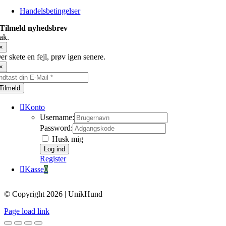
Handelsbetingelser
Tilmeld nyhedsbrev
ak.
×
er skete en fejl, prøv igen senere.
×
Tilmeld
Konto
Username:
Password:
Husk mig
Register
Kasse
0
© Copyright 2026 | UnikHund
Page load link