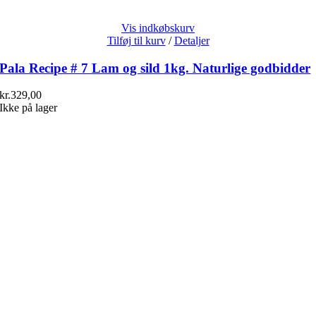
Vis indkøbskurv
Tilføj til kurv
/
Detaljer
Pala Recipe # 7 Lam og sild 1kg. Naturlige godbidder
kr.
329,00
Ikke på lager