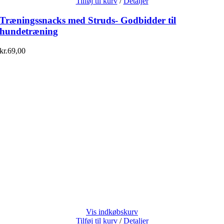
Tilføj til kurv
/
Detaljer
Træningssnacks med Struds- Godbidder til
hundetræning
kr.
69,00
Vis indkøbskurv
Tilføj til kurv
/
Detaljer