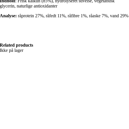
Indhold
: Frisk kalkun (85%), hydrolyseret stivelse, vegetabilsk
glycerin, naturlige antioxidanter
Analyse:
råprotein 27%, råfedt 11%, råfibre 1%, råaske 7%, vand 29%
Related products
Ikke på lager