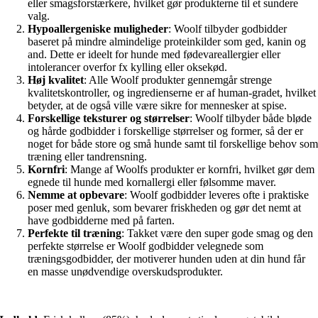
eller smagsforstærkere, hvilket gør produkterne til et sundere
valg.
Hypoallergeniske muligheder
: Woolf tilbyder godbidder
baseret på mindre almindelige proteinkilder som ged, kanin og
and. Dette er ideelt for hunde med fødevareallergier eller
intolerancer overfor fx kylling eller oksekød.
Høj kvalitet
: Alle Woolf produkter gennemgår strenge
kvalitetskontroller, og ingredienserne er af human-gradet, hvilket
betyder, at de også ville være sikre for mennesker at spise.
Forskellige teksturer og størrelser
: Woolf tilbyder både bløde
og hårde godbidder i forskellige størrelser og former, så der er
noget for både store og små hunde samt til forskellige behov so
træning eller tandrensning.
Kornfri
: Mange af Woolfs produkter er kornfri, hvilket gør dem
egnede til hunde med kornallergi eller følsomme maver.
Nemme at opbevare
: Woolf godbidder leveres ofte i praktiske
poser med genluk, som bevarer friskheden og gør det nemt at
have godbidderne med på farten.
Perfekte til træning
: Takket være den super gode smag og den
perfekte størrelse er Woolf godbidder velegnede som
træningsgodbidder, der motiverer hunden uden at din hund får
en masse unødvendige overskudsprodukter.