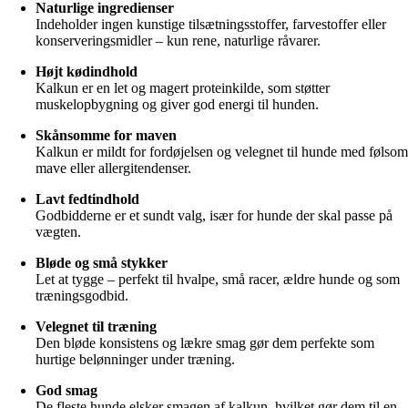
Naturlige ingredienser
Indeholder ingen kunstige tilsætningsstoffer, farvestoffer eller
konserveringsmidler – kun rene, naturlige råvarer.
Højt kødindhold
Kalkun er en let og magert proteinkilde, som støtter
muskelopbygning og giver god energi til hunden.
Skånsomme for maven
Kalkun er mildt for fordøjelsen og velegnet til hunde med følso
mave eller allergitendenser.
Lavt fedtindhold
Godbidderne er et sundt valg, især for hunde der skal passe på
vægten.
Bløde og små stykker
Let at tygge – perfekt til hvalpe, små racer, ældre hunde og som
træningsgodbid.
Velegnet til træning
Den bløde konsistens og lækre smag gør dem perfekte som
hurtige belønninger under træning.
God smag
De fleste hunde elsker smagen af kalkun, hvilket gør dem til en