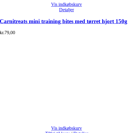
Vis indkøbskurv
Detaljer
Carnitreats mini training bites med tørret hjort 150g
kr.
79,00
Vis indkøbskurv