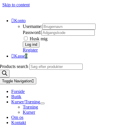
Skip to content
Konto
Username:
Password:
Husk mig
Register
Kasse
0
Products search
Toggle Navigation
Forside
Butik
Kurser/Træning
Træning
Kurser
Om os
Kontakt