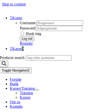
Skip to content
Konto
Username:
Password:
Husk mig
Register
Kasse
0
Products search
Toggle Navigation
Forside
Butik
Kurser/Træning
Træning
Kurser
Om os
Kontakt