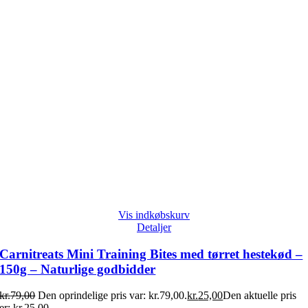
Vis indkøbskurv
Detaljer
Carnitreats Mini Training Bites med tørret hestekød –
150g – Naturlige godbidder
kr.
79,00
Den oprindelige pris var: kr.79,00.
kr.
25,00
Den aktuelle pris
er: kr.25,00.