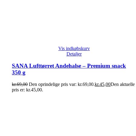
Vis indkøbskurv
Detaljer
SANA Lufttørret Andehalse – Premium snack
350 g
kr.
69,00
Den oprindelige pris var: kr.69,00.
kr.
45,00
Den aktuelle
pris er: kr.45,00.