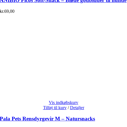
ANIBIO Picos Soft-Snack – Bløde godbidder til hunde
kr.
69,00
Vis indkøbskurv
Tilføj til kurv
/
Detaljer
Pala Pets Rensdyrgevir M – Natursnacks