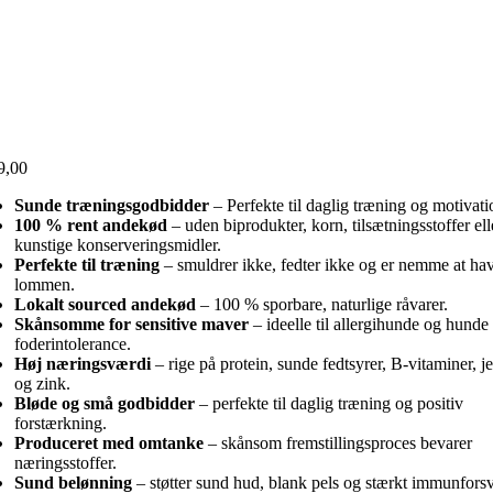
9,00
Sunde træningsgodbidder
– Perfekte til daglig træning og motivati
100 % rent andekød
– uden biprodukter, korn, tilsætningsstoffer ell
kunstige konserveringsmidler.
Perfekte til træning
– smuldrer ikke, fedter ikke og er nemme at hav
lommen.
Lokalt sourced andekød
– 100 % sporbare, naturlige råvarer.
Skånsomme for sensitive maver
– ideelle til allergihunde og hund
foderintolerance.
Høj næringsværdi
– rige på protein, sunde fedtsyrer, B-vitaminer, j
og zink.
Bløde og små godbidder
– perfekte til daglig træning og positiv
forstærkning.
Produceret med omtanke
– skånsom fremstillingsproces bevarer
næringsstoffer.
Sund belønning
– støtter sund hud, blank pels og stærkt immunforsv