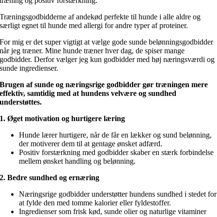
træning og positiv forstærkning.
Træningsgodbidderne af andekød perfekte til hunde i alle aldre og
særligt egnet til hunde med allergi for andre typer af proteiner.
For mig er det super vigtigt at vælge gode sunde belønningsgodbidder
når jeg træner. Mine hunde træner hver dag, de spiser mange
godbidder. Derfor vælger jeg kun godbidder med høj næringsværdi og
sunde ingredienser.
Brugen af sunde og næringsrige godbidder gør træningen mere
effektiv, samtidig med at hundens velvære og sundhed
understøttes.
1. Øget motivation og hurtigere læring
Hunde lærer hurtigere, når de får en lækker og sund belønning,
der motiverer dem til at gentage ønsket adfærd.
Positiv forstærkning med godbidder skaber en stærk forbindelse
mellem ønsket handling og belønning.
2. Bedre sundhed og ernæring
Næringsrige godbidder understøtter hundens sundhed i stedet for
at fylde den med tomme kalorier eller fyldestoffer.
Ingredienser som frisk kød, sunde olier og naturlige vitaminer