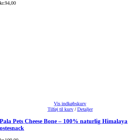
kr.
94,00
Vis indkøbskurv
Tilføj til kurv
/
Detaljer
Pala Pets Cheese Bone – 100% naturlig Himalaya
ostesnack