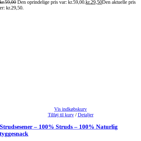
kr.
59,00
Den oprindelige pris var: kr.59,00.
kr.
29,50
Den aktuelle pris
er: kr.29,50.
Vis indkøbskurv
Tilføj til kurv
/
Detaljer
Strudsesener – 100% Struds – 100% Naturlig
tyggesnack