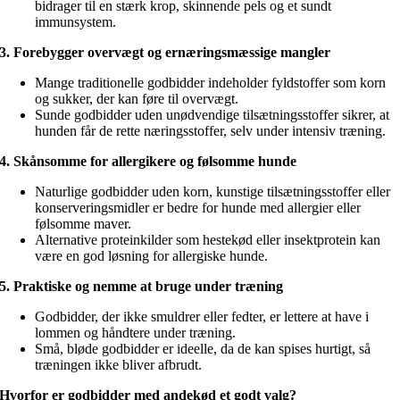
bidrager til en stærk krop, skinnende pels og et sundt
immunsystem.
3. Forebygger overvægt og ernæringsmæssige mangler
Mange traditionelle godbidder indeholder fyldstoffer som korn
og sukker, der kan føre til overvægt.
Sunde godbidder uden unødvendige tilsætningsstoffer sikrer, at
hunden får de rette næringsstoffer, selv under intensiv træning.
4. Skånsomme for allergikere og følsomme hunde
Naturlige godbidder uden korn, kunstige tilsætningsstoffer eller
konserveringsmidler er bedre for hunde med allergier eller
følsomme maver.
Alternative proteinkilder som hestekød eller insektprotein kan
være en god løsning for allergiske hunde.
5. Praktiske og nemme at bruge under træning
Godbidder, der ikke smuldrer eller fedter, er lettere at have i
lommen og håndtere under træning.
Små, bløde godbidder er ideelle, da de kan spises hurtigt, så
træningen ikke bliver afbrudt.
Hvorfor er godbidder med andekød et godt valg?