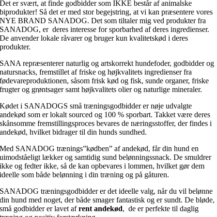
Det er svært, at finde godbidder som IKKE består af animalske
biprodukter! Så det er med stor begejstring, at vi kan præsentere vores
NYE BRAND SANADOG. Det som tiltaler mig ved produkter fra
SANADOG, er deres interesse for sporbarhed af deres ingredienser.
De anvender lokale råvarer og bruger kun kvalitetskød i deres
produkter.
SANA repræsenterer naturlig og artskorrekt hundefoder, godbidder og
natursnacks, fremstillet af friske og højkvalitets ingredienser fra
fødevareproduktionen, såsom frisk kød og fisk, sunde organer, friske
frugter og grøntsager samt højkvalitets olier og naturlige mineraler.
Kødet i SANADOGS små træningsgodbidder er nøje udvalgte
andekød som er lokalt sourced og 100 % sporbart. Takket være deres
skånsomme fremstillingsproces bevares de næringsstoffer, der findes i
andekød, hvilket bidrager til din hunds sundhed.
Med SANADOG trænings”kødben” af andekød, får din hund en
uimodståeligt lækker og samtidig sund belønningssnack. De smuldrer
ikke og fedter ikke, så de kan opbevares i lommen, hvilket gør dem
ideelle som både belønning i din træning og på gåturen.
SANADOG træningsgodbidder er det ideelle valg, når du vil belønne
din hund med noget, der både smager fantastisk og er sundt. De bløde,
små godbidder er lavet af
rent andekød
, de er perfekte til daglig