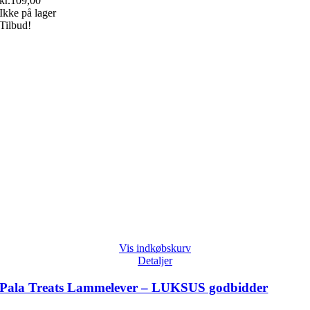
kr.
109,00
Ikke på lager
Tilbud!
Vis indkøbskurv
Detaljer
Pala Treats Lammelever – LUKSUS godbidder