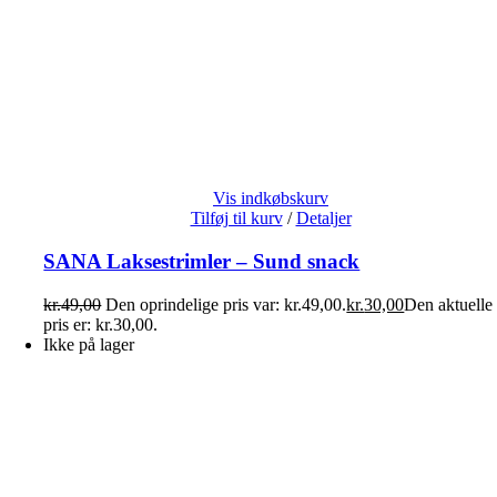
Vis indkøbskurv
Tilføj til kurv
/
Detaljer
SANA Laksestrimler – Sund snack
kr.
49,00
Den oprindelige pris var: kr.49,00.
kr.
30,00
Den aktuelle
pris er: kr.30,00.
Ikke på lager