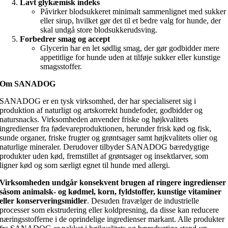
Lavt glykæmisk indeks
Påvirker blodsukkeret minimalt sammenlignet med sukker
eller sirup, hvilket gør det til et bedre valg for hunde, der
skal undgå store blodsukkerudsving.
Forbedrer smag og accept
Glycerin har en let sødlig smag, der gør godbidder mere
appetitlige for hunde uden at tilføje sukker eller kunstige
smagsstoffer.
Om SANADOG
SANADOG er en tysk virksomhed, der har specialiseret sig i
produktion af naturligt og artskorrekt hundefoder, godbidder og
natursnacks. Virksomheden anvender friske og højkvalitets
ingredienser fra fødevareproduktionen, herunder frisk kød og fisk,
sunde organer, friske frugter og grøntsager samt højkvalitets olier og
naturlige mineraler. Derudover tilbyder SANADOG bæredygtige
produkter uden kød, fremstillet af grøntsager og insektlarver, som
ligner kød og som særligt egnet til hunde med allergi.
Virksomheden undgår konsekvent brugen af ringere ingredienser
såsom animalsk- og kødmel, korn, fyldstoffer, kunstige vitaminer
eller konserveringsmidler
. Desuden fravælger de industrielle
processer som ekstrudering eller koldpresning, da disse kan reducere
næringsstofferne i de oprindelige ingredienser markant. Alle produkter