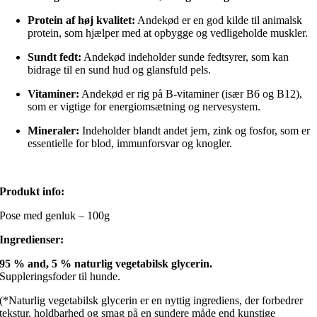
Protein af høj kvalitet:
Andekød er en god kilde til animalsk
protein, som hjælper med at opbygge og vedligeholde muskler.
Sundt fedt:
Andekød indeholder sunde fedtsyrer, som kan
bidrage til en sund hud og glansfuld pels.
Vitaminer:
Andekød er rig på B-vitaminer (især B6 og B12),
som er vigtige for energiomsætning og nervesystem.
Mineraler:
Indeholder blandt andet jern, zink og fosfor, som er
essentielle for blod, immunforsvar og knogler.
Produkt info:
Pose med genluk – 100g
Ingredienser:
95 % and, 5 % naturlig vegetabilsk glycerin.
Suppleringsfoder til hunde.
(*Naturlig vegetabilsk glycerin er en nyttig ingrediens, der forbedrer
tekstur, holdbarhed og smag på en sundere måde end kunstige