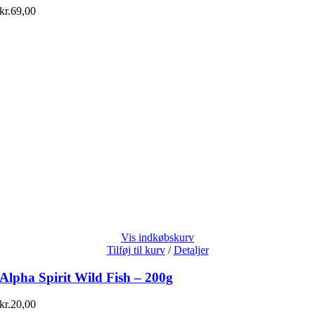
kr.
69,00
Vis indkøbskurv
Tilføj til kurv
/
Detaljer
Alpha Spirit Wild Fish – 200g
kr.
20,00