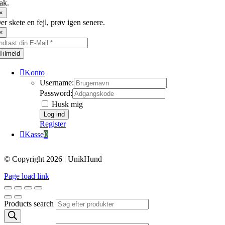
ak.
×
er skete en fejl, prøv igen senere.
×
Tilmeld
Konto
Username:
Password:
Husk mig
Register
Kasse
0
© Copyright 2026 | UnikHund
Page load link
Products search