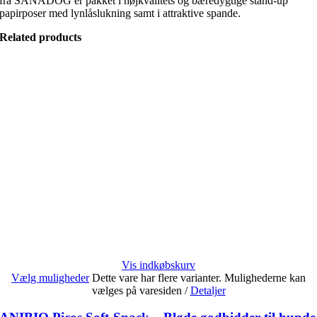
fra SANADOG er pakket i højkvalitets og bæredygtige stand-up
papirposer med lynlåslukning samt i attraktive spande.
Related products
Vis indkøbskurv
Vælg muligheder
Dette vare har flere varianter. Mulighederne kan
vælges på varesiden
/
Detaljer