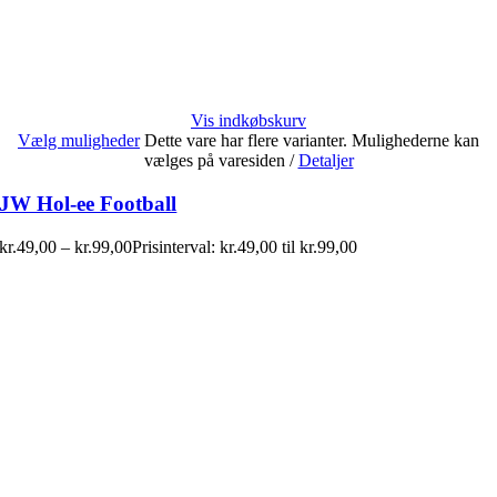
Vis indkøbskurv
Vælg muligheder
Dette vare har flere varianter. Mulighederne kan
vælges på varesiden
/
Detaljer
JW Hol-ee Football
kr.
49,00
–
kr.
99,00
Prisinterval: kr.49,00 til kr.99,00