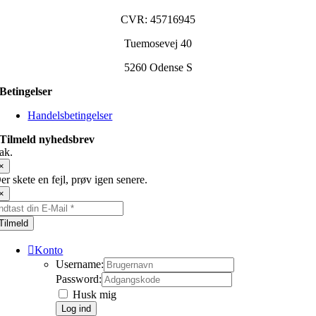
CVR: 45716945
Tuemosevej 40
5260 Odense S
Betingelser
Handelsbetingelser
Tilmeld nyhedsbrev
ak.
×
er skete en fejl, prøv igen senere.
×
Tilmeld
Konto
Username:
Password:
Husk mig