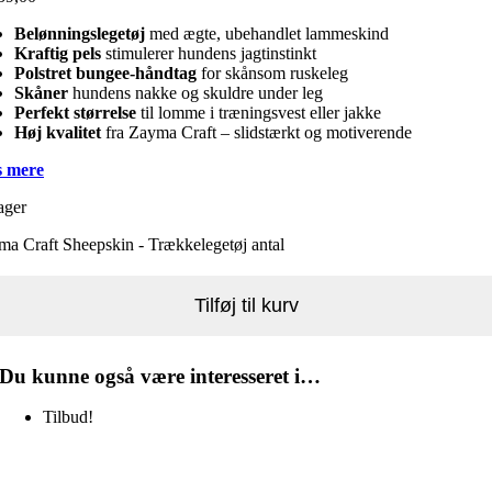
Belønningslegetøj
med ægte, ubehandlet lammeskind
Kraftig pels
stimulerer hundens jagtinstinkt
Polstret bungee-håndtag
for skånsom ruskeleg
Skåner
hundens nakke og skuldre under leg
Perfekt størrelse
til lomme i træningsvest eller jakke
Høj kvalitet
fra Zayma Craft – slidstærkt og motiverende
 mere
ager
a Craft Sheepskin - Trækkelegetøj antal
Tilføj til kurv
Du kunne også være interesseret i…
Tilbud!