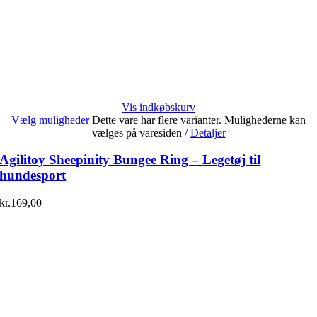
Vis indkøbskurv
Vælg muligheder
Dette vare har flere varianter. Mulighederne kan
vælges på varesiden
/
Detaljer
Agilitoy Sheepinity Bungee Ring – Legetøj til
hundesport
kr.
169,00