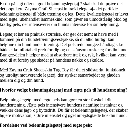
Er du på jagt efter et godt belønningslegetøj ? skal skal du prøve det
det populære Zayma Craft Sheepskin trækkelegetøj– det perfekte
belønningslegetøj til både træning og leg. Dette kvalitetslegetøj er lavet
med ægte, ubehandlet lammeskind, som giver en uimodståelig blød og
kraftig pels, der intensiverer din hunds interesse for sin belønning.
Legetøjet har en praktisk størrelse, der gør det nemt at have med i
lommen på din hundetræningsvest/jakke, så du altid hurtigt kan
belønne din hund under træning. Det polstrede bungee-håndtag sikrer
både et komfortabelt greb for dig og en skånsom ruskeleg for din hund.
Bungee-delen hjælper med at absorbere træk og ryk, hvilket kan være
med til at forebygge skader på hundens nakke og skuldre.
Med Zayma Craft Sheepskin Tug Toy får du et slidstærkt, funktionelt
og utroligt motiverende legetøj, der styrker samarbejdet og glæden
mellem dig og din hund.
Hvorfor vælge belønningslegetøj med ægte pels til hundetræning?
Belønningslegetøj med ægte pels kan gøre en stor forskel i din
hundetræning. Ægte pels intensivere hundens naturlige instinkter og
vækker dens jagt- og byttedrift. Du får et belønningslegetøj, der skaber
højere motivation, større intensitet og øget arbejdsglæde hos din hund.
Fordelene ved belønningslegetøj med ægte pels: