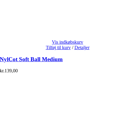
Vis indkøbskurv
Tilføj til kurv
/
Detaljer
NylCot Soft Ball Medium
kr.
139,00