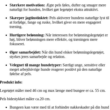
Stærkere motivation:
Ægte pels føles, dufter og smager mere
naturligt for hunden, hvilket gør legetøjet ekstra attraktivt.
Skærper jagtinstinktet:
Pels aktiverer hundens naturlige lyst til
at forfølge, fange og ruske, hvilket giver en mere engageret
træning.
Hurtigere belønning:
Når interessen for belønningslegetøjet er
høj, bliver belønningen mere effektiv, og træningen mere
fokuseret.
Øger samarbejdet:
Når din hund elsker belønningslegetøjet,
styrkes jeres samarbejde og relation.
Velegnet til mange hundetyper:
Særligt unge, sensitive eller
meget arbejdsivrige hunde reagerer positivt på den naturlige
følelse af pels.
Produkt info:
Legetøjet måler med 46 cm og max længe med bungee er ca. 55 cm.
Pels bidestykket måler ca.20 cm.
Bungeen kan være med til at forhindre nakkeskader på din hund