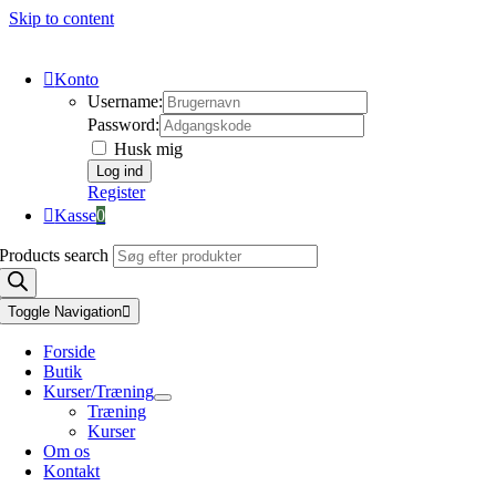
Skip to content
Konto
Username:
Password:
Husk mig
Register
Kasse
0
Products search
Toggle Navigation
Forside
Butik
Kurser/Træning
Træning
Kurser
Om os
Kontakt