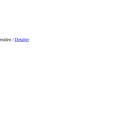
residen
/
Detaljer