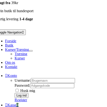
agt fra
39kr
n butik til hundesport
rtig levering
1-4 dage
oggle Navigation
Forside
Butik
Kurser/Træning
Træning
Kurser
Om os
Kontakt
Konto
Username:
Password:
Husk mig
Register
Kasse
0