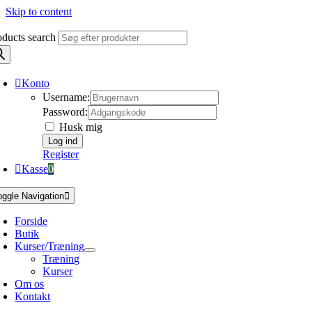
Skip to content
oducts search
Konto
Username:
Password:
Husk mig
Register
Kasse
0
oggle Navigation
Forside
Butik
Kurser/Træning
Træning
Kurser
Om os
Kontakt