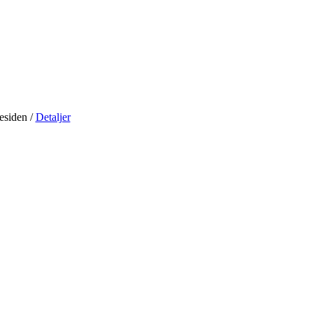
residen
/
Detaljer