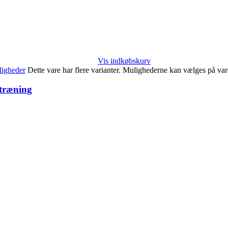
Vis indkøbskurv
igheder
Dette vare har flere varianter. Mulighederne kan vælges på va
etræning