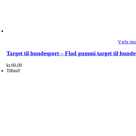
Vælg mul
Target til hundesport – Flad gummi target til hund
kr.
60,00
Tilbud!