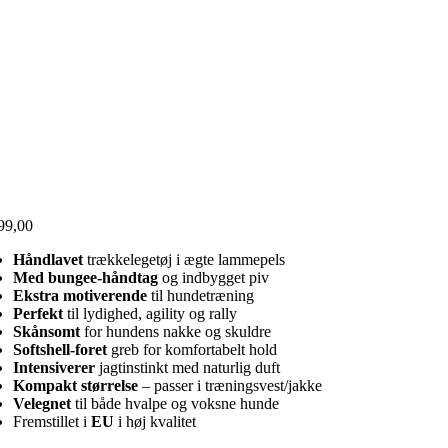
99,00
Håndlavet
trækkelegetøj i ægte lammepels
Med bungee-håndtag
og indbygget piv
Ekstra motiverende
til hundetræning
Perfekt
til lydighed, agility og rally
Skånsomt
for hundens nakke og skuldre
Softshell-foret
greb for komfortabelt hold
Intensiverer
jagtinstinkt med naturlig duft
Kompakt størrelse
– passer i træningsvest/jakke
Velegnet
til både hvalpe og voksne hunde
Fremstillet i
EU
i høj kvalitet