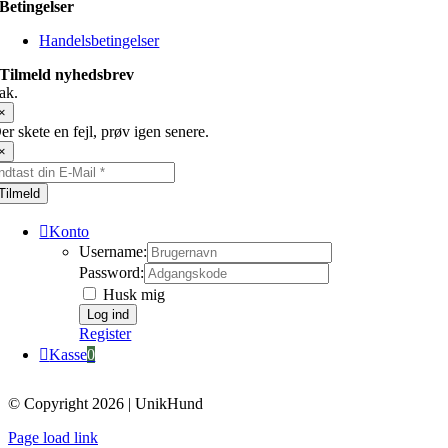
Betingelser
Handelsbetingelser
Tilmeld nyhedsbrev
ak.
×
er skete en fejl, prøv igen senere.
×
Tilmeld
Konto
Username:
Password:
Husk mig
Register
Kasse
0
© Copyright 2026 | UnikHund
Page load link