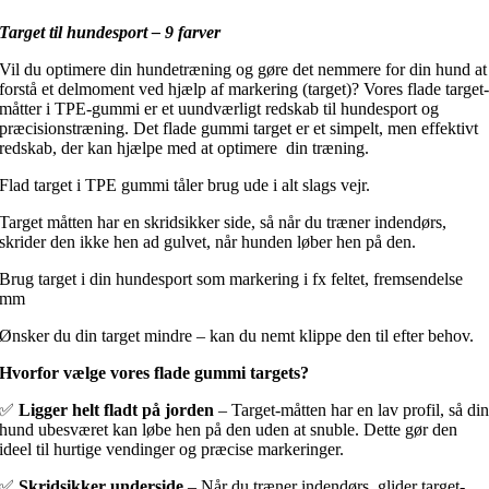
Target til hundesport – 9 farver
Vil du optimere din hundetræning og gøre det nemmere for din hund at
forstå et delmoment ved hjælp af markering (target)? Vores flade target
måtter i TPE-gummi er et uundværligt redskab til hundesport og
præcisionstræning. Det flade gummi target er et simpelt, men effektivt
redskab, der kan hjælpe med at optimere din træning.
Flad target i TPE gummi tåler brug ude i alt slags vejr.
Target måtten har en skridsikker side, så når du træner indendørs,
skrider den ikke hen ad gulvet, når hunden løber hen på den.
Brug target i din hundesport som markering i fx feltet, fremsendelse
mm
Ønsker du din target mindre – kan du nemt klippe den til efter behov.
Hvorfor vælge vores flade gummi targets?
✅
Ligger helt fladt på jorden
– Target-måtten har en lav profil, så di
hund ubesværet kan løbe hen på den uden at snuble. Dette gør den
ideel til hurtige vendinger og præcise markeringer.
✅
Skridsikker underside
– Når du træner indendørs, glider target-