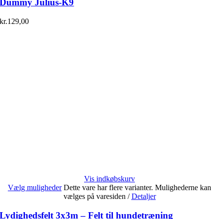
Dummy Julius-K9
kr.
129,00
Vis indkøbskurv
Vælg muligheder
Dette vare har flere varianter. Mulighederne kan
vælges på varesiden
/
Detaljer
Lydighedsfelt 3x3m – Felt til hundetræning