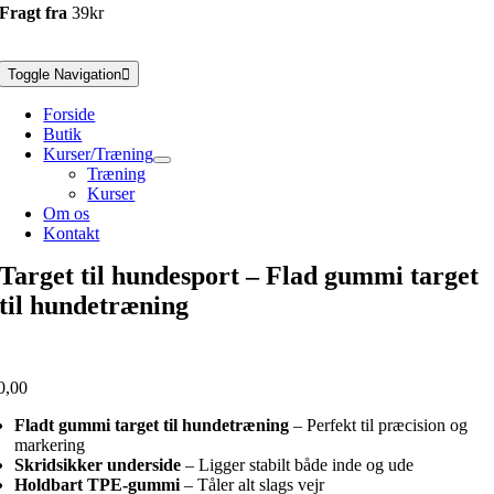
Fragt fra
39kr
Toggle Navigation
Forside
Butik
Kurser/Træning
Træning
Kurser
Om os
Kontakt
Target til hundesport – Flad gummi target
til hundetræning
0,00
Fladt gummi target til hundetræning
– Perfekt til præcision og
markering
Skridsikker underside
– Ligger stabilt både inde og ude
Holdbart TPE-gummi
– Tåler alt slags vejr