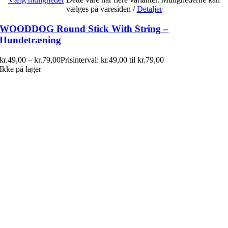
vælges på varesiden
/
Detaljer
WOODDOG Round Stick With String –
Hundetræning
kr.
49,00
–
kr.
79,00
Prisinterval: kr.49,00 til kr.79,00
Ikke på lager