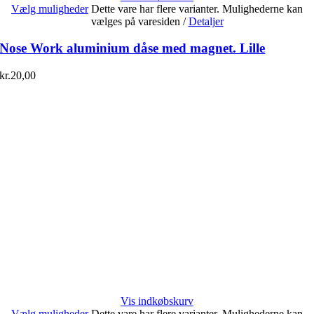
Vælg muligheder
Dette vare har flere varianter. Mulighederne kan
vælges på varesiden
/
Detaljer
Nose Work aluminium dåse med magnet. Lille
kr.
20,00
Vis indkøbskurv
Vælg muligheder
Dette vare har flere varianter. Mulighederne kan