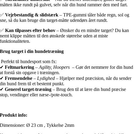
måtten ikke rundt på gulvet, selv når din hund rammer den med fart.
✅
Vejrbestandig & slidstærk
– TPE-gummi tåler både regn, sol og
sne, så du kan bruge din target-måtte udendørs året rundt.
✅
Kan tilpasses efter behov
– Ønsker du en mindre target? Du kan
nemt klippe måtten til den ønskede størrelse uden at miste
funktionaliteten.
Brug target i din hundetræning
Perfekt til hundesport som fx:
✔
Feltmarkering
–
Agility, Hoopers
– Gør det nemmere for din hund
at forstå sin opgave i træningen.
✔
Fremsendelse
–
Lydighed
– Hjælper med præcision, når du sender
din hund frem til et bestemt punkt.
✔
Generel target-træning
– Brug den til at lære din hund præcise
stop, vendinger eller næse-/pote-touch.
Produkt info:
Dimensioner: Ø 23 cm , Tykkelse 2mm