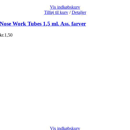
Vis indkøbskurv
Tilføj til kurv
/
Detaljer
Nose Work Tubes 1,5 ml. Ass. farver
kr.
1,50
Vis indkøbskurv