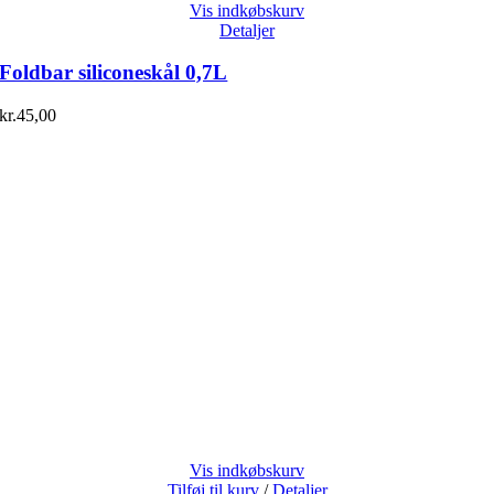
Vis indkøbskurv
Detaljer
Foldbar siliconeskål 0,7L
kr.
45,00
Vis indkøbskurv
Tilføj til kurv
/
Detaljer