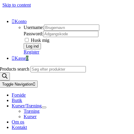
Skip to content
Konto
Username:
Password:
Husk mig
Register
Kasse
0
Products search
Toggle Navigation
Forside
Butik
Kurser/Træning
Træning
Kurser
Om os
Kontakt