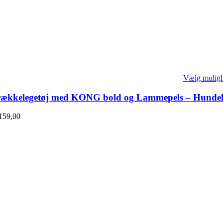
Vælg mulig
rækkelegetøj med KONG bold og Lammepels – Hundel
159,00