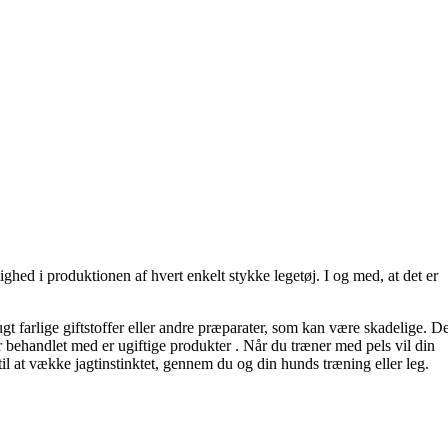
ghed i produktionen af hvert enkelt stykke legetøj. I og med, at det er
t farlige giftstoffer eller andre præparater, som kan være skadelige. D
r behandlet med er ugiftige produkter . Når du træner med pels vil din
til at vække jagtinstinktet, gennem du og din hunds træning eller leg.