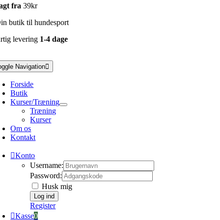
agt fra
39kr
n butik til hundesport
rtig levering
1-4 dage
oggle Navigation
Forside
Butik
Kurser/Træning
Træning
Kurser
Om os
Kontakt
Konto
Username:
Password:
Husk mig
Register
Kasse
0