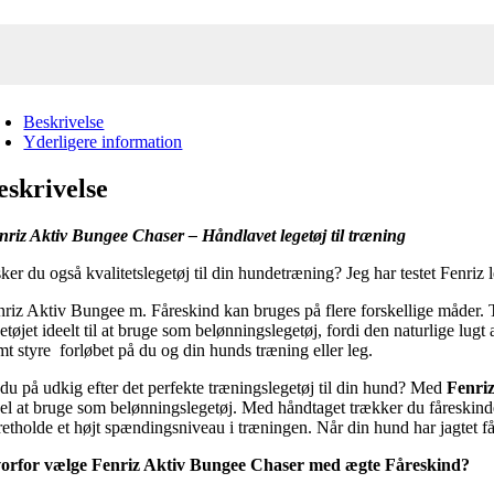
Beskrivelse
Yderligere information
eskrivelse
nriz Aktiv Bungee Chaser – Håndlavet legetøj til træning
ker du også kvalitetslegetøj til din hundetræning? Jeg har testet Fenriz 
nriz Aktiv Bungee m. Fåreskind kan bruges på flere forskellige måder. 
etøjet ideelt til at bruge som belønningslegetøj, fordi den naturlige lug
mt styre forløbet på du og din hunds træning eller leg.
 du på udkig efter det perfekte træningslegetøj til din hund? Med
Fenri
eel at bruge som belønningslegetøj. Med håndtaget trækker du fåreskinde
retholde et højt spændingsniveau i træningen. Når din hund har jagtet få
orfor vælge Fenriz Aktiv Bungee Chaser med ægte Fåreskind?