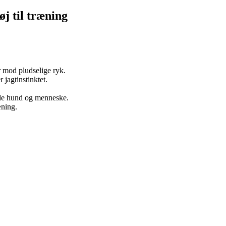
j til træning
 mod pludselige ryk.
jagtinstinktet.
både hund og menneske.
æning.