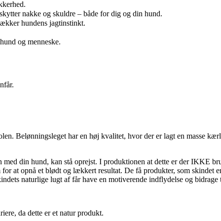
kkerhed.
skytter nakke og skuldre – både for dig og din hund.
ækker hundens jagtinstinkt.
de hund og menneske.
nfår.
len. Belønningsleget har en høj kvalitet, hvor der er lagt en masse kærli
 med din hund, kan stå oprejst. I produktionen at dette er der IKKE brug
for at opnå et blødt og lækkert resultat. De få produkter, som skindet e
indets naturlige lugt af får have en motiverende indflydelse og bidrage 
re, da dette er et natur produkt.