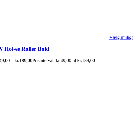
Vælg mulig
 Hol-ee Roller Bold
49,00
–
kr.
189,00
Prisinterval: kr.49,00 til kr.189,00