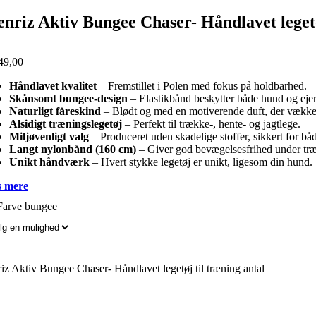
enriz Aktiv Bungee Chaser- Håndlavet legetø
49,00
Håndlavet kvalitet
– Fremstillet i Polen med fokus på holdbarhed.
Skånsomt bungee-design
– Elastikbånd beskytter både hund og ejer
Naturligt fåreskind
– Blødt og med en motiverende duft, der vækker 
Alsidigt træningslegetøj
– Perfekt til trække-, hente- og jagtlege.
Miljøvenligt valg
– Produceret uden skadelige stoffer, sikkert for 
Langt nylonbånd (160 cm)
– Giver god bevægelsesfrihed under tr
Unikt håndværk
– Hvert stykke legetøj er unikt, ligesom din hund.
 mere
Farve bungee
iz Aktiv Bungee Chaser- Håndlavet legetøj til træning antal