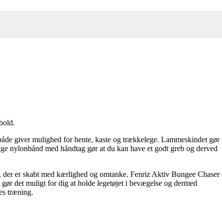
bold.
t både giver mulighed for hente, kaste og trækkelege. Lammeskindet gør
kraftige nylonbånd med håndtag gør at du kan have et godt greb og derved
øj, der er skabt med kærlighed og omtanke. Fenriz Aktiv Bungee Chaser 
 gør det muligt for dig at holde legetøjet i bevægelse og dermed
es træning.