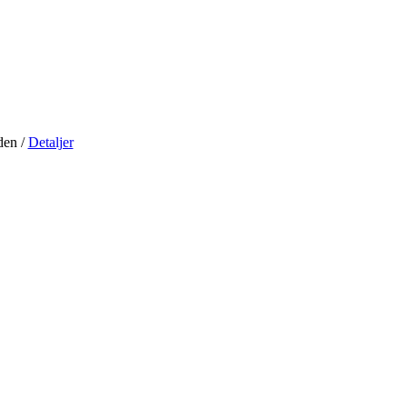
iden
/
Detaljer