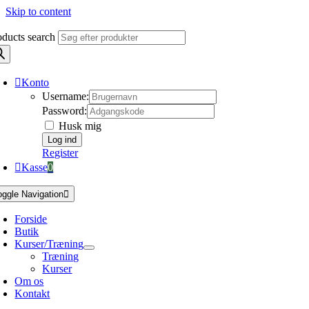
Skip to content
oducts search
Konto
Username:
Password:
Husk mig
Register
Kasse
0
oggle Navigation
Forside
Butik
Kurser/Træning
Træning
Kurser
Om os
Kontakt