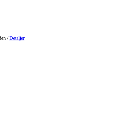
iden
/
Detaljer