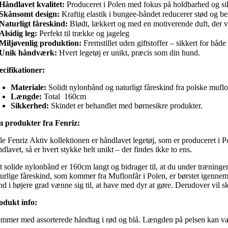
Håndlavet kvalitet:
Produceret i Polen med fokus på holdbarhed og si
Skånsomt design:
Kraftig elastik i bungee-båndet reducerer stød og be
Naturligt fåreskind:
Blødt, lækkert og med en motiverende duft, der v
Alsidig leg:
Perfekt til trække og jageleg
Miljøvenlig produktion:
Fremstillet uden giftstoffer – sikkert for bå
Unik håndværk:
Hvert legetøj er unikt, præcis som din hund.
ecifikationer:
Materiale:
Solidt nylonbånd og naturligt fåreskind fra polske muflo
Længde:
Total 160cm
Sikkerhed:
Skindet er behandlet med børnesikre produkter.
 produkter fra Fenriz:
e Fenriz Aktiv kollektionen er håndlavet legetøj, som er produceret i Po
dlavet, så er hvert stykke helt unikt – der findes ikke to ens.
t solide nylonbånd er 160cm langt og bidrager til, at du under træningen
turlige fåreskind, som kommer fra Muflonfår i Polen, er børstet igennem 
nd i højere grad vænne sig til, at have med dyr at gøre. Derudover vil sk
odukt info:
mmer med assorterede håndtag i rød og blå. Længden på pelsen kan varie