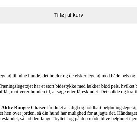
Tilføj til kurv
legetøj til mine hunde, det holder og de elsker legetøj med både pels og 
Træningslegetøjet har et stort bidestykke med lækker blød pels, hvilke
t af får, motiverer hunden til, at søge efter fåreskindet. Det solide og 
z Aktiv Bungee Chaser
får du et alsidigt og holdbart belønningsleget
t hen over jorden, så din hund har mulighed for at jagte det. Håndtaget
reskindet, så lad den fange “byttet” og på den måde blive belønnet i jer