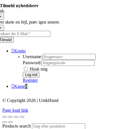
Tilmeld nyhedsbrev
ak.
×
er skete en fejl, prøv igen senere.
×
Tilmeld
Konto
Username:
Password:
Husk mig
Register
Kasse
0
© Copyright 2026 | UnikHund
Page load link
Products search