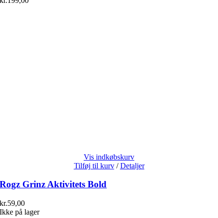
kr.
199,00
Vis indkøbskurv
Tilføj til kurv
/
Detaljer
Rogz Grinz Aktivitets Bold
kr.
59,00
Ikke på lager