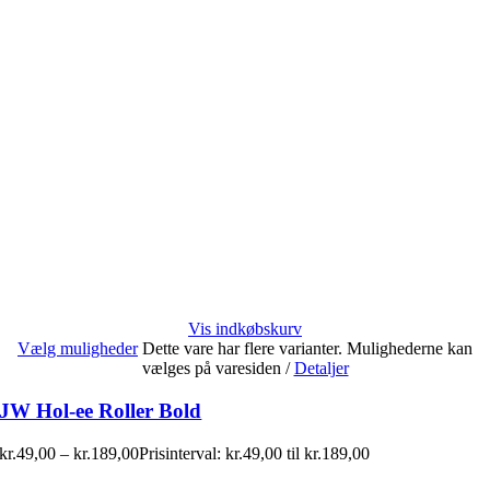
Vis indkøbskurv
Vælg muligheder
Dette vare har flere varianter. Mulighederne kan
vælges på varesiden
/
Detaljer
JW Hol-ee Roller Bold
kr.
49,00
–
kr.
189,00
Prisinterval: kr.49,00 til kr.189,00