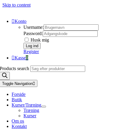
Skip to content
Konto
Username:
Password:
Husk mig
Register
Kasse
0
Products search
Toggle Navigation
Forside
Butik
Kurser/Træning
Træning
Kurser
Om os
Kontakt