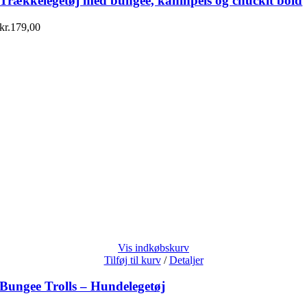
Trækkelegetøj med bungee, kaninpels og chuckit bold
kr.
179,00
Vis indkøbskurv
Tilføj til kurv
/
Detaljer
Bungee Trolls – Hundelegetøj