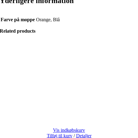
Yderligere information
Farve på moppe
Orange, Blå
Related products
Vis indkøbskurv
Tilføj til kurv
/
Detaljer