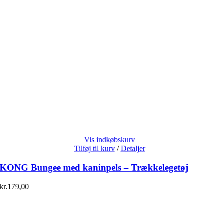
Vis indkøbskurv
Tilføj til kurv
/
Detaljer
KONG Bungee med kaninpels – Trækkelegetøj
kr.
179,00