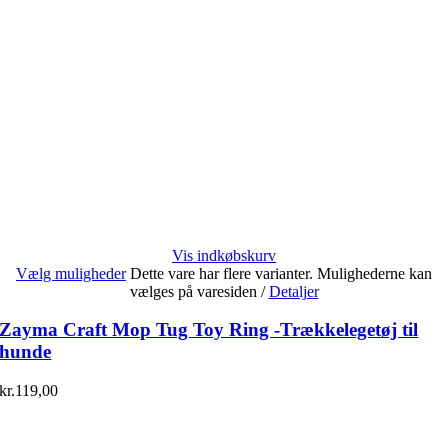
Vis indkøbskurv
Vælg muligheder
Dette vare har flere varianter. Mulighederne kan
vælges på varesiden
/
Detaljer
Zayma Craft Mop Tug Toy Ring -Trækkelegetøj til
hunde
kr.
119,00