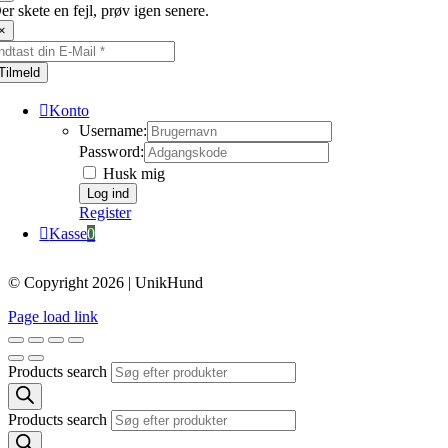
er skete en fejl, prøv igen senere.
×
Tilmeld
Konto
Username:
Password:
Husk mig
Register
Kasse
0
© Copyright 2026 | UnikHund
Page load link
Products search
Products search