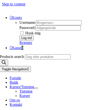
Skip to content
Konto
Username:
Password:
Husk mig
Register
Kasse
0
Products search
Toggle Navigation
Forside
Butik
Kurser/Træning
Træning
Kurser
Om os
Kontakt