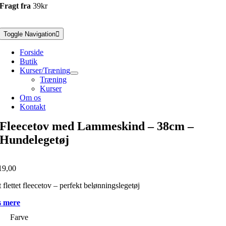
Fragt fra
39kr
Toggle Navigation
Forside
Butik
Kurser/Træning
Træning
Kurser
Om os
Kontakt
Fleecetov med Lammeskind – 38cm –
Hundelegetøj
19,00
 flettet fleecetov – perfekt belønningslegetøj
 mere
Farve