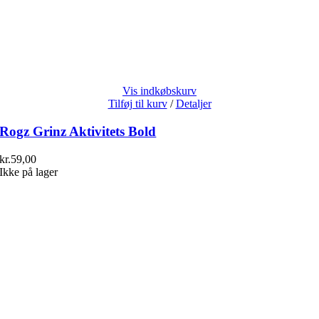
Vis indkøbskurv
Tilføj til kurv
/
Detaljer
Rogz Grinz Aktivitets Bold
kr.
59,00
Ikke på lager