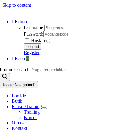
Skip to content
Konto
Username:
Password:
Husk mig
Register
Kasse
0
Products search
Toggle Navigation
Forside
Butik
Kurser/Træning
Træning
Kurser
Om os
Kontakt