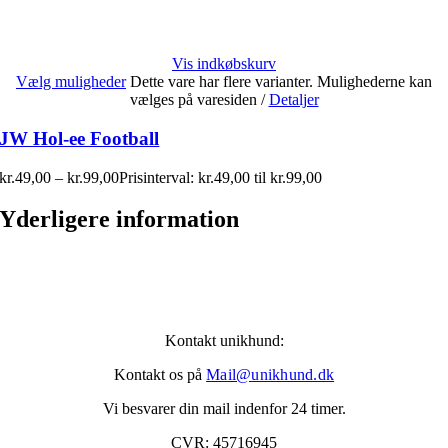
Vis indkøbskurv
Vælg muligheder
Dette vare har flere varianter. Mulighederne kan
vælges på varesiden
/
Detaljer
JW Hol-ee Football
kr.
49,00
–
kr.
99,00
Prisinterval: kr.49,00 til kr.99,00
Yderligere information
Kontakt unikhund:
Kontakt os på
Mail@unikhund.dk
Vi besvarer din mail indenfor 24 timer.
CVR: 45716945