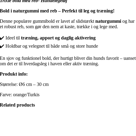
Trixie bold med reb- Hundelegetøj
Bold i naturgummi med reb – Perfekt til leg og træning!
Denne populære gummibold er lavet af slidstærkt
naturgummi
og har
et robust reb, som gør den nem at kaste, trække i og lege med.
✔️ Ideel til
træning, apport og daglig aktivering
✔️ Holdbar og velegnet til både små og store hunde
En sjov og funktionel bold, der hurtigt bliver din hunds favorit – uanset
om det er til hverdagsleg i haven eller aktiv træning.
Produkt info:
Størrelse: Ø6 cm – 30 cm
Farve: orange/Turkis
Related products