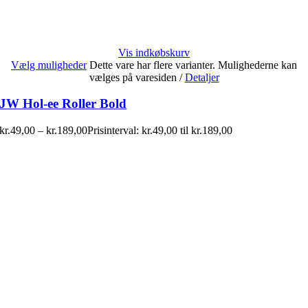
Vis indkøbskurv
Vælg muligheder
Dette vare har flere varianter. Mulighederne kan
vælges på varesiden
/
Detaljer
JW Hol-ee Roller Bold
kr.
49,00
–
kr.
189,00
Prisinterval: kr.49,00 til kr.189,00