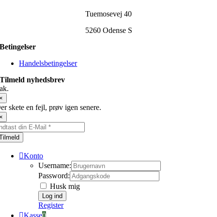
Tuemosevej 40
5260 Odense S
Betingelser
Handelsbetingelser
Tilmeld nyhedsbrev
ak.
×
er skete en fejl, prøv igen senere.
×
Tilmeld
Konto
Username:
Password:
Husk mig
Register
Kasse
0