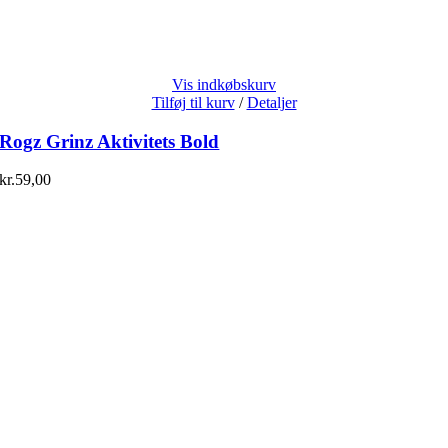
Vis indkøbskurv
Tilføj til kurv
/
Detaljer
Rogz Grinz Aktivitets Bold
kr.
59,00