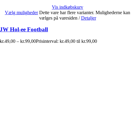
Vis indkøbskurv
Vælg muligheder
Dette vare har flere varianter. Mulighederne kan
vælges på varesiden
/
Detaljer
JW Hol-ee Football
kr.
49,00
–
kr.
99,00
Prisinterval: kr.49,00 til kr.99,00