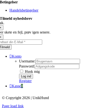
Betingelser
Handelsbetingelser
Tilmeld nyhedsbrev
ak.
×
er skete en fejl, prøv igen senere.
×
Tilmeld
Konto
Username:
Password:
Husk mig
Register
Kasse
0
© Copyright 2026 | UnikHund
Page load link