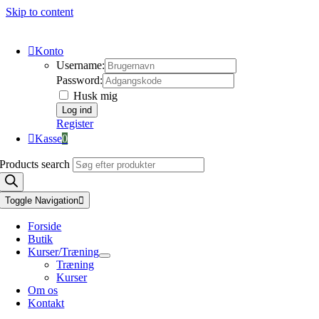
Skip to content
Konto
Username:
Password:
Husk mig
Register
Kasse
0
Products search
Toggle Navigation
Forside
Butik
Kurser/Træning
Træning
Kurser
Om os
Kontakt