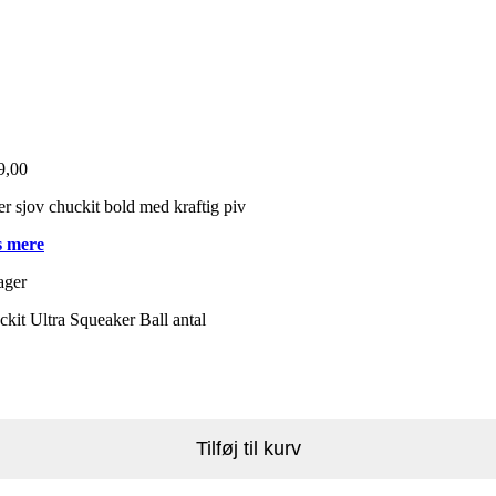
9,00
r sjov chuckit bold med kraftig piv
 mere
ager
kit Ultra Squeaker Ball antal
Tilføj til kurv