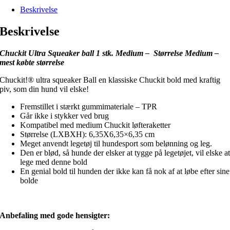
Beskrivelse
Beskrivelse
Chuckit Ultra Squeaker ball 1 stk. Medium – Størrelse Medium –
mest købte størrelse
Chuckit!® ultra squeaker Ball en klassiske Chuckit bold med kraftig
piv, som din hund vil elske!
Fremstillet i stærkt gummimateriale – TPR
Går ikke i stykker ved brug
Kompatibel med medium Chuckit løfteraketter
Størrelse (LXBXH): 6,35X6,35×6,35 cm
Meget anvendt legetøj til hundesport som belønning og leg.
Den er blød, så hunde der elsker at tygge på legetøjet, vil elske a
lege med denne bold
En genial bold til hunden der ikke kan få nok af at løbe efter sine
bolde
Anbefaling med gode hensigter: