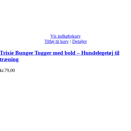
Vis indkøbskurv
Tilføj til kurv
/
Detaljer
Trixie Bungee Tugger med bold – Hundelegetøj til
træning
kr.
79,00