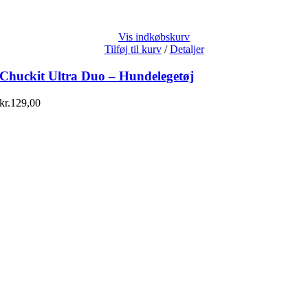
Vis indkøbskurv
Tilføj til kurv
/
Detaljer
Chuckit Ultra Duo – Hundelegetøj
kr.
129,00