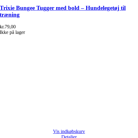
Trixie Bungee Tugger med bold – Hundelegetøj til
træning
kr.
79,00
Ikke på lager
Vis indkøbskurv
Detaljer