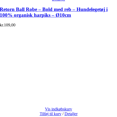
Retorn Ball Robe – Bold med reb – Hundelegetøj i
100% organisk harpiks – Ø10cm
kr.
109,00
Vis indkøbskurv
Tilføj til kurv
/
Detaljer