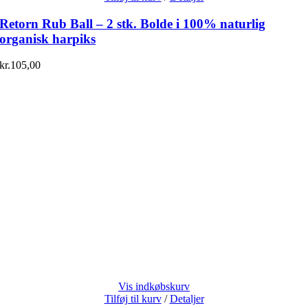
Retorn Rub Ball – 2 stk. Bolde i 100% naturlig
organisk harpiks
kr.
105,00
Vis indkøbskurv
Tilføj til kurv
/
Detaljer