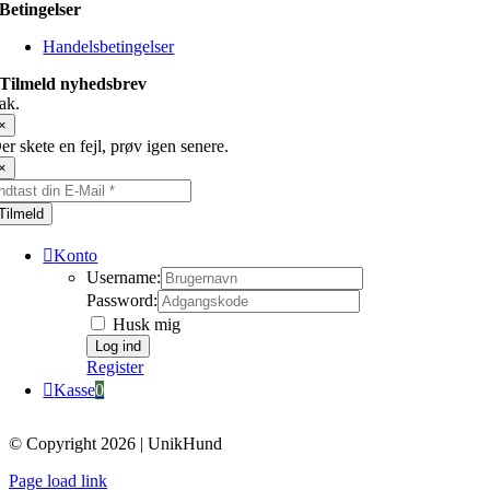
Betingelser
Handelsbetingelser
Tilmeld nyhedsbrev
ak.
×
er skete en fejl, prøv igen senere.
×
Tilmeld
Konto
Username:
Password:
Husk mig
Register
Kasse
0
© Copyright 2026 | UnikHund
Page load link