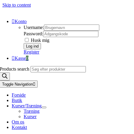
Skip to content
Konto
Username:
Password:
Husk mig
Register
Kasse
0
Products search
Toggle Navigation
Forside
Butik
Kurser/Træning
Træning
Kurser
Om os
Kontakt