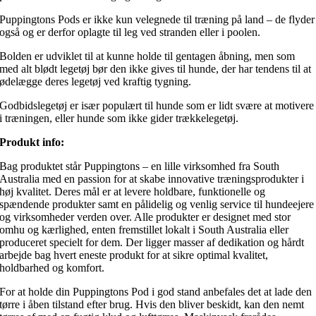
Puppingtons Pods er ikke kun velegnede til træning på land – de flyder
også og er derfor oplagte til leg ved stranden eller i poolen.
Bolden er udviklet til at kunne holde til gentagen åbning, men som
med alt blødt legetøj bør den ikke gives til hunde, der har tendens til at
ødelægge deres legetøj ved kraftig tygning.
Godbidslegetøj er især populært til hunde som er lidt svære at motivere
i træningen, eller hunde som ikke gider trækkelegetøj.
Produkt info:
Bag produktet står Puppingtons – en lille virksomhed fra South
Australia med en passion for at skabe innovative træningsprodukter i
høj kvalitet. Deres mål er at levere holdbare, funktionelle og
spændende produkter samt en pålidelig og venlig service til hundeejere
og virksomheder verden over. Alle produkter er designet med stor
omhu og kærlighed, enten fremstillet lokalt i South Australia eller
produceret specielt for dem. Der ligger masser af dedikation og hårdt
arbejde bag hvert eneste produkt for at sikre optimal kvalitet,
holdbarhed og komfort.
For at holde din Puppingtons Pod i god stand anbefales det at lade den
tørre i åben tilstand efter brug. Hvis den bliver beskidt, kan den nemt