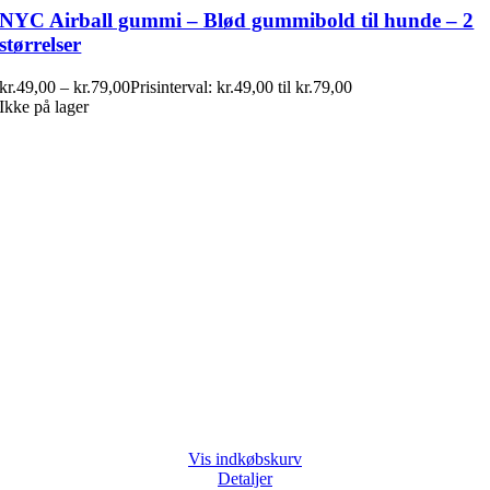
NYC Airball gummi – Blød gummibold til hunde – 2
størrelser
kr.
49,00
–
kr.
79,00
Prisinterval: kr.49,00 til kr.79,00
Ikke på lager
Vis indkøbskurv
Detaljer