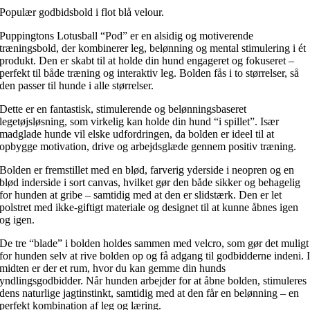
Populær godbidsbold i flot blå velour.
Puppingtons Lotusball “Pod” er en alsidig og motiverende
træningsbold, der kombinerer leg, belønning og mental stimulering i ét
produkt. Den er skabt til at holde din hund engageret og fokuseret –
perfekt til både træning og interaktiv leg. Bolden fås i to størrelser, så
den passer til hunde i alle størrelser.
Dette er en fantastisk, stimulerende og belønningsbaseret
legetøjsløsning, som virkelig kan holde din hund “i spillet”. Især
madglade hunde vil elske udfordringen, da bolden er ideel til at
opbygge motivation, drive og arbejdsglæde gennem positiv træning.
Bolden er fremstillet med en blød, farverig yderside i neopren og en
blød inderside i sort canvas, hvilket gør den både sikker og behagelig
for hunden at gribe – samtidig med at den er slidstærk. Den er let
polstret med ikke-giftigt materiale og designet til at kunne åbnes igen
og igen.
De tre “blade” i bolden holdes sammen med velcro, som gør det muligt
for hunden selv at rive bolden op og få adgang til godbidderne indeni. 
midten er der et rum, hvor du kan gemme din hunds
yndlingsgodbidder. Når hunden arbejder for at åbne bolden, stimuleres
dens naturlige jagtinstinkt, samtidig med at den får en belønning – en
perfekt kombination af leg og læring.