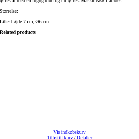
tørres af med en fugtig klud og lufttørres. Maskinvask frarådes.
Størrelse:
Lille: højde 7 cm, Ø6 cm
Related products
Vis indkøbskurv
Tilføj til kurv
/
Detaljer