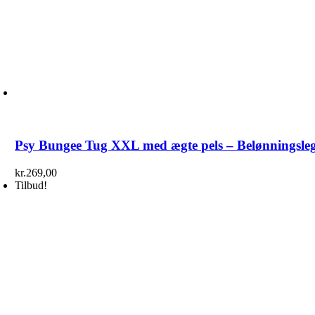
Psy Bungee Tug XXL med ægte pels – Belønningslege
kr.
269,00
Tilbud!