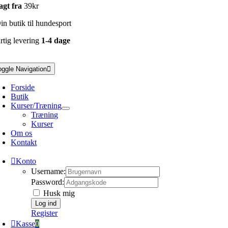
agt fra
39kr
n butik til hundesport
rtig levering
1-4 dage
oggle Navigation
Forside
Butik
Kurser/Træning
Træning
Kurser
Om os
Kontakt
Konto
Username:
Password:
Husk mig
Register
Kasse
0