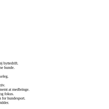
j byttedrift.
sne hunde.
keleg.
.
tiv.
 nemt at medbringe.
og fokus.
n for hundesport.
bidder.