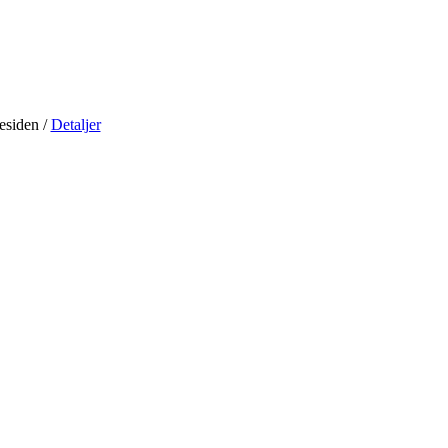
residen
/
Detaljer