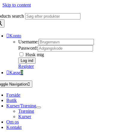
Skip to content
oducts search
Konto
Username:
Password:
Husk mig
Register
Kasse
0
oggle Navigation
Forside
Butik
Kurser/Træning
Træning
Kurser
Om os
Kontakt