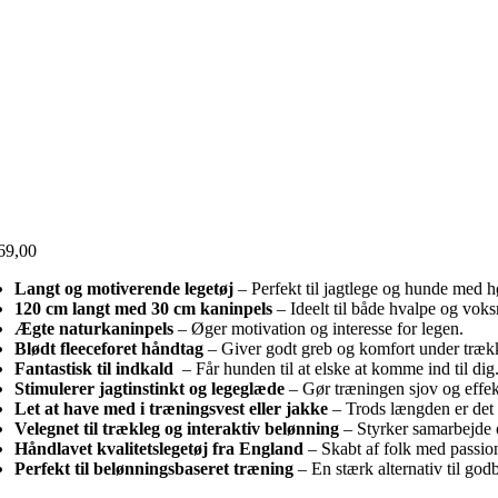
69,00
Langt og motiverende legetøj
– Perfekt til jagtlege og hunde med hø
120 cm langt med 30 cm kaninpels
– Ideelt til både hvalpe og vok
Ægte naturkaninpels
– Øger motivation og interesse for legen.
Blødt fleeceforet håndtag
– Giver godt greb og komfort under træk
Fantastisk til indkald
– Får hunden til at elske at komme ind til dig
Stimulerer jagtinstinkt og legeglæde
– Gør træningen sjov og effek
Let at have med i træningsvest eller jakke
– Trods længden er det
Velegnet til trækleg og interaktiv belønning
– Styrker samarbejde 
Håndlavet kvalitetslegetøj fra England
– Skabt af folk med passio
Perfekt til belønningsbaseret træning
– En stærk alternativ til god