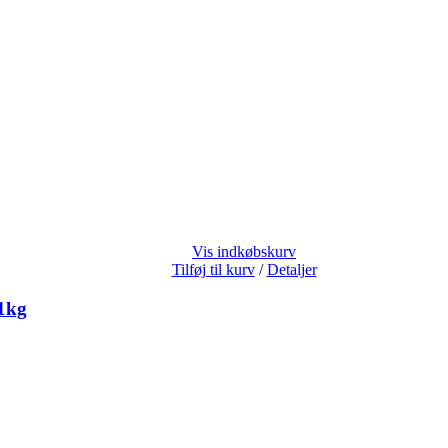
Vis indkøbskurv
Tilføj til kurv
/
Detaljer
1kg