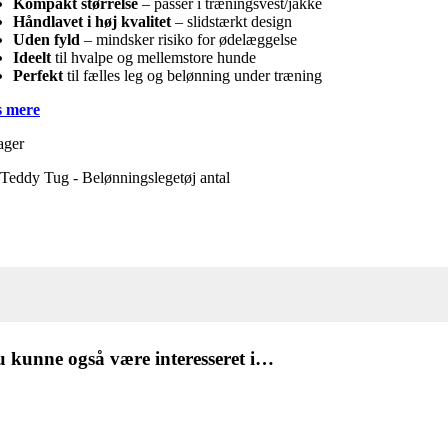
Kompakt størrelse
– passer i træningsvest/jakke
Håndlavet i høj kvalitet
– slidstærkt design
Uden fyld
– mindsker risiko for ødelæggelse
Ideelt
til hvalpe og mellemstore hunde
Perfekt
til fælles leg og belønning under træning
 mere
ager
Teddy Tug - Belønningslegetøj antal
 kunne også være interesseret i…