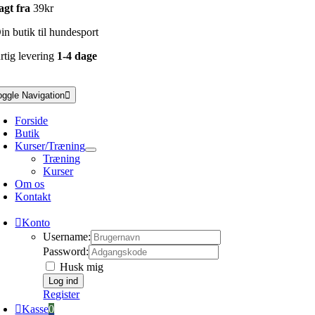
agt fra
39kr
n butik til hundesport
rtig levering
1-4 dage
oggle Navigation
Forside
Butik
Kurser/Træning
Træning
Kurser
Om os
Kontakt
Konto
Username:
Password:
Husk mig
Register
Kasse
0