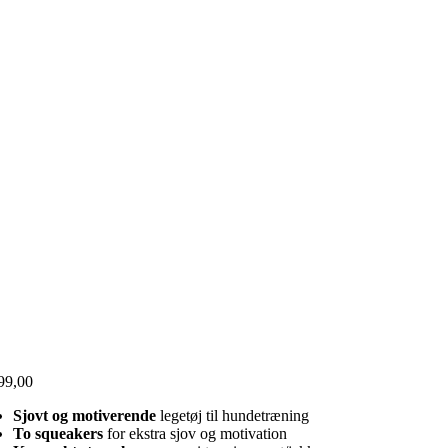
99,00
Sjovt og motiverende
legetøj til hundetræning
To squeakers
for ekstra sjov og motivation