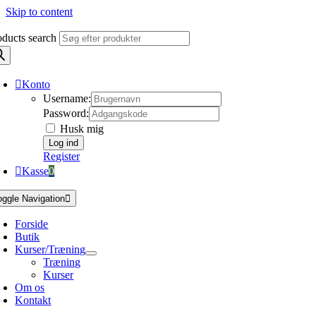
Skip to content
oducts search
Konto
Username:
Password:
Husk mig
Register
Kasse
0
oggle Navigation
Forside
Butik
Kurser/Træning
Træning
Kurser
Om os
Kontakt