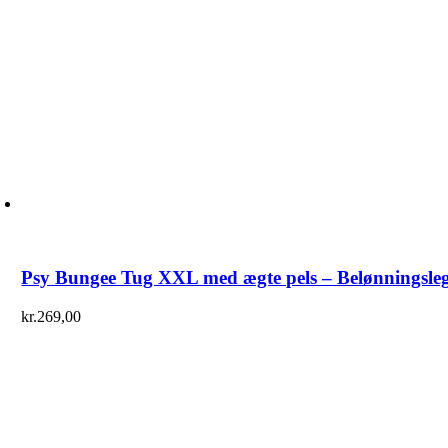
Psy Bungee Tug XXL med ægte pels – Belønningslege
kr.
269,00