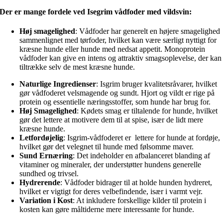
Der er mange fordele ved Isegrim vådfoder med vildsvin:
Høj smagelighed
: Vådfoder har generelt en højere smagelighed
sammenlignet med tørfoder, hvilket kan være særligt nyttigt for
kræsne hunde eller hunde med nedsat appetit. Monoprotein
vådfoder kan give en intens og attraktiv smagsoplevelse, der kan
tiltrække selv de mest kræsne hunde.
Naturlige Ingredienser
: Isgrim bruger kvalitetsråvarer, hvilket
gør vådfoderet velsmagende og sundt. Hjort og vildt er rige på
protein og essentielle næringsstoffer, som hunde har brug for.
Høj Smagelighed
: Kødets smag er tiltalende for hunde, hvilket
gør det lettere at motivere dem til at spise, især de lidt mere
kræsne hunde.
Letfordøjelig
: Isgrim-vådfoderet er lettere for hunde at fordøje,
hvilket gør det velegnet til hunde med følsomme maver.
Sund Ernæring
: Det indeholder en afbalanceret blanding af
vitaminer og mineraler, der understøtter hundens generelle
sundhed og trivsel.
Hydrerende
: Vådfoder bidrager til at holde hunden hydreret,
hvilket er vigtigt for deres velbefindende, især i varmt vejr.
Variation i Kost
: At inkludere forskellige kilder til protein i
kosten kan gøre måltiderne mere interessante for hunde.