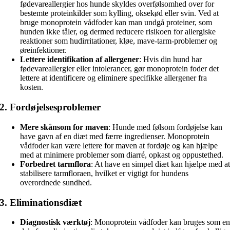
fødevareallergier hos hunde skyldes overfølsomhed over for
bestemte proteinkilder som kylling, oksekød eller svin. Ved at
bruge monoprotein vådfoder kan man undgå proteiner, som
hunden ikke tåler, og dermed reducere risikoen for allergiske
reaktioner som hudirritationer, kløe, mave-tarm-problemer og
øreinfektioner.
Lettere identifikation af allergener
: Hvis din hund har
fødevareallergier eller intolerancer, gør monoprotein foder det
lettere at identificere og eliminere specifikke allergener fra
kosten.
2.
Fordøjelsesproblemer
Mere skånsom for maven
: Hunde med følsom fordøjelse kan
have gavn af en diæt med færre ingredienser. Monoprotein
vådfoder kan være lettere for maven at fordøje og kan hjælpe
med at minimere problemer som diarré, opkast og oppustethed.
Forbedret tarmflora
: At have en simpel diæt kan hjælpe med a
stabilisere tarmfloraen, hvilket er vigtigt for hundens
overordnede sundhed.
3.
Eliminationsdiæt
Diagnostisk værktøj
: Monoprotein vådfoder kan bruges som e