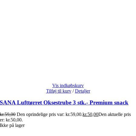
Vis indkøbskurv
Tilføj til kurv
/
Detaljer
SANA Lufttørret Oksestrube 3 stk.- Premium snack
kr.
59,00
Den oprindelige pris var: kr.59,00.
kr.
50,00
Den aktuelle pris
er: kr.50,00.
Ikke på lager