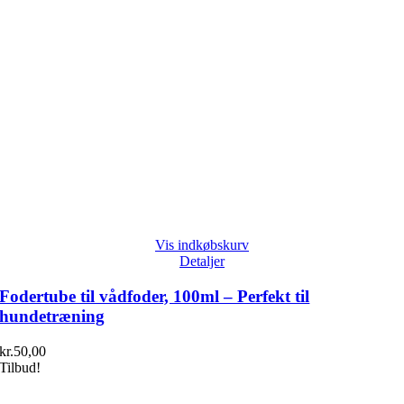
Vis indkøbskurv
Detaljer
Fodertube til vådfoder, 100ml – Perfekt til
hundetræning
kr.
50,00
Tilbud!