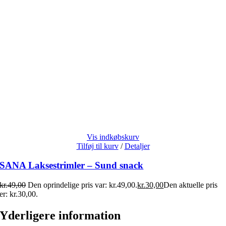
Vis indkøbskurv
Tilføj til kurv
/
Detaljer
SANA Laksestrimler – Sund snack
kr.
49,00
Den oprindelige pris var: kr.49,00.
kr.
30,00
Den aktuelle pris
er: kr.30,00.
Yderligere information