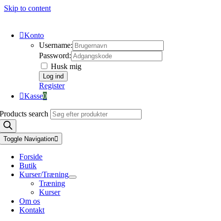
Skip to content
Konto
Username:
Password:
Husk mig
Register
Kasse
0
Products search
Toggle Navigation
Forside
Butik
Kurser/Træning
Træning
Kurser
Om os
Kontakt