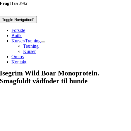
Fragt fra
39kr
Toggle Navigation
Forside
Butik
Kurser/Træning
Træning
Kurser
Om os
Kontakt
Isegrim Wild Boar Monoprotein.
Smagfuldt vådfoder til hunde