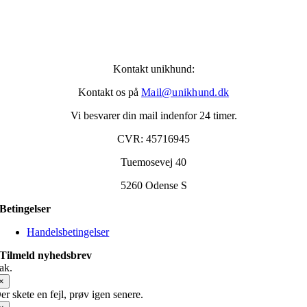
Kontakt unikhund:
Kontakt os på
Mail@unikhund.dk
Vi besvarer din mail indenfor 24 timer.
CVR: 45716945
Tuemosevej 40
5260 Odense S
Betingelser
Handelsbetingelser
Tilmeld nyhedsbrev
ak.
×
er skete en fejl, prøv igen senere.