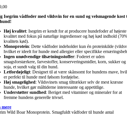
9,00
g Isegrim vådfoder med vildsvin for en sund og velsmagende kost t
 hund!
Høj kvalitet
: Isegrim er kendt for at producere hundefoder af højeste
kvalitet med fokus på naturlige ingredienser og høj kød indhold (70
kvalitets kød).
Monoprotein
: Dette vådfoder indeholder kun én proteinkilde (vildsv
hvilket er ideelt for hunde med allergier eller specifikke ernæringsbe
Ingen unødvendige tilsætningsstoffer
: Foderet er uden
smagsforstærkere, farvestoffer, konserveringsmidler, korn, sukker og
soja, et sundt valg til din hund.
Letfordøjeligt
: Designet til at være skånsomt for hundens mave, hvil
er perfekt til hunde med følsom fordøjelse.
Høj smagelighed
: Vildsvinets smag tiltrækker selv de mest kræsne
hunde, hvilket gør måltiderne interessante og appetitlige.
Understøtter sundhed
: Beriget med vitaminer og mineraler for at
fremme hundens generelle trivsel.
 mere
rim Wild Boar Monoprotein. Smagfuldt vådfoder til hunde antal