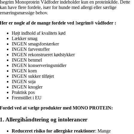
Isegrim Monoprotein Vådfoder indeholder kun en proteinkilde. Dette
kan have flere fordele, især for hunde med allergi eller særlige
ernæringsmæssige behov.
Her er nogle af de mange fordele ved
I
segrim®
vådfoder :
Højt indhold af kvalitets kød
Lækker smag
INGEN smagsforstærker
INGEN farvestoffer
INGEN rekonstrueret kødstykker
INGEN benmel
INGEN konserveringsmidler
INGEN korn
INGEN sukker tilføjet
INGEN soja
INGEN knogler
Praktisk pos
Fremstillet i EU
Fordel ved at vælge produkter med MONO PROTEIN:
1.
Allergihåndtering og intolerancer
Reduceret risiko for allergiske reaktioner
: Mange