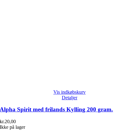
Vis indkøbskurv
Detaljer
Alpha Spirit med frilands Kylling 200 gram.
kr.
20,00
Ikke på lager