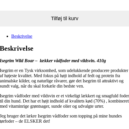
Tilføj til kurv
Beskrivelse
Beskrivelse
Isegrim Wild Boar – lækker vådfoder med vildsvin. 410g
Isegrim er en Tysk virksomhed, som udelukkende producere produkter
af højeste kvalitet. Med fokus på højt indhold af fedt og protein fra
animalske kilder, og naturlige råvarer, gør det Isegrim til attraktivt og
sundt valg, når du skal forkæle din bedste ven.
Isegrim vådfoder med vildsvin er et virkeligt lækkert og smagfuld fode
til din hund. Det har et højt indhold af kvalitets kød (70%) , kombineret
med vitaminrige grøntsager, sunde olier og udvalgte urter.
Jeg bruger det lækre Isegrim vådfoder som topping på mine hundes
tørfoder – de ELSKER det!