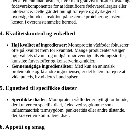
del af en eliminationsdiæt, hvor man gradvist indfører forskellige
fødevarekomponenter for at identificere fødevareallergier eller
intolerance. Dette gør det muligt for ejere og dyrlæger at
overvåge hundens reaktion på bestemte proteiner og justere
kosten i overensstemmelse hermed.
4.
Kvalitetskontrol og enkelhed
Høj kvalitet af ingredienser
: Monoprotein vådfoder fokuserer
ofte på kvalitet frem for kvantitet. Mange producenter vælger
højkvalitets råvarer og undgår unødvendige tilsætningsstoffer,
kunstige farvestoffer og konserveringsmidler.
Gennemsigtige ingredienslister
: Med kun én animalsk
proteinkilde og få andre ingredienser, er det lettere for ejere at
vide præcis, hvad deres hund spiser.
5.
Egnethed til specifikke diæter
Specifikke diæter
: Monoprotein vådfoder er nyttigt for hunde,
der kræver en specifik diæt, f.eks. ved sygdomme som
inflammatorisk tarmsygdom, pankreatitis eller andre tilstande,
der kræver en kontrolleret diæt.
6.
Appetit og smag