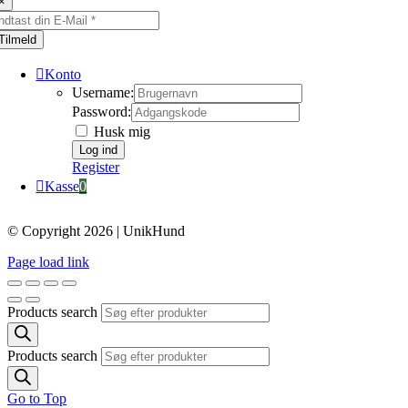
×
Tilmeld
Konto
Username:
Password:
Husk mig
Register
Kasse
0
© Copyright 2026 | UnikHund
Page load link
Products search
Products search
Go to Top